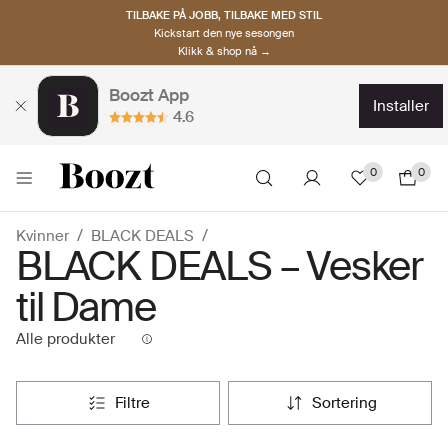
TILBAKE PÅ JOBB, TILBAKE MED STIL
Kickstart den nye sesongen
Klikk & shop nå →
Boozt App
installer
4.6
0
0
Kvinner
BLACK DEALS
BLACK DEALS – Vesker
til Dame
Alle produkter
filtre
sortering