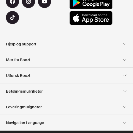
Hjelp og support
Kundeservice
Levering
Mer fra Boozt
Returer
Betaling
Om Oss
Offisiell Boozt rabattkode
Utforsk Boozt
Gavekort
Våre apper
Karriere
Firmainformasjon
Club Boozt
Betalingsmuligheter
Investor relations
Ansvar
Presse og utmerkelser
Boozt Outlet
Leveringmuligheter
Navigation Language