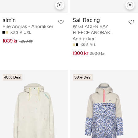
aim´n
Sail Racing
Pile Anorak - Anorakker
W GLACIER BAY
FLEECE ANORAK -
XS
S
M
L
XL
Anorakker
1039 kr
1299 kr
XS
S
M
L
1300 kr
2600 kr
40% Deal
50% Deal