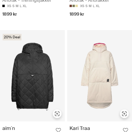
Anorak - Treningsjakker
Anorak - Anorakker
XS
S
M
L
XL
XS
S
M
L
XL
1899 kr
1899 kr
20% Deal
aim´n
Kari Traa