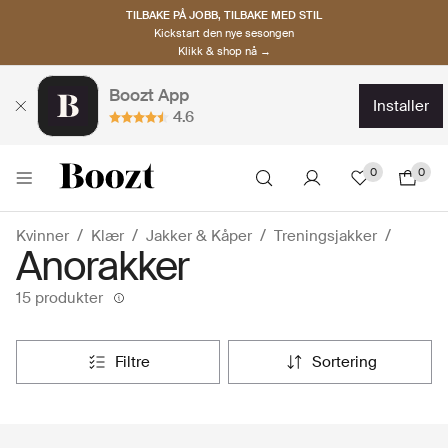
TILBAKE PÅ JOBB, TILBAKE MED STIL
Kickstart den nye sesongen
Klikk & shop nå →
Boozt App
installer
4.6
0
0
Kvinner
Klær
Jakker & Kåper
Treningsjakker
Anorakker
15 produkter
filtre
sortering