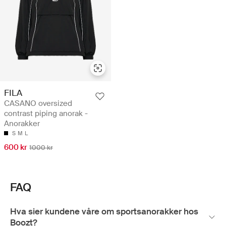
FILA
CASANO oversized
contrast piping anorak -
Anorakker
S
M
L
600 kr
1000 kr
FAQ
Hva sier kundene våre om sportsanorakker hos
Boozt?