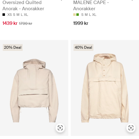
Oversized Quilted
MALENE CAPE -
Anorak - Anorakker
Anorakker
XS
S
M
L
XL
S
M
L
XL
1439 kr
1999 kr
1799 kr
20% Deal
40% Deal