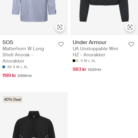
SOS
Under Armour
Matterhorn W Long
UA Unstoppable Wvn
Shell Anorak -
HZ - Anorakker
Anorakker
S
M
L
XL
XS
S
M
L
XL
983 kr
1229 kr
1199 kr
2999 kr
40% Deal