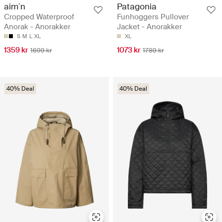
aim´n
Patagonia
Cropped Waterproof
Funhoggers Pullover
Anorak - Anorakker
Jacket - Anorakker
S
M
L
XL
XL
1359 kr
1073 kr
1699 kr
1789 kr
40% Deal
40% Deal