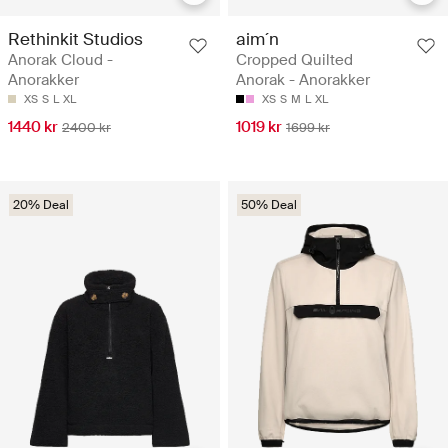
Rethinkit Studios
aim´n
Anorak Cloud -
Cropped Quilted
Anorakker
Anorak - Anorakker
XS
S
L
XL
XS
S
M
L
XL
1440 kr
1019 kr
2400 kr
1699 kr
20% Deal
50% Deal