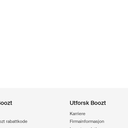
Boozt
Utforsk Boozt
Karriere
oozt rabattkode
Firmainformasjon