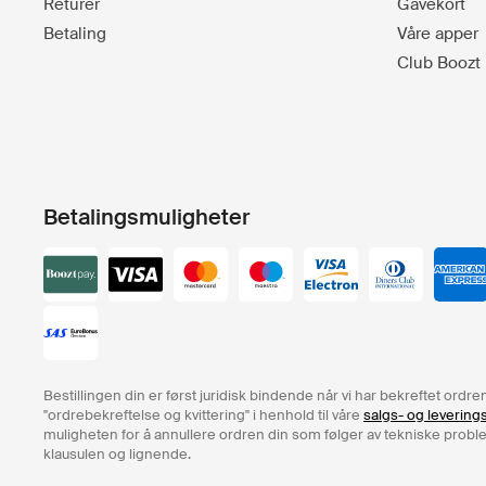
Returer
Gavekort
Betaling
Våre apper
Club Boozt
Betalingsmuligheter
Bestillingen din er først juridisk bindende når vi har bekreftet ord
"ordrebekreftelse og kvittering" i henhold til våre
salgs- og levering
muligheten for å annullere ordren din som følger av tekniske problem
klausulen og lignende.