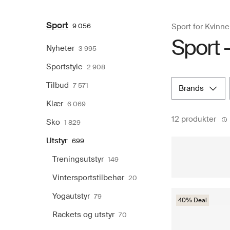
Sport
9 056
Sport for Kvinne
Sport 
Nyheter
3 995
Sportstyle
2 908
Tilbud
7 571
brands
Klær
6 069
12 produkter
Sko
1 829
Utstyr
699
Treningsutstyr
149
Vintersportstilbehør
20
Yogautstyr
79
40% Deal
Rackets og utstyr
70