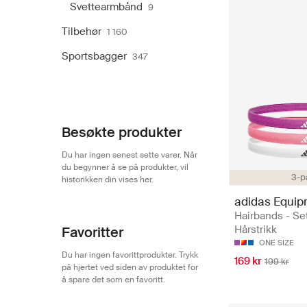
Svettearmbånd
9
Tilbehør
1 160
Sportsbagger
347
Besøkte produkter
Du har ingen senest sette varer. Når
du begynner å se på produkter, vil
3-p
historikken din vises her.
adidas Equi
Hairbands - Set
Hårstrikk
Favoritter
ONE SIZE
Du har ingen favorittprodukter. Trykk
169 kr
199 kr
på hjertet ved siden av produktet for
å spare det som en favoritt.