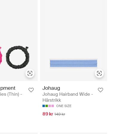
ipment
Johaug
es (Thin) -
Johaug Hairband Wide -
Hårstrikk
ONE SIZE
89 kr
149 kr