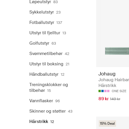
Løpeutstyr
83
Sykkelutstyr
23
Fotballutstyr
137
Utstyr til fjelltur
13
Golfutstyr
63
Svømmetilbehør
42
Utstyr til boksing
21
Johaug
Håndballutstyr
12
Johaug Hairba
Treningsklokker og
Hårstrikk
tilbehør
15
ONE SIZE
89 kr
149 kr
Vannflasker
96
Skinner og støtter
43
Hårstrikk
12
15% Deal