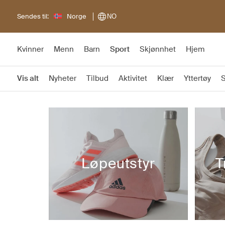
Sendes til:
Norge
NO
Kvinner
Menn
Barn
Sport
Skjønnhet
Hjem
Vis alt
Nyheter
Tilbud
Aktivitet
Klær
Yttertøy
Løpeutstyr
T