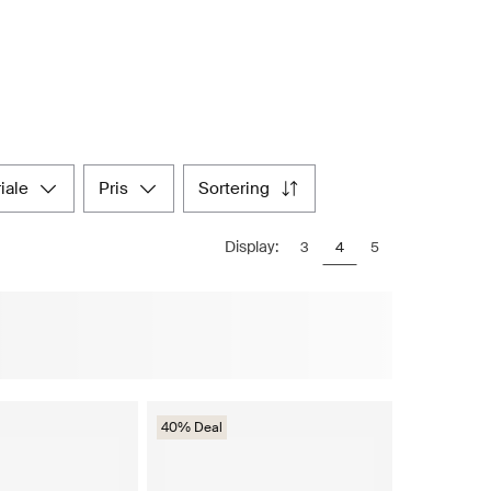
riale
pris
sortering
Display:
3
4
5
40% Deal