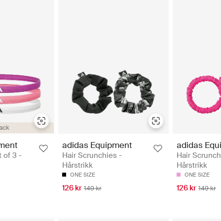
ack
pment
adidas Equipment
adidas Equ
 of 3 -
Hair Scrunchies -
Hair Scrunchi
Hårstrikk
Hårstrikk
ONE SIZE
ONE SIZE
126 kr
126 kr
149 kr
149 kr