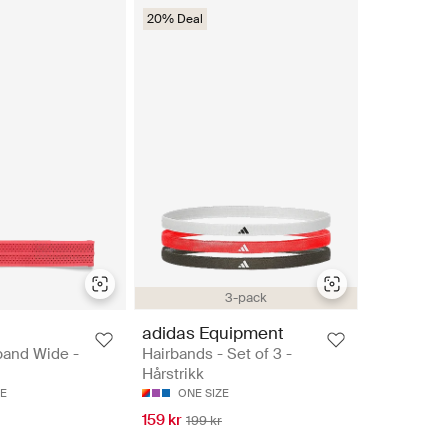
20% Deal
3-pack
adidas Equipment
band Wide -
Hairbands - Set of 3 -
Hårstrikk
ZE
ONE SIZE
159 kr
199 kr