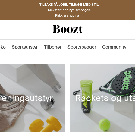
TILBAKE PÅ JOBB, TILBAKE MED STIL
Kickstart den nye sesongen
Klikk & shop nå →
Sko
Sportsutstyr
Tilbehør
Sportsbagger
Community
reningsutstyr
Rackets og uts