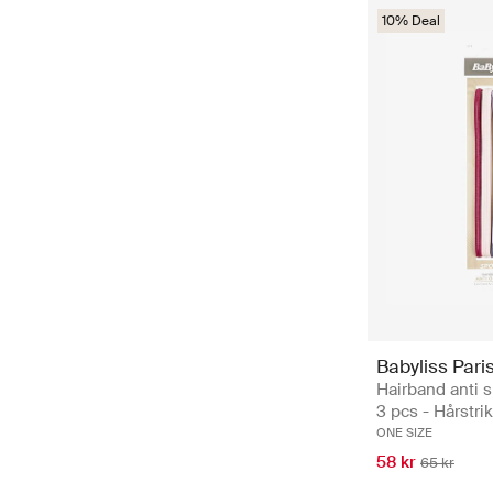
10% Deal
Babyliss Pari
Hairband anti s
3 pcs - Hårstri
ONE SIZE
58 kr
65 kr