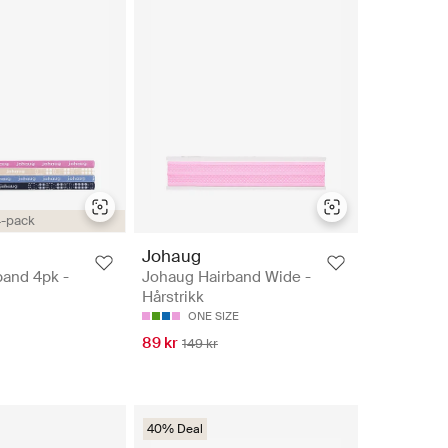
-pack
Johaug
band 4pk -
Johaug Hairband Wide -
Hårstrikk
ONE SIZE
89 kr
149 kr
40% Deal