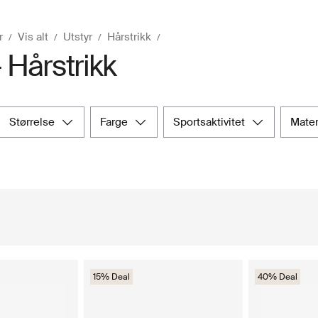
r
Vis alt
Utstyr
Hårstrikk
- Hårstrikk
størrelse
farge
sportsaktivitet
mate
15% Deal
40% Deal