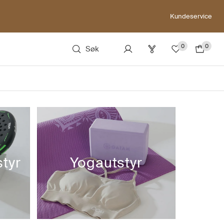
Kundeservice
0
0
Søk
tyr
Yogautstyr