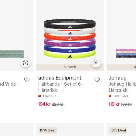
6-pack
4
adidas Equipment
Johaug
nd Wide -
Hairbands - Set of 6 -
Johaug Hair
Hårstrikk
Hårstrikk
ONE SIZE
ONE SIZE
194 kr
119 kr
229 kr
199 kr
15% Deal
15% Deal