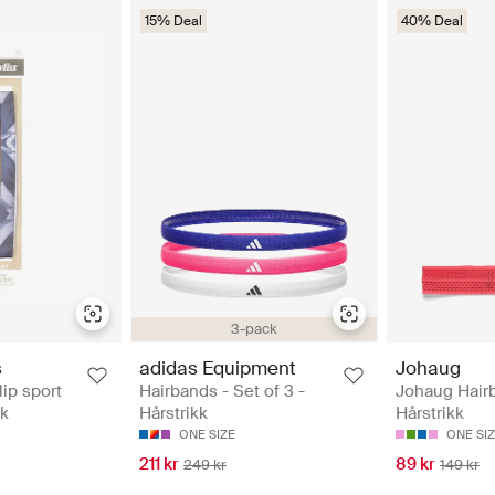
15% Deal
40% Deal
3-pack
s
adidas Equipment
Johaug
lip sport
Hairbands - Set of 3 -
Johaug Hair
kk
Hårstrikk
Hårstrikk
ONE SIZE
ONE SI
211 kr
89 kr
249 kr
149 kr