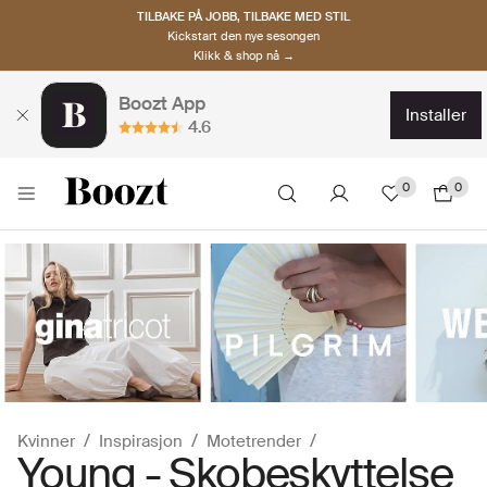
TILBAKE PÅ JOBB, TILBAKE MED STIL
Kickstart den nye sesongen
Klikk & shop nå →
Boozt App
installer
4.6
0
0
Kvinner
Inspirasjon
Motetrender
Young - Skobeskyttelse