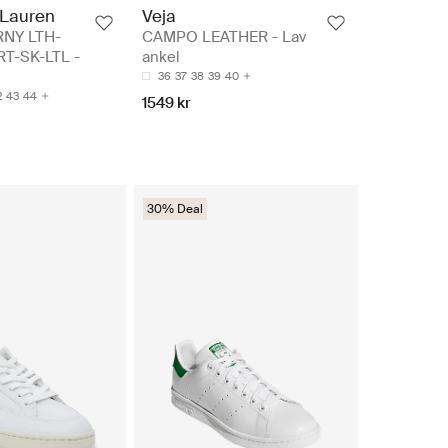
 Lauren
Veja
NY LTH-
CAMPO LEATHER - Lav
T-SK-LTL -
ankel
36
37
38
39
40
2
43
44
1549 kr
30% Deal