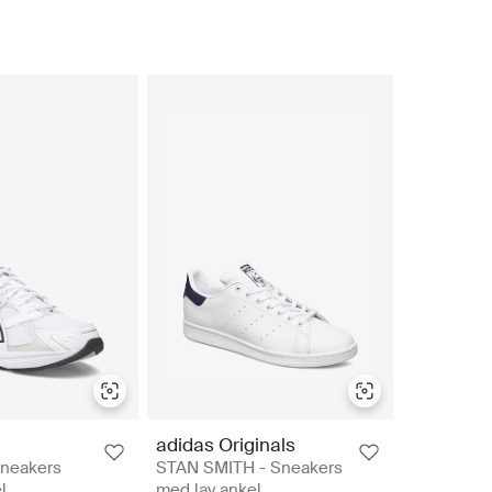
adidas Originals
Sneakers
STAN SMITH - Sneakers
l
med lav ankel