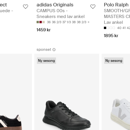
ect
adidas Originals
Polo Ralph
uede -
CAMPUS 00s -
SMOOTH/GR
Sneakers med lav ankel
MASTERS CR
Lav ankel
36
36 2/3
37 1/3
38
38 2/3
40
41
4
1459 kr
1895 kr
sponset
Ny sesong
Ny sesong