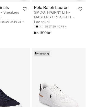
inals
Polo Ralph Lauren
- Sneakers
SMOOTH/GRNY LTH-
l
MASTERS CRT-SK-LTL -
Lav ankel
6
36 2/3
37 1/3
38
36
37
38
40
41
fra 1799 kr
Ny sesong