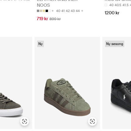
NOOS
40
40.5
41.5
40
41
42
43
44
1200 kr
719 kr
899 kr
Ny
Ny sesong