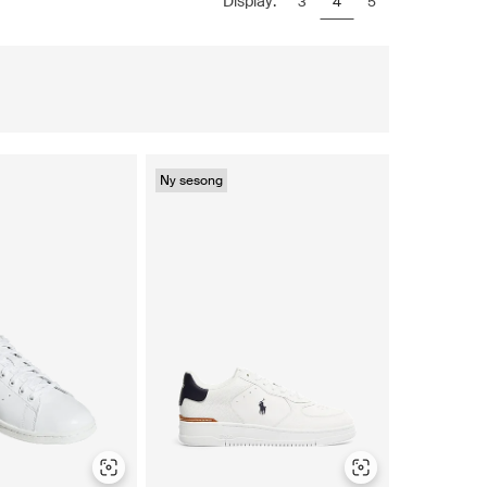
Display:
3
4
5
Ny sesong