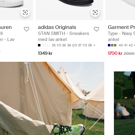
auren
adidas Originals
Garment Pr
II
STAN SMITH - Sneakers
Type - Navy 
r - Lav
med lav ankel
ankel
35 1/3
36
36 2/3
37 1/3
38
40
41
42
1349 kr
1700 kr
2000 