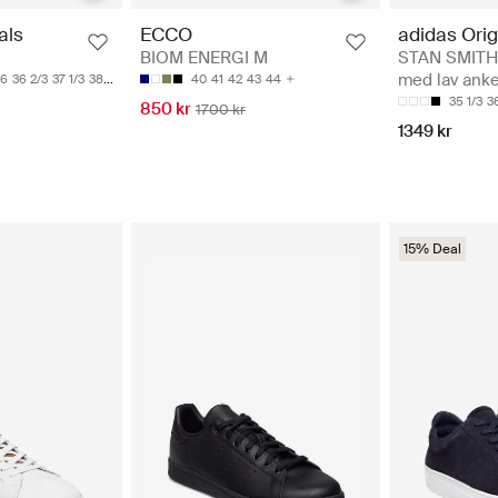
adidas Orig
als
ECCO
STAN SMITH 
BIOM ENERGI M
med lav anke
36
36 2/3
37 1/3
38
40
41
42
43
44
35 1/3
3
850 kr
1700 kr
1349 kr
15% Deal