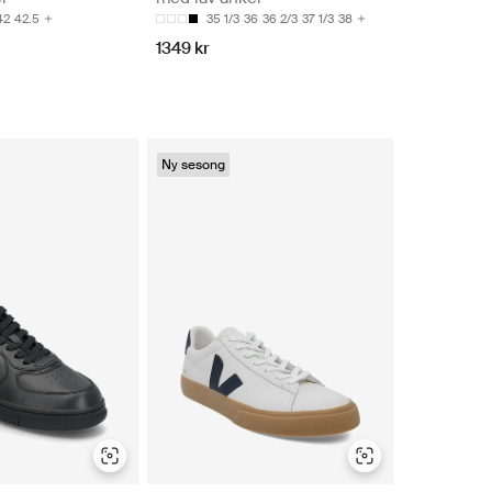
42
42.5
35 1/3
36
36 2/3
37 1/3
38
1349 kr
Ny sesong