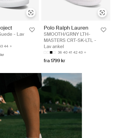
oject
Polo Ralph Lauren
Suede - Lav
SMOOTH/GRNY LTH-
MASTERS CRT-SK-LTL -
Lav ankel
43
44
36
40
41
42
43
kr
fra 1799 kr