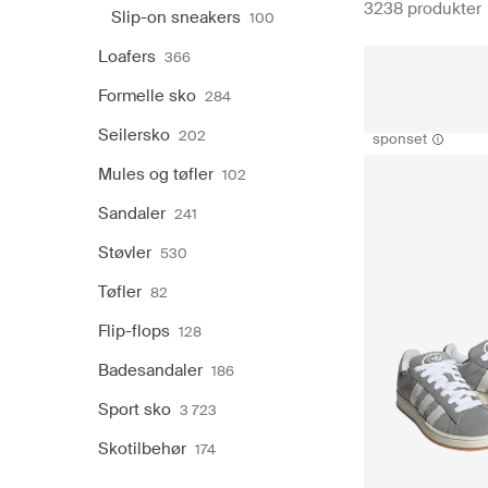
3238 produkter
Slip-on sneakers
100
Loafers
366
Formelle sko
284
Seilersko
202
sponset
Mules og tøfler
102
Sandaler
241
Støvler
530
Tøfler
82
Flip-flops
128
Badesandaler
186
Sport sko
3 723
Skotilbehør
174