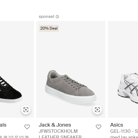
sponset
20% Deal
Asics
als
Jack & Jones
GEL-1130 - 
JFWSTOCKHOLM
med lav anke
LEATHER SNEAKER
36
36 2/3
37 1/3
38