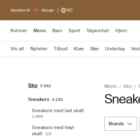
Sendes til:
Norge
NO
Kvinner
Menn
Barn
Sport
Skjønnhet
Hjem
Vis alt
Nyheter
Tilbud
Klær
Sko
Undertøy
Ves
Sko
3 342
Menn
Sko
Sneak
Sneakers
3 235
Sneakers med lavt skaft
2 998
brands
Sneakers med høyt
skaft
125