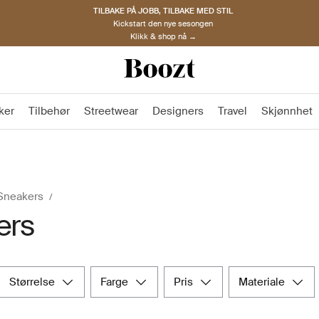
TILBAKE PÅ JOBB, TILBAKE MED STIL
Kickstart den nye sesongen
Klikk & shop nå →
ker
Tilbehør
Streetwear
Designers
Travel
Skjønnhet
Sneakers
ers
størrelse
farge
pris
materiale