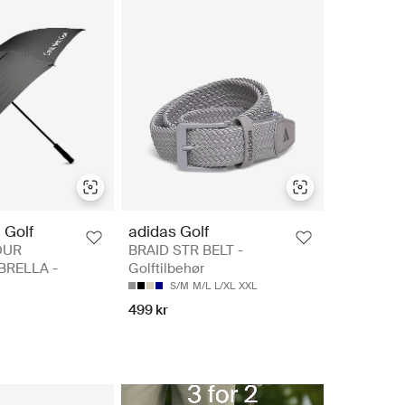
 Golf
adidas Golf
OUR
BRAID STR BELT -
BRELLA -
Golftilbehør
S/M
M/L
L/XL
XXL
499 kr