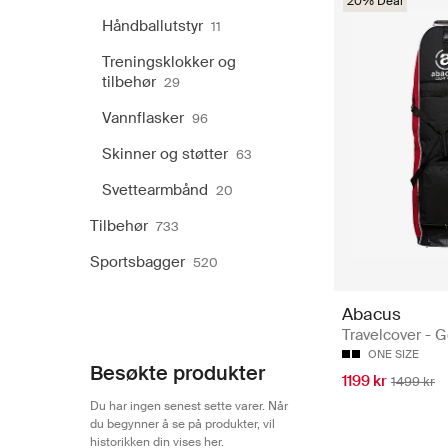
20% Deal
Håndballutstyr
11
Treningsklokker og
tilbehør
29
Vannflasker
96
Skinner og støtter
63
Svettearmbånd
20
Tilbehør
733
Sportsbagger
520
Abacus
Travelcover - 
ONE SIZE
Besøkte produkter
1199 kr
1499 kr
Du har ingen senest sette varer. Når
du begynner å se på produkter, vil
historikken din vises her.