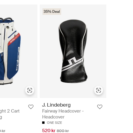
35% Deal
J. Lindeberg
ght 2 Cart
Fairway Headcover -
g
Headcover
ONE SIZE
520 kr
 kr
800 kr