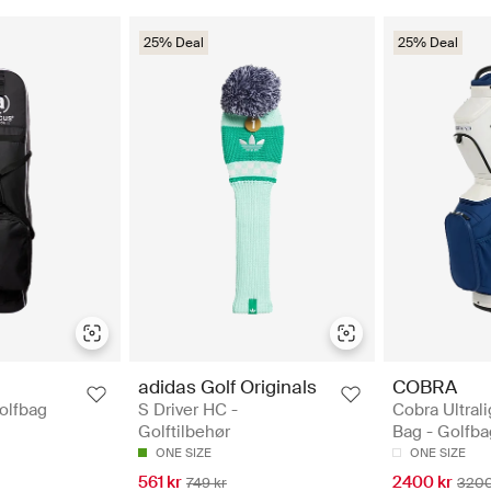
25% Deal
25% Deal
adidas Golf Originals
COBRA
Golfbag
S Driver HC -
Cobra Ultrali
Golftilbehør
Bag - Golfba
ONE SIZE
ONE SIZE
561 kr
2400 kr
749 kr
3200