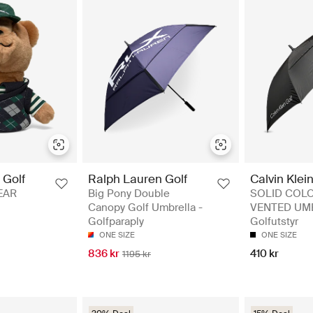
 Golf
Ralph Lauren Golf
Calvin Klein
EAR
Big Pony Double
SOLID COL
Canopy Golf Umbrella -
VENTED UM
Golfparaply
Golfutstyr
ONE SIZE
ONE SIZE
836 kr
410 kr
1195 kr