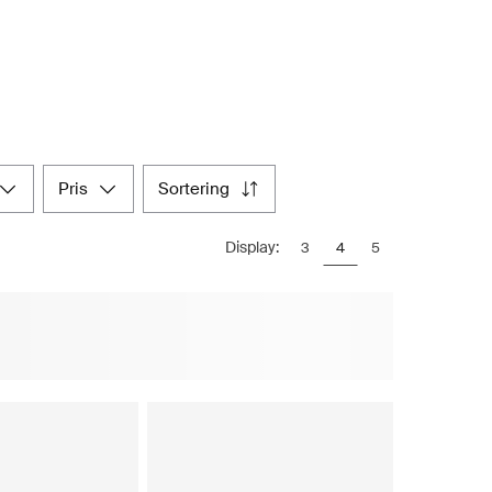
pris
sortering
Display:
3
4
5