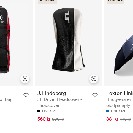
30% Deal
15% Deal
J. Lindeberg
Lexton Lin
Golfbag
JL Driver Headcover -
Bridgewater 
Headcover
Golfparaply
ONE SIZE
ONE SIZE
560 kr
381 kr
800 kr
449 kr