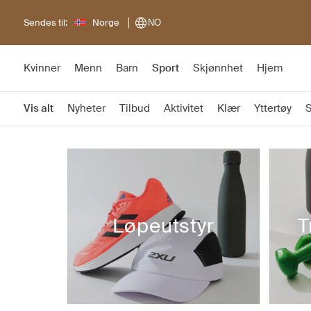
Sendes til:
Norge
NO
Kvinner
Menn
Barn
Sport
Skjønnhet
Hjem
Vis alt
Nyheter
Tilbud
Aktivitet
Klær
Yttertøy
Løpeutstyr
T