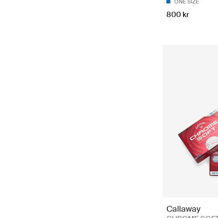
ONE SIZE
800 kr
Callaway