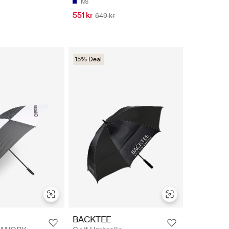
NS
551 kr
649 kr
15% Deal
BACKTEE