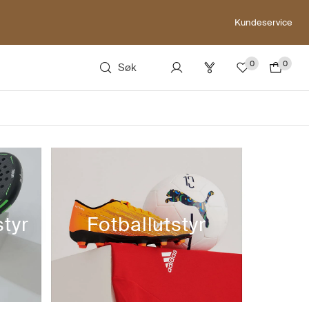
Kundeservice
0
0
Søk
tyr
Fotballutstyr