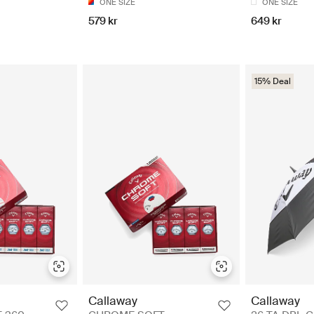
ONE SIZE
ONE SIZE
579 kr
649 kr
15% Deal
Callaway
Callaway