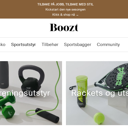
TILBAKE PÅ JOBB, TILBAKE MED STIL
Kickstart den nye sesongen
Klikk & shop nå →
Sko
Sportsutstyr
Tilbehør
Sportsbagger
Community
reningsutstyr
Rackets og uts