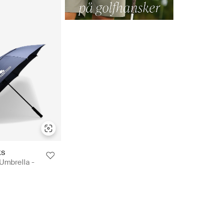
ks
Umbrella -