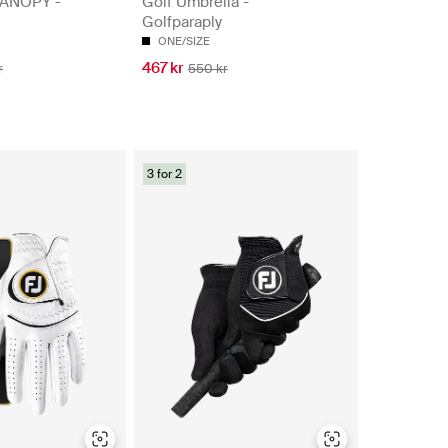
CANOPY -
Golf Umbrella -
Golfparaply
ONE/SIZE
467 kr
r
550 kr
3 for 2