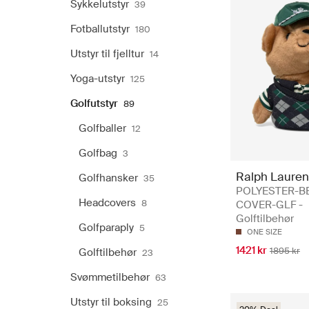
Sykkelutstyr
39
Fotballutstyr
180
Utstyr til fjelltur
14
Yoga-utstyr
125
Golfutstyr
89
Golfballer
12
Golfbag
3
Ralph Lauren
Golfhansker
35
POLYESTER-B
Headcovers
8
COVER-GLF -
Golftilbehør
Golfparaply
5
ONE SIZE
1421 kr
1895 kr
Golftilbehør
23
Svømmetilbehør
63
Utstyr til boksing
25