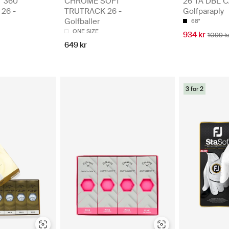
 360
CHROME SOFT
26 TA DBL 
26 -
TRUTRACK 26 -
Golfparaply
Golfballer
68"
ONE SIZE
934 kr
1099 k
649 kr
3 for 2