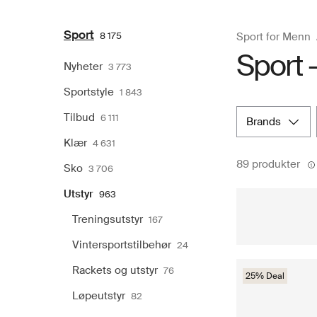
Sport
8 175
Sport for Menn
Sport -
Nyheter
3 773
Sportstyle
1 843
Tilbud
6 111
brands
Klær
4 631
89 produkter
Sko
3 706
Utstyr
963
Treningsutstyr
167
Vintersportstilbehør
24
Rackets og utstyr
76
25% Deal
Løpeutstyr
82