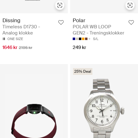
Dissing
Polar
Timeless D1730 -
POLAR WB LOOP
Analog klokke
GEN2 - Treningsklokker
ONE SIZE
S/L
1646 kr
249 kr
2195 kr
25% Deal