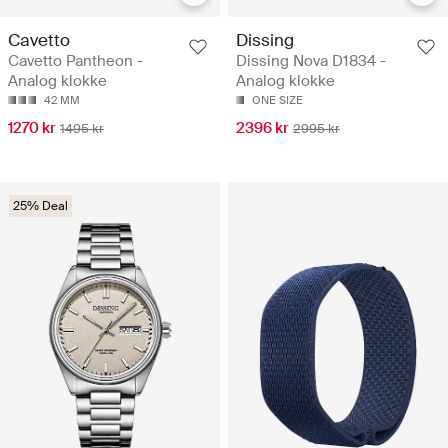
Cavetto
Dissing
Cavetto Pantheon -
Dissing Nova D1834 -
Analog klokke
Analog klokke
42 MM
ONE SIZE
1270 kr
2396 kr
1495 kr
2995 kr
25% Deal