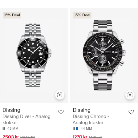
15% Deal
15% Deal
Dissing
Dissing
Dissing Diver - Analog
Dissing Chrono -
klokke
Analog klokke
43 MM
44 MM
2503 kr
1270 kr
2945 kr
1495 kr