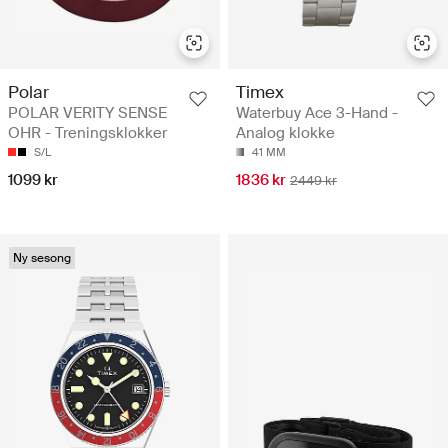
Polar
Timex
POLAR VERITY SENSE
Waterbuy Ace 3-Hand -
OHR - Treningsklokker
Analog klokke
S/L
41 MM
1099 kr
1836 kr
2449 kr
Ny sesong