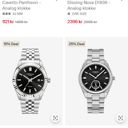
Cavetto Pantheon -
Dissing Nova D1836 -
Analog klokke
Analog klokke
42 MM
ONE SIZE
1121 kr
2396 kr
1495 kr
2995 kr
15% Deal
25% Deal