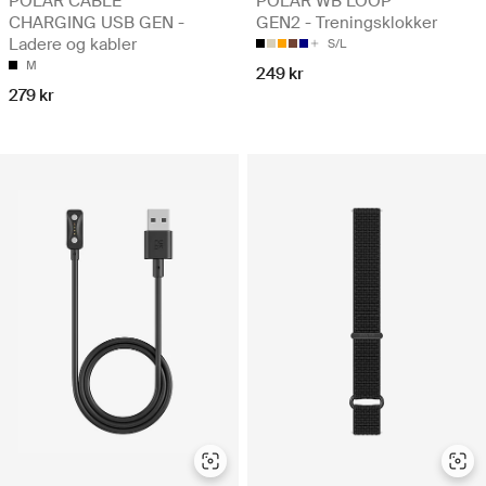
POLAR CABLE
POLAR WB LOOP
CHARGING USB GEN -
GEN2 - Treningsklokker
Ladere og kabler
S/L
M
249 kr
279 kr