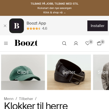
TILBAKE PÅ JOBB, TILBAKE MED STIL
Kickstart den nye sesongen
Klikk & shop nå →
Boozt App
installer
4.6
0
0
Caps
Belter
Slips
Menn
Tilbehør
Klokker til herre