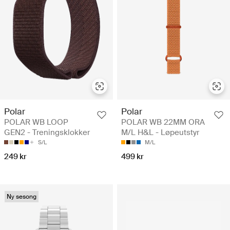
Polar
Polar
POLAR WB LOOP
POLAR WB 22MM ORA
GEN2 - Treningsklokker
M/L H&L - Løpeutstyr
S/L
M/L
249 kr
499 kr
Ny sesong