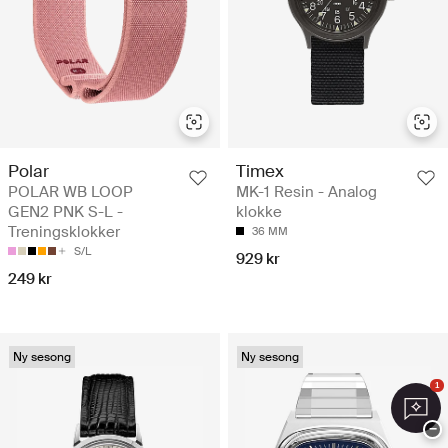
Polar
Timex
POLAR WB LOOP
MK-1 Resin - Analog
GEN2 PNK S-L -
klokke
Treningsklokker
36 MM
S/L
929 kr
249 kr
Ny sesong
Ny sesong
1
−