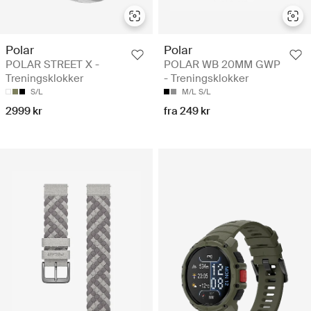
Polar
Polar
POLAR STREET X -
POLAR WB 20MM GWP
Treningsklokker
- Treningsklokker
S/L
M/L
S/L
2999 kr
fra 249 kr