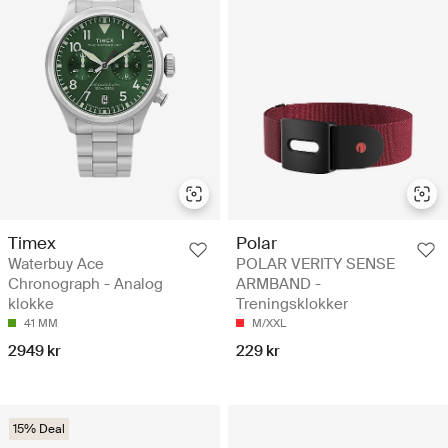
Timex
Polar
Waterbuy Ace
POLAR VERITY SENSE
Chronograph - Analog
ARMBAND -
klokke
Treningsklokker
41 MM
M/XXL
2949 kr
229 kr
15% Deal