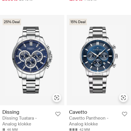
25% Deal
15% Deal
Dissing
Cavetto
Dissing Tuatara -
Cavetto Pantheon -
Analog klokke
Analog klokke
46 MM
42 MM