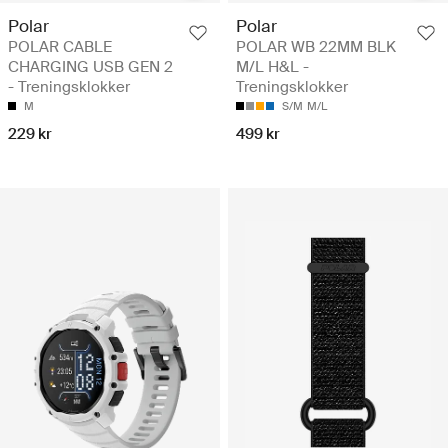
Polar
Polar
POLAR CABLE
POLAR WB 22MM BLK
CHARGING USB GEN 2
M/L H&L -
- Treningsklokker
Treningsklokker
M
S/M
M/L
229 kr
499 kr