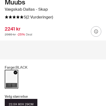
Muubs
Vægskab Dallas - Skap
5
(2 Vurderinger)
2241 kr
2989 kr
-25%
Deal
Farge:
BLACK
Velg størrelse
22.5X 80X 29CM