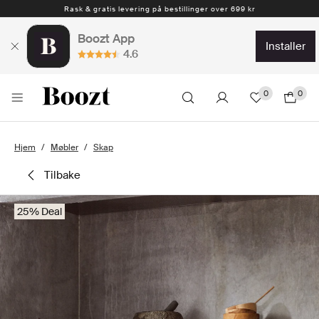
Rask & gratis levering på bestillinger over 699 kr
Boozt App
installer
4.6
0
0
Hjem
Møbler
Skap
tilbake
25% Deal