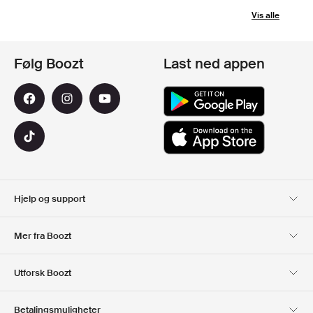
Vis alle
Følg Boozt
Last ned appen
Hjelp og support
Kundeservice
Levering
Mer fra Boozt
Returer
Betaling
Om Oss
Offisiell Boozt rabattkode
Utforsk Boozt
Gavekort
Våre apper
Karriere
Firmainformasjon
Club Boozt
Betalingsmuligheter