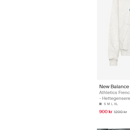
New Balance
Athletics Fren
- Hettegenser
S
M
L
XL
900 kr
1200 kr