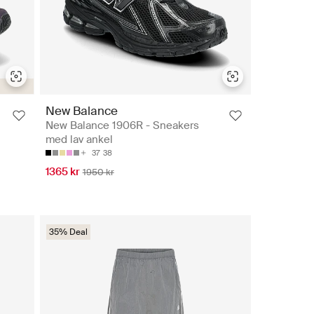
New Balance
New Balance 1906R - Sneakers
med lav ankel
37
38
1365 kr
1950 kr
35% Deal