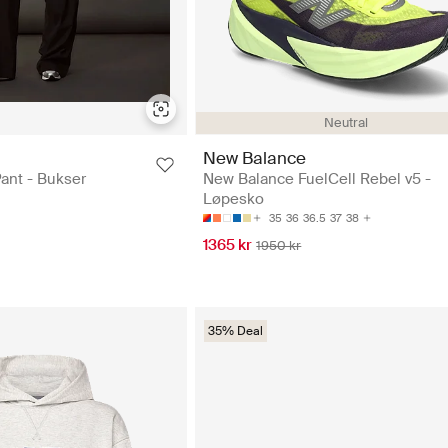
Neutral
New Balance
ant - Bukser
New Balance FuelCell Rebel v5 -
Løpesko
35
36
36.5
37
38
1365 kr
1950 kr
35% Deal