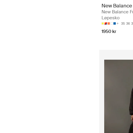
New Balance
New Balance Fu
Løpesko
35
36
3
1950 kr