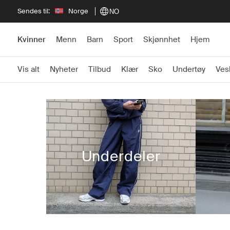
Sendes til:
Norge
NO
Kvinner
Menn
Barn
Sport
Skjønnhet
Hjem
Vis alt
Nyheter
Tilbud
Klær
Sko
Undertøy
Ves
Underdeler