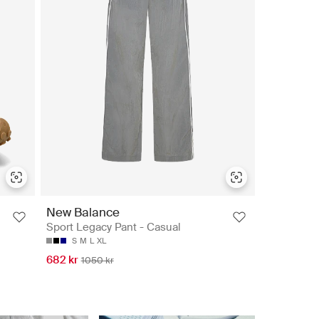
New Balance
Sport Legacy Pant - Casual
S
M
L
XL
682 kr
1050 kr