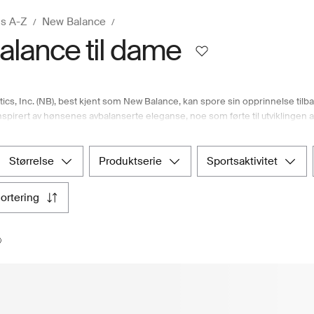
s A-Z
New Balance
lance til dame
cs, Inc. (NB), best kjent som New Balance, kan spore sin opprinnelse tilbake
spirert av hønsenes avbalanserte eleganse, noe som førte til utviklingen av 
 Eleanor og Paul Kidd den revolusjonerende «Trackster», verdens første løp
ltet sammen da den ikoniske «N»-logoen fant sin plass på 320 joggesko i 1
lance et globalt suksessrikt produktsortiment som nå også omfattet tursko o
størrelse
produktserie
sportsaktivitet
 New Balance-sko og -klær for kvinner i alt fra ekstra smale til ekstra brede s
sortering