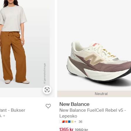
Neutral
New Balance
ant - Bukser
New Balance FuelCell Rebel v5 -
Løpesko
L
36
1365 kr
1950 kr