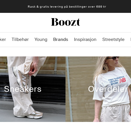
Rask & gratis levering på bestillinger over 699 kr
1-4 arbeidsdager
ker
Tilbehør
Young
Brands
Inspirasjon
Streetstyle
Sneakers
Overdeler