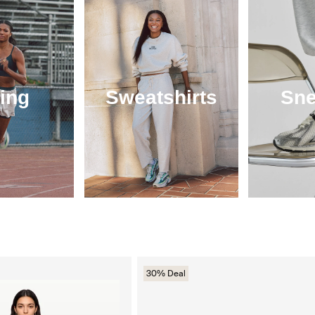
ing
Sweatshirts
Sne
30% Deal