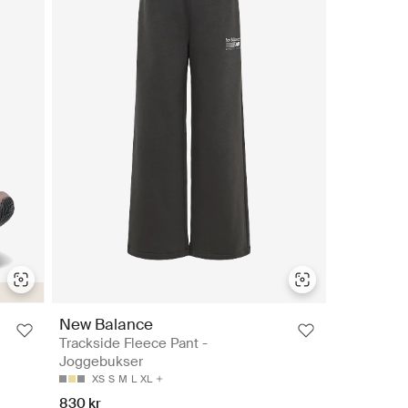
New Balance
Trackside Fleece Pant -
Joggebukser
XS
S
M
L
XL
830 kr