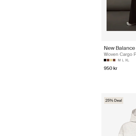
New Balance
Woven Cargo P
M
L
XL
950 kr
25% Deal