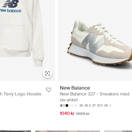
New Balance
ch Terry Logo Hoodie
New Balance 327 - Sneakers med
e
lav ankel
36
36.5
37
37.5
38
1040 kr
1600 kr