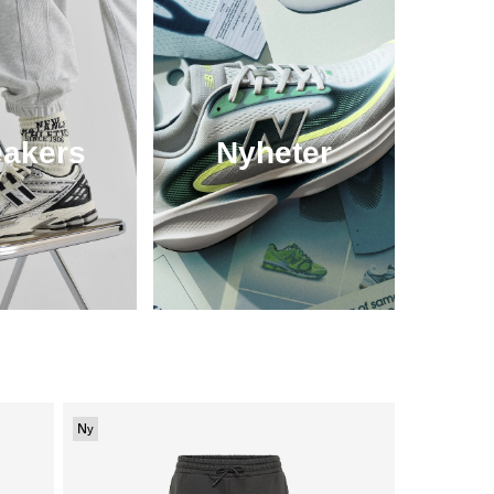
akers
Nyheter
Ny