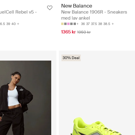
New Balance
elCell Rebel v5 -
New Balance 1906R - Sneakers
med lav ankel
6.5
39
40
36
37
37.5
38
38.5
1365 kr
1950 kr
30% Deal