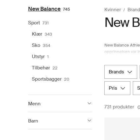
New Balance
745
Kvinner
Brand
New Ba
Sport
731
Klær
343
Sko
New Balance Athleti
354
opprinnelsen var in
Utstyr
1
og i 1960 utviklet
funksjonalitet sme
Tilbehør
22
tallet hadde New Ba
brands
utvalg av offisielle
Sportsbagger
20
pris
Menn
731 produkter
New Balance
700
Barn
New Balance
165