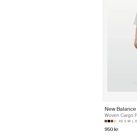
New Balance
Woven Cargo P
XS
S
M
L
X
950 kr