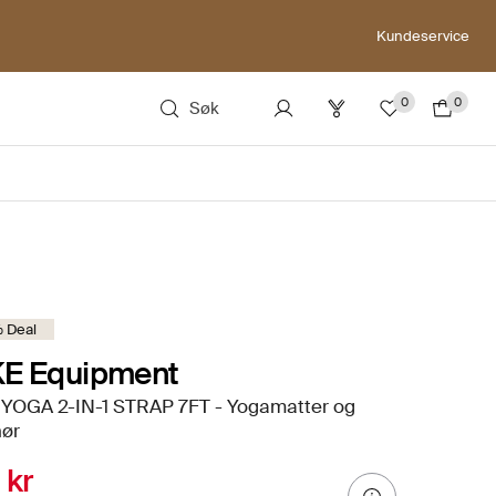
Kundeservice
0
0
Søk
 Deal
KE Equipment
 YOGA 2-IN-1 STRAP 7FT - Yogamatter og
hør
 kr