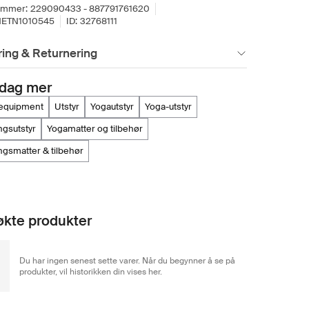
ummer:
229090433 - 887791761620
ETN1010545
ID:
32768111
ing & Returnering
dag mer
e equipment
utstyr
yogautstyr
yoga-utstyr
ingsutstyr
yogamatter og tilbehør
ingsmatter & tilbehør
kte produkter
Du har ingen senest sette varer. Når du begynner å se på
produkter, vil historikken din vises her.