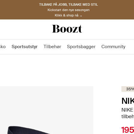
TILBAKE PÅ JOBB, TILBAKE MED STIL
Kickstart den nye sesongen
Klikk & shop nå →
Sko
Sportsutstyr
Tilbehør
Sportsbagger
Community
35%
NI
NIKE
tilbe
195