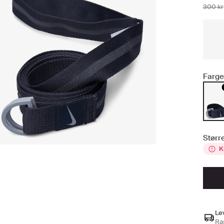
300 kr
Farge
Større
K
Le
Ras