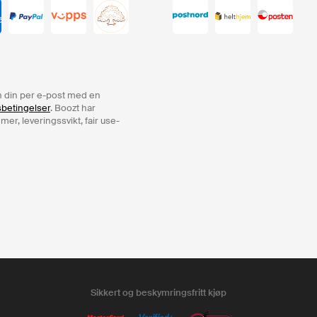
ren din per e-post med en
sbetingelser
. Boozt har
er, leveringssvikt, fair use-
Sikkert og beskymringsfritt kjøp