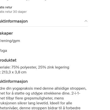
tis retur
atis retur 30 dager
uktinformasjon
skaper
Trening/gym
Yoga
roduktet
eriale: 75% polyester, 25% zink legering
: 213,3 x 3,8 cm
uktinformasjon
dre din yogapraksis med denne allsidige stroppen,
et for å støtte og utdype strekkene dine. 2-i-1-
net tilbyr flere grepsmuligheter, mens
uksjonen sikrer lang levetid. Ideell for alle
hetsnivåer, denne stroppen bidrar til å forbedre