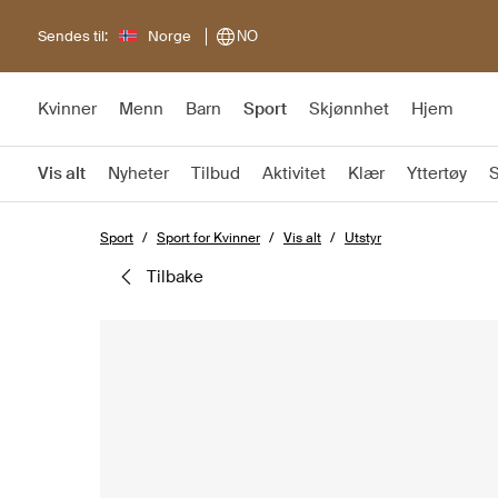
Sendes til:
Norge
NO
Kvinner
Menn
Barn
Sport
Skjønnhet
Hjem
Vis alt
Nyheter
Tilbud
Aktivitet
Klær
Yttertøy
Sport
Sport for Kvinner
Vis alt
Utstyr
tilbake