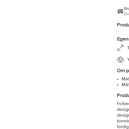
Gra
Gr
Prod
Egen
Om p
Mat
Mål
Prod
Forbe
design
desig
konstr
ferdig