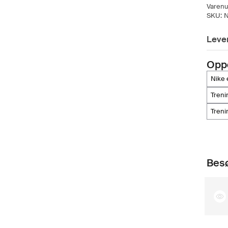
Varen
SKU:
N
Lever
Opp
nik
tren
tren
Besø