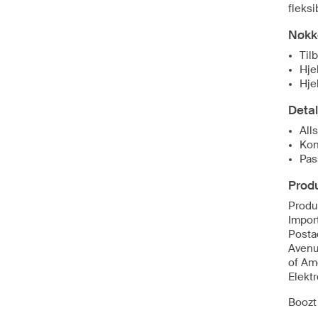
fleksi
Nøkk
Til
Hje
Hje
Detal
All
Kon
Pas
Produ
Produ
Import
Posta
Avenu
of Am
Elekt
Boozt