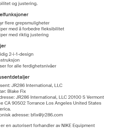
bilitet og justering.
elfunksjoner
byr flere grepsmuligheter
lper med å forbedre fleksibilitet
lper med riktig justering
jer
sidig 2-i-1-design
struksjon
ser for alle ferdighetsnivåer
sentdetaljer
sent: JR286 International, LLC
ør: Blake Fix
dresse: JR286 International, LLC 20100 S Vermont
e CA 90502 Torrance Los Angeles United States
erica.
ronisk adresse: bfix@jr286.com
 er en autorisert forhandler av NIKE Equipment