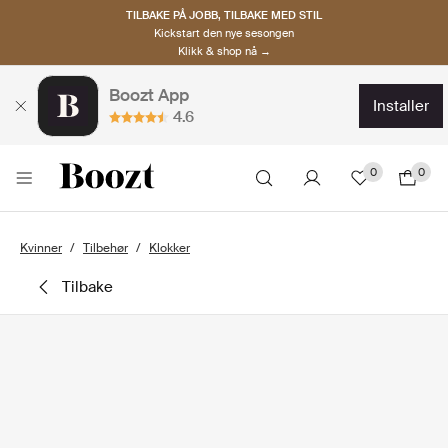
TILBAKE PÅ JOBB, TILBAKE MED STIL
Kickstart den nye sesongen
Klikk & shop nå →
Boozt App
installer
4.6
0
0
Kvinner
Tilbehør
Klokker
tilbake