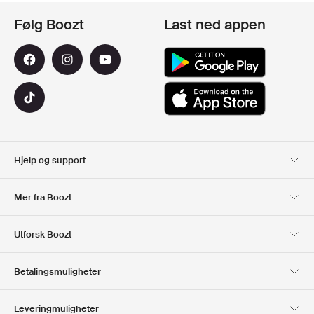
Følg Boozt
Last ned appen
Hjelp og support
Kundeservice
Levering
Mer fra Boozt
Returer
Betaling
Om Oss
Offisiell Boozt rabattkode
Utforsk Boozt
Gavekort
Våre apper
Karriere
Firmainformasjon
Club Boozt
Betalingsmuligheter
Investor relations
Ansvar
Presse og utmerkelser
Boozt Outlet
Leveringmuligheter