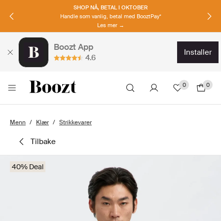
SHOP NÅ, BETAL I OKTOBER
Handle som vanlig, betal med BooztPay*
Les mer →
Boozt App
installer
4.6
0
0
Menn
Klær
Strikkevarer
tilbake
40% Deal