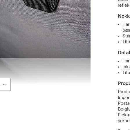
reflek
Nøkk
Har
bær
Stå
Til
Detal
Har
Ink
Til
Produ
r
Produ
Import
Posta
Belgi
Elekt
se/he