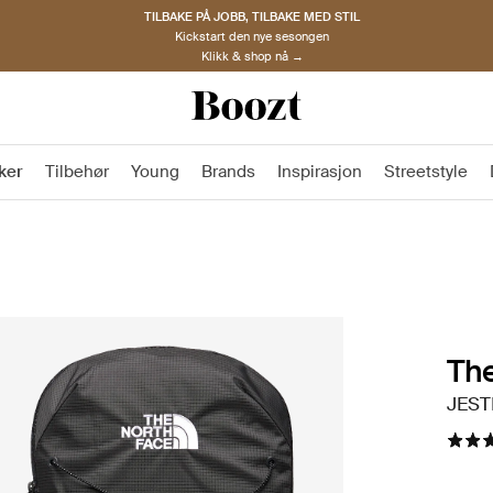
TILBAKE PÅ JOBB, TILBAKE MED STIL
Kickstart den nye sesongen
Klikk & shop nå →
ker
Tilbehør
Young
Brands
Inspirasjon
Streetstyle
The
JEST