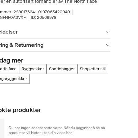
er en autorisert forhandler av The North Face
ummer:
228017624 - 0197065420949
TNFNF0A3VXF
ID:
26569978
ldelser
ing & Returnering
dag mer
north face
ryggsekker
sportsbagger
shop etter stil
ingsryggsekker
kte produkter
Du har ingen senest sette varer. Når du begynner å se på
produkter, vil historikken din vises her.