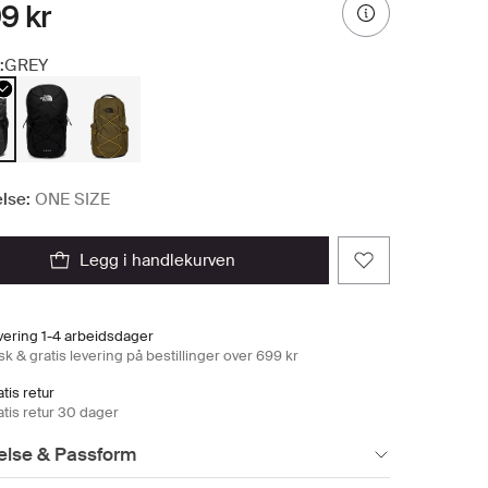
9 kr
:
GREY
lse:
ONE SIZE
legg i handlekurven
vering 1-4 arbeidsdager
k & gratis levering på bestillinger over 699 kr
tis retur
atis retur 30 dager
else & Passform