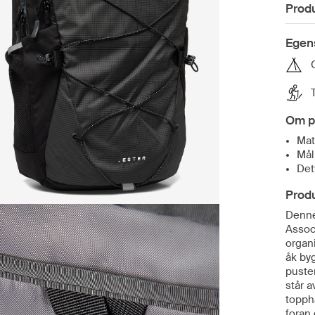
Prod
Egen
Om p
Mat
Mål
Det
Prod
Denne
Associ
organ
åk by
puste
står a
topphå
foran