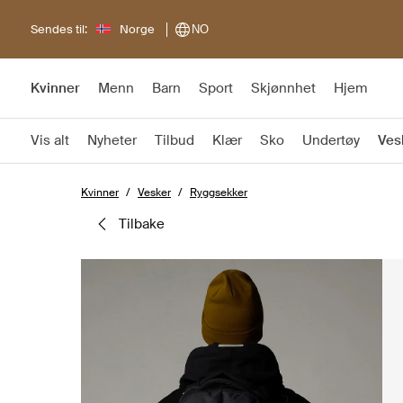
Sendes til:
Norge
NO
Kvinner
Menn
Barn
Sport
Skjønnhet
Hjem
Vis alt
Nyheter
Tilbud
Klær
Sko
Undertøy
Ves
Kvinner
Vesker
Ryggsekker
tilbake