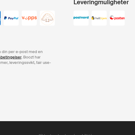
Leveringmuligheter
ren din per e-post med en
sbetingelser
. Boozt har
er, leveringssvikt, fair use-