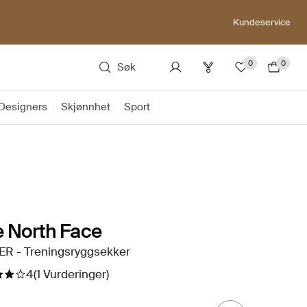
Kundeservice
0
0
Søk
Designers
Skjønnhet
Sport
 North Face
ER - Treningsryggsekker
4
(1 Vurderinger)