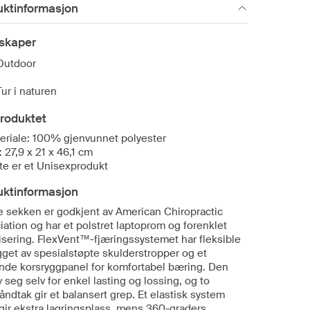
uktinformasjon
skaper
Outdoor
Tur i naturen
roduktet
eriale: 100% gjenvunnet polyester
: 27,9 x 21 x 46,1 cm
te er et Unisexprodukt
uktinformasjon
 sekken er godkjent av American Chiropractic
ation og har et polstret laptoprom og forenklet
isering. FlexVent™-fjæringssystemet har fleksible
gget av spesialstøpte skulderstropper og et
nde korsryggpanel for komfortabel bæring. Den
v seg selv for enkel lasting og lossing, og to
ndtak gir et balansert grep. Et elastisk system
 gir ekstra lagringsplass, mens 360-graders