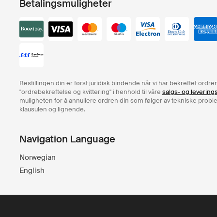
Betalingsmuligheter
Bestillingen din er først juridisk bindende når vi har bekreftet ord
"ordrebekreftelse og kvittering" i henhold til våre
salgs- og levering
muligheten for å annullere ordren din som følger av tekniske problem
klausulen og lignende.
Navigation Language
Norwegian
English