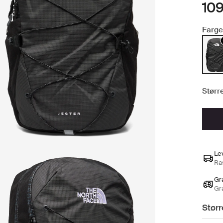
109
Farge
Større
Le
Ras
Gra
Gr
Størr