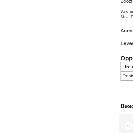
Boozt 
Varen
SKU:
Anme
Lever
Opp
the 
tren
Besø