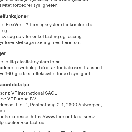
sivitet forbedrer synligheten.
elfunksjoner
 et FlexVent™-fjæringssystem for komfortabel
ing.
r av seg selv for enkel lasting og lossing.
byr forenklet organisering med flere rom.
jer
 et stilig elastisk system foran.
luderer to webbing-håndtak for balansert transport.
byr 360-graders refleksivitet for økt synlighet.
sentdetaljer
sent: VF International SAGL
ør: VF Europe B.V.
dresse: Link 1, Posthofbrug 2-4, 2600 Antwerpen,
um
ronisk adresse: https://www.thenorthface.se/sv-
lp-section/contact-us