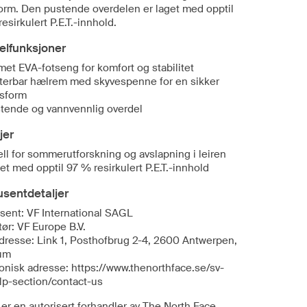
orm. Den pustende overdelen er laget med opptil
esirkulert P.E.T.-innhold.
elfunksjoner
met EVA-fotseng for komfort og stabilitet
terbar hælrem med skyvespenne for en sikker
sform
tende og vannvennlig overdel
jer
ell for sommerutforskning og avslapning i leiren
et med opptil 97 % resirkulert P.E.T.-innhold
sentdetaljer
sent: VF International SAGL
ør: VF Europe B.V.
dresse: Link 1, Posthofbrug 2-4, 2600 Antwerpen,
um
ronisk adresse: https://www.thenorthface.se/sv-
lp-section/contact-us
er en autorisert forhandler av The North Face