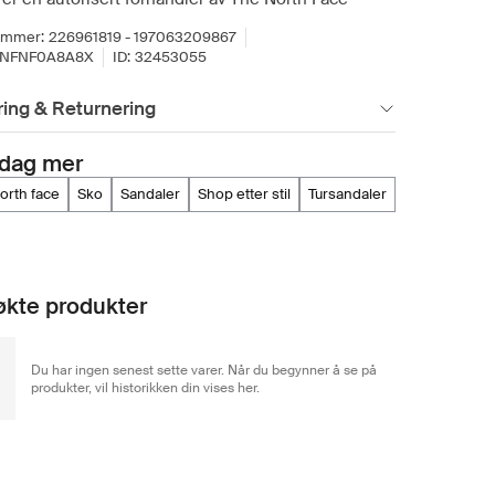
ummer:
226961819 - 197063209867
TNFNF0A8A8X
ID:
32453055
ing & Returnering
dag mer
north face
sko
sandaler
shop etter stil
tursandaler
kte produkter
Du har ingen senest sette varer. Når du begynner å se på
produkter, vil historikken din vises her.