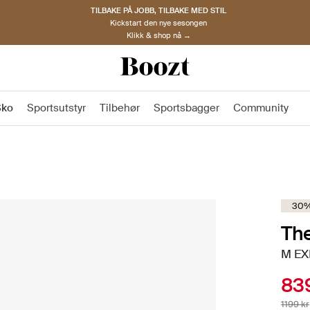
TILBAKE PÅ JOBB, TILBAKE MED STIL
Kickstart den nye sesongen
Klikk & shop nå →
Sko
Sportsutstyr
Tilbehør
Sportsbagger
Community
30%
The
M EX
839
1199 kr