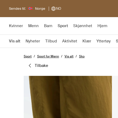
Sendes til:
Norge
NO
Kvinner
Menn
Barn
Sport
Skjønnhet
Hjem
Vis alt
Nyheter
Tilbud
Aktivitet
Klær
Yttertøy
Sport
Sport for Menn
Vis alt
Sko
tilbake