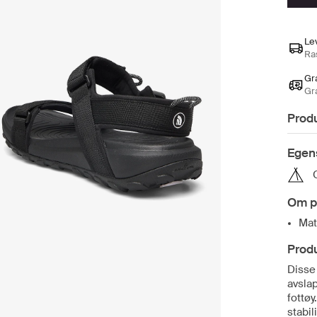
Le
Ras
Gra
Gr
Prod
Egen
Om p
Mate
Prod
Disse
avslap
fottø
stabi