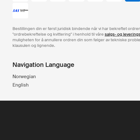
Bestillingen din er først juridisk bindende når vi har bekreftet ord
"ordrebekreftelse og kvittering" i henhold til våre
salgs- og levering
muligheten for å annullere ordren din som følger av tekniske problem
klausulen og lignende.
Navigation Language
Norwegian
English