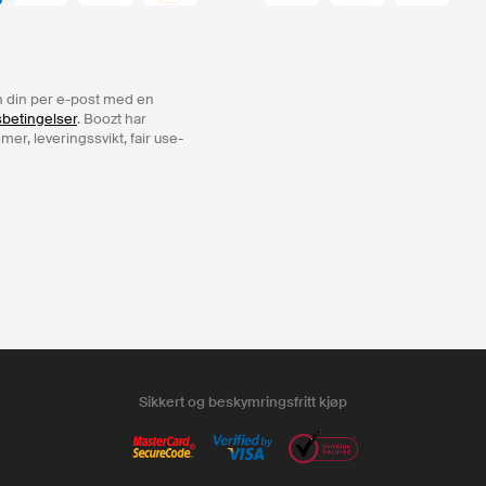
ren din per e-post med en
sbetingelser
. Boozt har
er, leveringssvikt, fair use-
Sikkert og beskymringsfritt kjøp