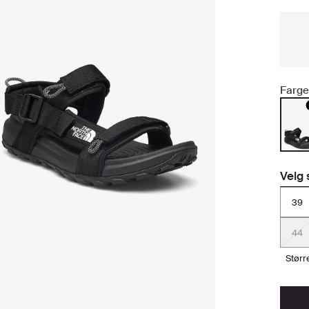
Farge
Velg 
39
44
stør