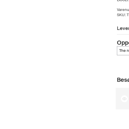
Varen
SKU:
Lever
Opp
the 
Besø