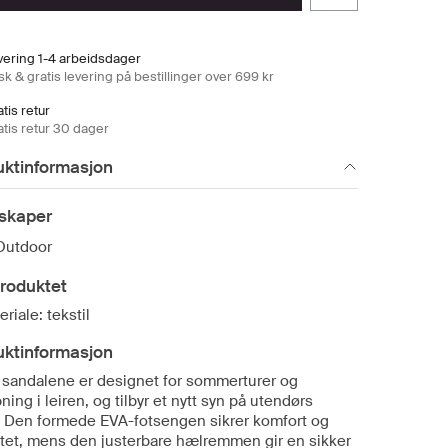
vering 1-4 arbeidsdager
k & gratis levering på bestillinger over 699 kr
tis retur
atis retur 30 dager
uktinformasjon
skaper
Outdoor
roduktet
riale: tekstil
uktinformasjon
 sandalene er designet for sommerturer og
ning i leiren, og tilbyr et nytt syn på utendørs
y. Den formede EVA-fotsengen sikrer komfort og
litet, mens den justerbare hælremmen gir en sikker