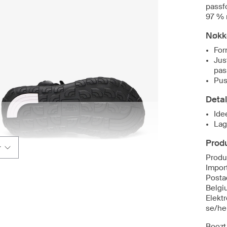
passf
97 % r
Nøkk
For
Jus
pas
Pus
Detal
Ide
Lag
Produ
r
Produ
Import
Posta
Belgi
Elekt
se/he
Boozt 