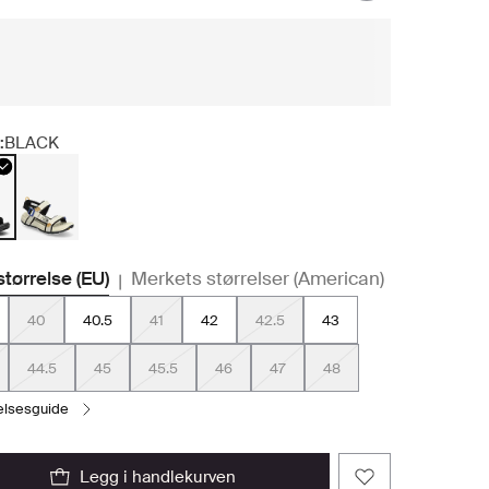
:
BLACK
størrelse (EU)
Merkets størrelser (American)
|
40
40.5
41
42
42.5
43
44.5
45
45.5
46
47
48
relsesguide
legg i handlekurven