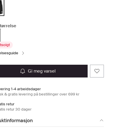
tørrelse
tsolgt
relsesguide
gi meg varsel
vering 1-4 arbeidsdager
k & gratis levering på bestillinger over 699 kr
tis retur
atis retur 30 dager
uktinformasjon