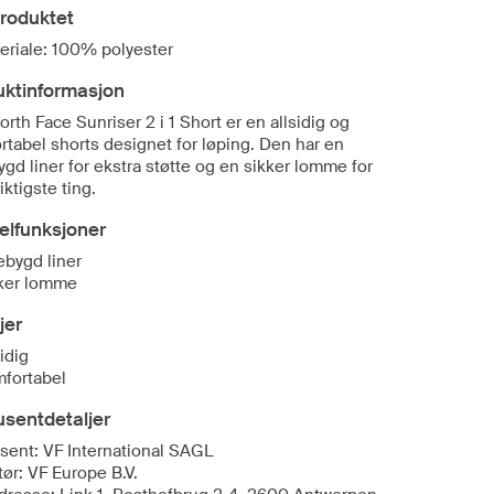
roduktet
eriale: 100% polyester
uktinformasjon
rth Face Sunriser 2 i 1 Short er en allsidig og
rtabel shorts designet for løping. Den har en
gd liner for ekstra støtte og en sikker lomme for
iktigste ting.
elfunksjoner
ebygd liner
ker lomme
jer
idig
fortabel
sentdetaljer
sent: VF International SAGL
ør: VF Europe B.V.