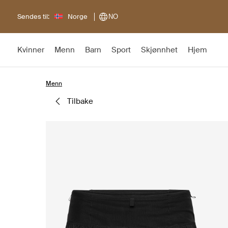
Sendes til:
Norge
NO
Kvinner
Menn
Barn
Sport
Skjønnhet
Hjem
Menn
tilbake