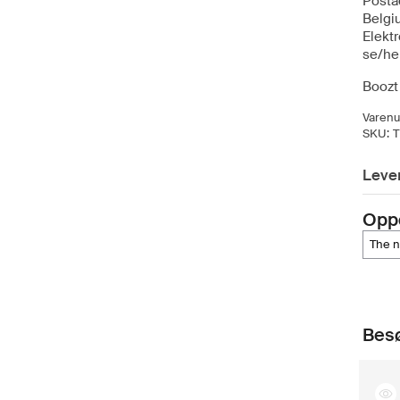
Posta
Belgi
Elekt
se/he
Boozt 
Varen
SKU:
Lever
Opp
the 
Besø