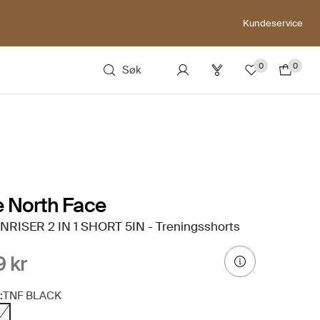
Kundeservice
0
0
Søk
 North Face
NRISER 2 IN 1 SHORT 5IN - Treningsshorts
 kr
:
TNF BLACK