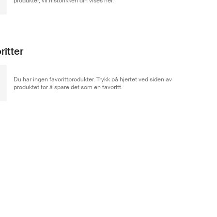
produkter, vil historikken din vises her.
ritter
Du har ingen favorittprodukter. Trykk på hjertet ved siden av
produktet for å spare det som en favoritt.