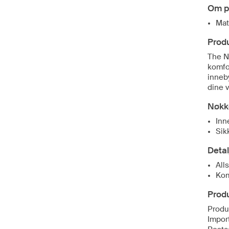
Om p
Mat
Prod
The No
komfo
inneby
dine v
Nøkk
Inn
Sik
Detal
Alls
Kom
Produ
Produ
Import