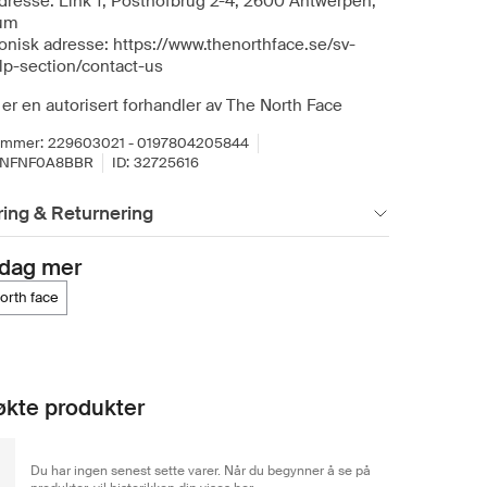
dresse: Link 1, Posthofbrug 2-4, 2600 Antwerpen,
um
ronisk adresse: https://www.thenorthface.se/sv-
lp-section/contact-us
er en autorisert forhandler av The North Face
ummer:
229603021 - 0197804205844
TNFNF0A8BBR
ID:
32725616
ing & Returnering
dag mer
north face
kte produkter
Du har ingen senest sette varer. Når du begynner å se på