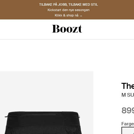
TILBAKE PÅ JOBB, TILBAKE MED STIL
Kickstart den nye sesongen
Klikk & shop nå →
The
M SU
899
Farge