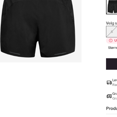
Velg s
S
U
stør
Le
Ras
Gra
Gr
Prod