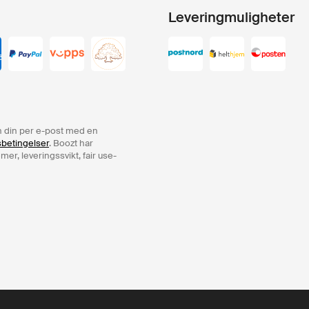
Leveringmuligheter
ren din per e-post med en
sbetingelser
. Boozt har
er, leveringssvikt, fair use-