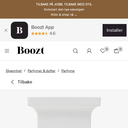
TILBAKE PÅ JOBB, TILBAKE MED STIL
Kickstart den nye sesongen
Klikk & shop nå →
Boozt App
installer
4.6
0
0
Skjønnhet
Parfymer & dufter
Parfyme
tilbake