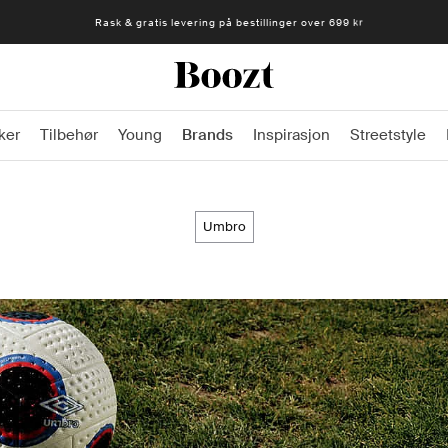
Rask & gratis levering på bestillinger over 699 kr
ker
Tilbehør
Young
Brands
Inspirasjon
Streetstyle
umbro