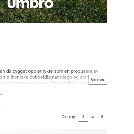
den da bygget opp et rykte som en produsent av
ed sitt ikoniske dobbeldiamant-logo og sterke
vis mer
n markant streetwear-preg. Damekolleksjonene fra
se og personlig uttrykk. Hos Boozt.com finner du et
sk aktivitet og komfort under alle typer bevegelser.
ros langvarige forhold til sport. Med rask leveranse
essensielt treningstøy.
Display:
3
4
5