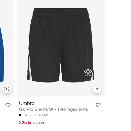
Umbro
UX Pro Shorts W - Treningsshorts
34
36
38
40
42
325 kr
383 kr