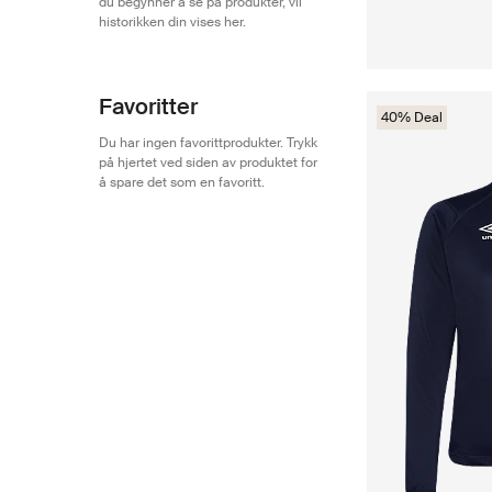
du begynner å se på produkter, vil
historikken din vises her.
Favoritter
40% Deal
Du har ingen favorittprodukter. Trykk
på hjertet ved siden av produktet for
å spare det som en favoritt.