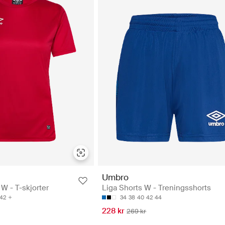
Umbro
W - T-skjorter
Liga Shorts W - Treningsshorts
42
34
38
40
42
44
228 kr
269 kr