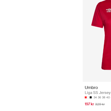
Umbro
Liga SS Jersey 
34
36
38
40
197 kr
329 kr