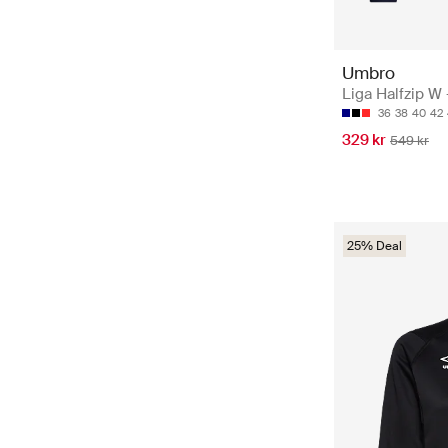
Umbro
Liga Halfzip W 
36
38
40
42
329 kr
549 kr
25% Deal