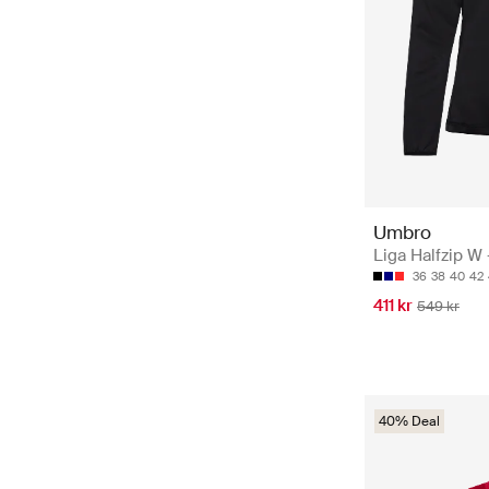
Umbro
Liga Halfzip W 
36
38
40
42
411 kr
549 kr
40% Deal