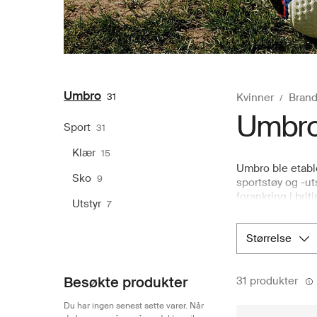
Umbro
31
Kvinner
Brand
Umbr
Sport
31
Klær
15
Umbro ble etabl
Sko
9
sportstøy og -ut
forankring i bri
Utstyr
7
Umbro byr på str
nøye utvalgt sor
størrelse
Fra oppvarming t
og enkel returpr
Besøkte produkter
31 produkter
Du har ingen senest sette varer. Når