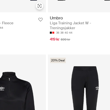
Umbro
- Fleece
Liga Training Jacket W -
Treningsjakker
44
36
38
40
44
419 kr
699 kr
20% Deal