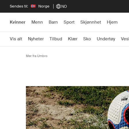
Sendes til:
Norge
NO
Kvinner
Menn
Barn
Sport
Skjønnhet
Hjem
Vis alt
Nyheter
Tilbud
Klær
Sko
Undertøy
Ves
Mer fra Umbro