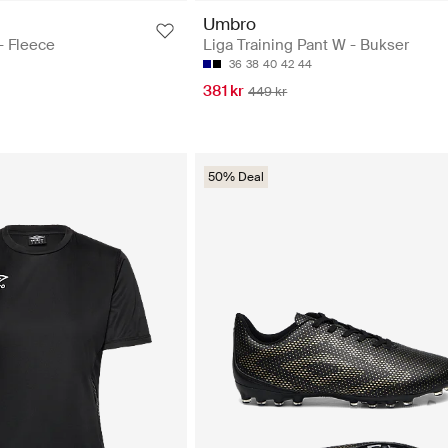
Umbro
- Fleece
Liga Training Pant W - Bukser
36
38
40
42
44
381 kr
449 kr
50% Deal