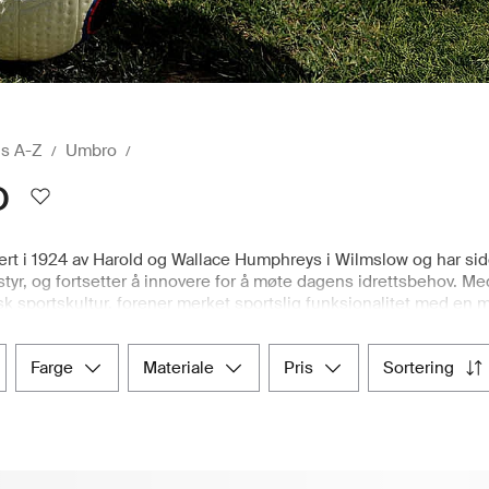
s A-Z
Umbro
o
ert i 1924 av Harold og Wallace Humphreys i Wilmslow og har si
styr, og fortsetter å innovere for å møte dagens idrettsbehov. M
tisk sportskultur, forener merket sportslig funksjonalitet med e
ømlinjeformede snitt og fleksible passformer, skapt for bevegel
timent av Umbro-produkter for kvinner – designet for trening, fysi
farge
materiale
pris
sortering
il treningsøkter, leverer hvert plagg varig komfort og speiler Umb
osess, gjør Boozt.com det lekende lett å fornye garderoben med 