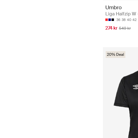
Umbro
Liga Halfzip W 
36
38
40
42
274 kr
549 kr
20% Deal