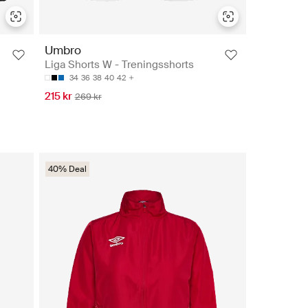
Umbro
Liga Shorts W - Treningsshorts
34
36
38
40
42
215 kr
269 kr
40% Deal