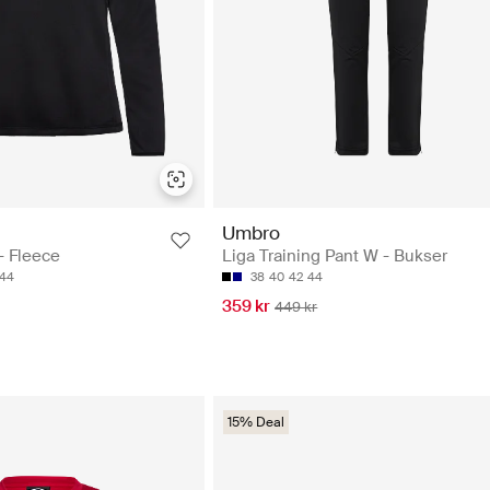
Umbro
- Fleece
Liga Training Pant W - Bukser
44
38
40
42
44
359 kr
449 kr
15% Deal