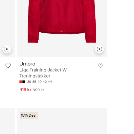
Umbro
Liga Training Jacket W -
Treningsjakker
36
38
40
42
44
419 kr
699 kr
15% Deal