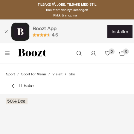
TILBAKE PÅ JOBB, TILBAKE MED STIL
Kickstart den nye sesongen
Klikk & shop nå →
Boozt App
installer
4.6
0
0
Sport
Sport for Menn
Vis alt
Sko
tilbake
50% Deal