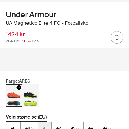
Under Armour
UA Magnetico Elite 4 FG - Fotballsko
1424 kr
2849 kr
-50%
Deal
Farge:
ARES
Velg størrelse (EU)
40
40.5
41
42
42.5
44
44.5