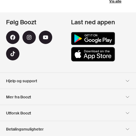
Vis alle
Følg Boozt
Last ned appen
Hjelp og support
Kundeservice
Levering
Mer fra Boozt
Returer
Betaling
Om Oss
Offisiell Boozt rabattkode
Utforsk Boozt
Gavekort
Våre apper
Karriere
Firmainformasjon
Club Boozt
Betalingsmuligheter
Investor relations
Ansvar