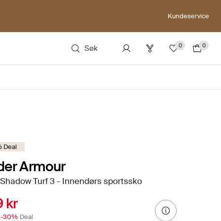
Kundeservice
0
0
Søk
 Deal
der Armour
Shadow Turf 3 - Innendørs sportssko
 kr
-30%
Deal