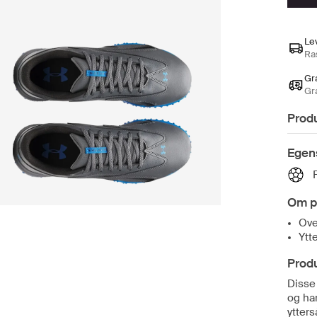
Le
Ras
Gra
Gr
Prod
Egen
Om p
Ove
Ytt
Prod
Disse
og ha
ytter