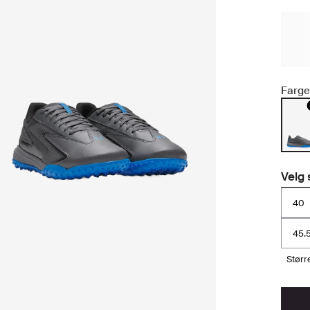
Farge
Velg 
40
45.
stør