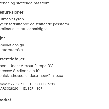
ittende og støttende passform.
elfunksjoner
 utmerket grep
byr en tettsittende og støttende passform
ømlinet silhuett for smidighet
jer
ømlinet design
tete yttersåle
sentdetaljer
sent: Under Armour Europe B.V.
dresse: Stadionplein 10
ronisk adresse: underarmour@mno.se
ummer:
229387108 - 0198633067788
UAR3028293
ID:
32714307
erket