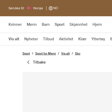
Sendes til:
Norge
NO
Kvinner
Menn
Barn
Sport
Skjønnhet
Hjem
Vis alt
Nyheter
Tilbud
Aktivitet
Klær
Yttertøy
Sport
Sport for Menn
Vis alt
Sko
tilbake