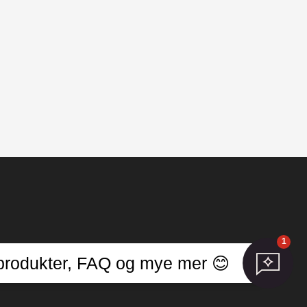
1
er
r, produkter, FAQ og mye mer 😊