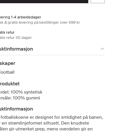
vering 1-4 arbeidsdager
k & gratis levering på bestillinger over 699 kr
tis retur
atis retur 30 dager
uktinformasjon
skaper
Football
roduktet
rdel: 100% syntetisk
ersåle: 100% gummi
uktinformasjon
 fotballskoene er designet for smidighet på banen,
r en strømlinjeformet silhuett. Den knudrete
sålen gir utmerket grep, mens overdelen gir en