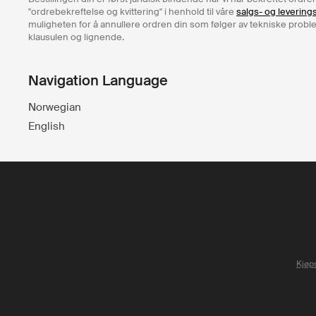
"ordrebekreftelse og kvittering" i henhold til våre
salgs- og levering
muligheten for å annullere ordren din som følger av tekniske problem
klausulen og lignende.
Navigation Language
Norwegian
English
Kjøps