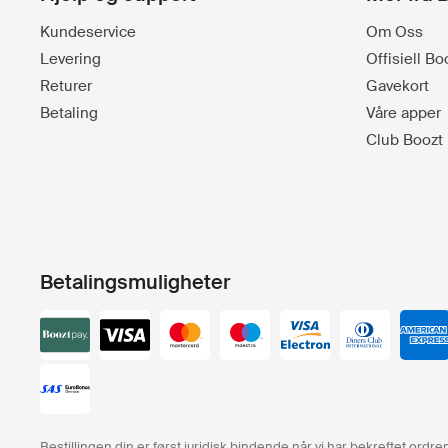
Kundeservice
Om Oss
Levering
Offisiell B
Returer
Gavekort
Betaling
Våre apper
Club Boozt
Betalingsmuligheter
Bestillingen din er først juridisk bindende når vi har bekreftet ord