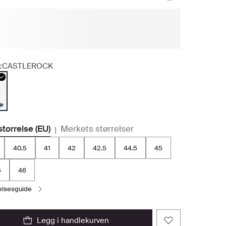
:
CASTLEROCK
størrelse (EU)
Merkets størrelser
|
40.5
41
42
42.5
44.5
45
5
46
relsesguide
legg i handlekurven