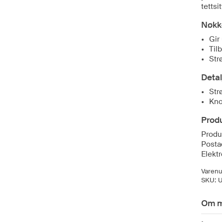
tetts
Nøkk
Gir
Til
Str
Detal
Str
Kno
Produ
Produ
Posta
Elekt
Varen
SKU:
Om m