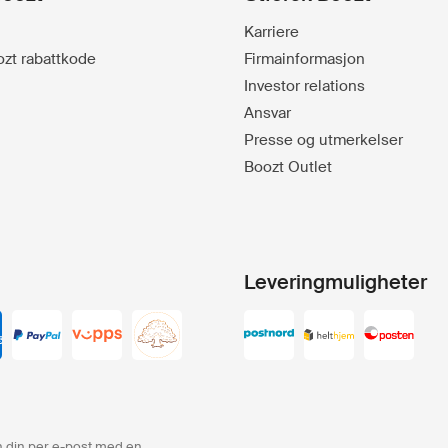
Karriere
oozt rabattkode
Firmainformasjon
Investor relations
Ansvar
Presse og utmerkelser
Boozt Outlet
Leveringmuligheter
ren din per e-post med en