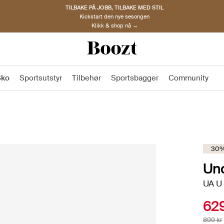
TILBAKE PÅ JOBB, TILBAKE MED STIL
Kickstart den nye sesongen
Klikk & shop nå →
Sko
Sportsutstyr
Tilbehør
Sportsbagger
Community
30%
Un
UA U 
629
899 kr