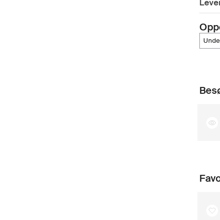
Lever
Opp
und
Besø
Favo