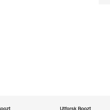
Boozt
Utforsk Boozt