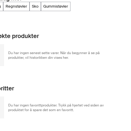
g
regnstøvler
sko
gummistøvler
kte produkter
Du har ingen senest sette varer. Når du begynner å se på
produkter, vil historikken din vises her.
ritter
Du har ingen favorittprodukter. Trykk på hjertet ved siden av
produktet for å spare det som en favoritt.