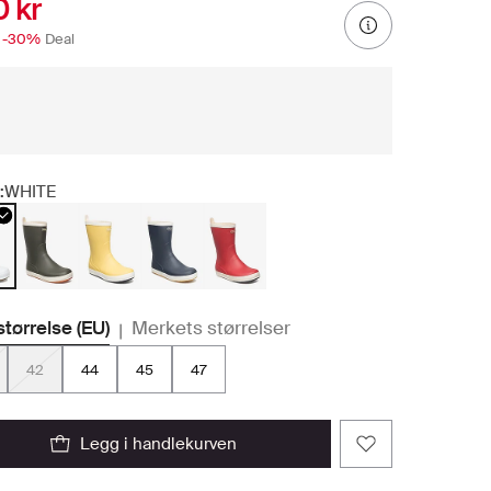
 kr
-30%
Deal
:
WHITE
størrelse (EU)
Merkets størrelser
|
42
44
45
47
legg i handlekurven