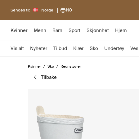
Sendes til:
Norge
NO
Kvinner
Menn
Barn
Sport
Skjønnhet
Hjem
Vis alt
Nyheter
Tilbud
Klær
Sko
Undertøy
Ves
Kvinner
Sko
Regnstøvler
tilbake