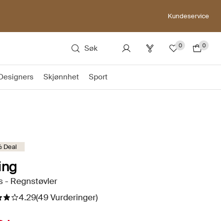
Kundeservice
0
0
Søk
Designers
Skjønnhet
Sport
 Deal
ing
s - Regnstøvler
4.29
(49 Vurderinger)