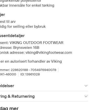
tigtørkende polyesterfôr
akbar innersåle for enkel tørking
jer
est til arv
idig for seiling eller bybruk
sentdetaljer
usent: VIKING OUTDOOR FOOTWEAR
dresse: Brynsveien 16B
ronisk adresse: viking@vikingfootwear.com
er en autorisert forhandler av Viking
ummer:
228620188 - 7054976940078
IK1-46000
ID:
13961028
ldelser
ing & Returnering
dag mer