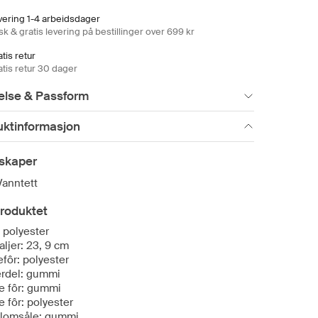
vering 1-4 arbeidsdager
k & gratis levering på bestillinger over 699 kr
tis retur
atis retur 30 dager
else & Passform
uktinformasjon
skaper
Vanntett
roduktet
: polyester
aljer: 23, 9 cm
efôr: polyester
rdel: gummi
e fôr: gummi
e fôr: polyester
lomsåle: gummi