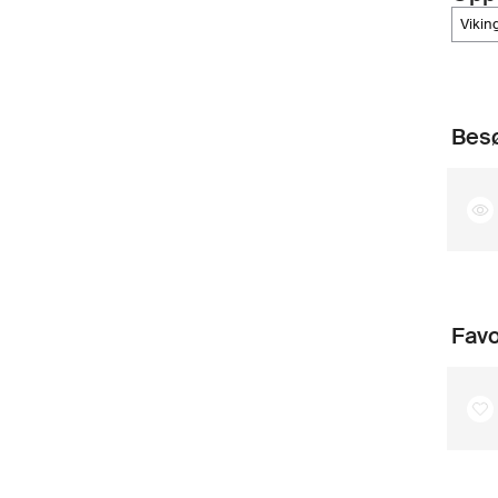
vikin
Besø
Favo