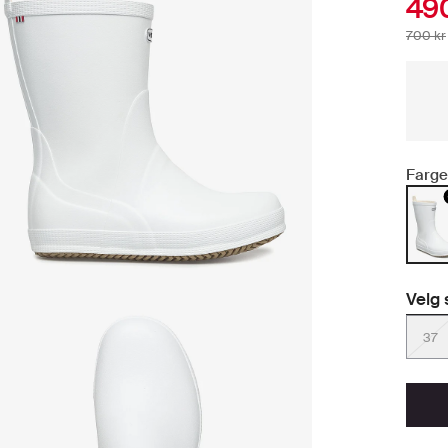
490
700 kr
Farge
Velg 
37