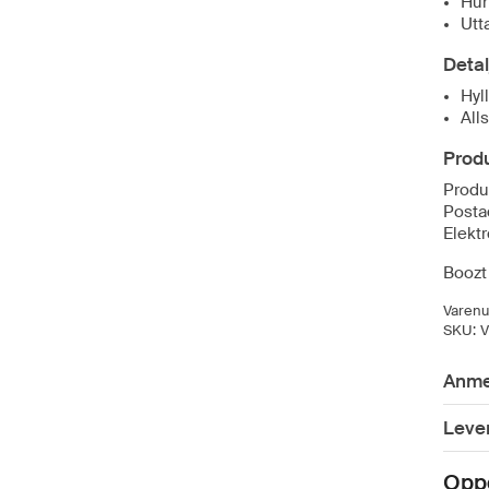
Hur
Utt
Detal
Hyll
Alls
Produ
Prod
Posta
Elekt
Boozt 
Varen
SKU:
V
Anme
Lever
Opp