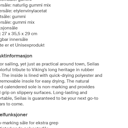
ersåle: naturlig gummi mix
ersåle: etylenvinylacetat
tsåle: gummi
ersåle: gummi mix
ksjonsåle
: 27 x 35,5 x 29 cm
gbar innersåle
te er et Unisexprodukt
uktinformasjon
for sailing, yet just as practical around town, Seilas
olorful tribute to Viking's long heritage in rubber
 The inside is lined with quick-drying polyester and
removable insole for easy drying. The natural
ed calendered sole is non-marking and provides
 grip on slippery surfaces. Long-lasting and
rtable, Seilas is guaranteed to be your next go-to
ars to come.
elfunksjoner
-marking såle for ekstra grep