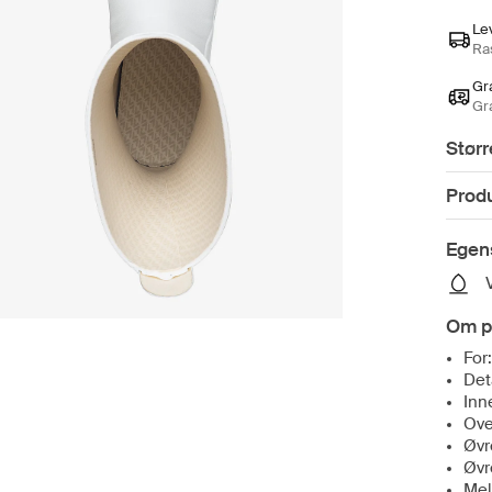
Le
Ras
Gra
Gr
Størr
Prod
Egen
Om p
For
Det
Inn
Ove
Øvr
Øvr
Mel