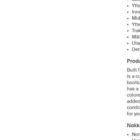
Ytt
Inn
Mid
Ytt
Tra
Mål
Uta
Det
Prod
Built 
is a c
boots.
has a 
color
added
comfo
for ye
Nøkk
Non