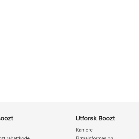
Boozt
Utforsk Boozt
Karriere
oozt rabattkode
Firmainformasjon