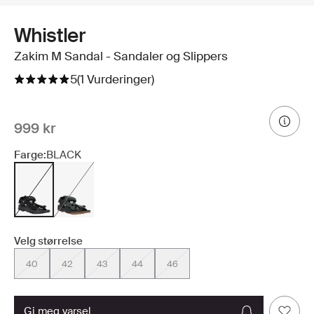
Whistler
Zakim M Sandal - Sandaler og Slippers
5
(1 Vurderinger)
999 kr
Farge:
BLACK
Velg størrelse
40
42
43
44
46
gi meg varsel