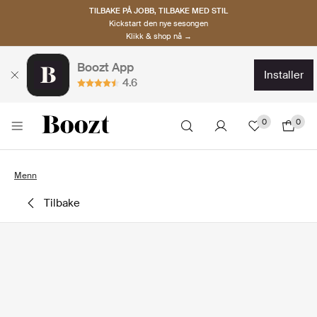
TILBAKE PÅ JOBB, TILBAKE MED STIL
Kickstart den nye sesongen
Klikk & shop nå →
Boozt App
installer
4.6
0
0
Menn
tilbake