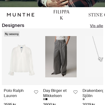
Designers
Vis alle
Ny sesong
Polo Ralph
Day Birger et
Drakenberg
Lauren
Mikkelsen
Sjölin
3595 kr
2600 kr
2029 kr