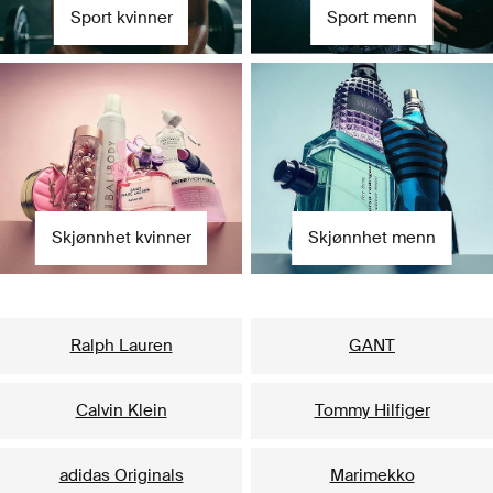
Sport kvinner
Sport menn
Skjønnhet kvinner
Skjønnhet menn
Våre mest populære merker til henne
Ralph Lauren
GANT
Calvin Klein
Tommy Hilfiger
adidas Originals
Marimekko