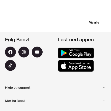
Vis alle
Følg Boozt
Last ned appen
Hjelp og support
Kundeservice
Levering
Mer fra Boozt
Returer
Betaling
Om Oss
Offisiell Boozt rabattkode