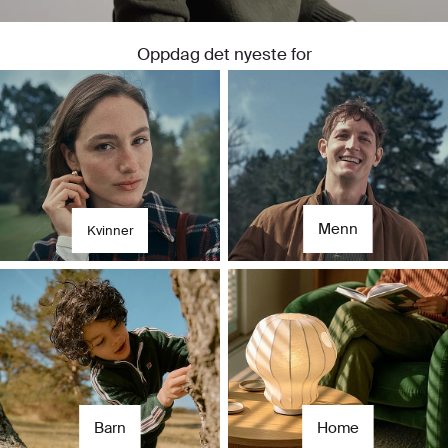
Oppdag det nyeste for
Til henne
For ham
Menn
Kvinner
Barn
Home