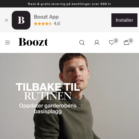
1-4 arbeidsdager
Boozt App
installer
4.6
0
0