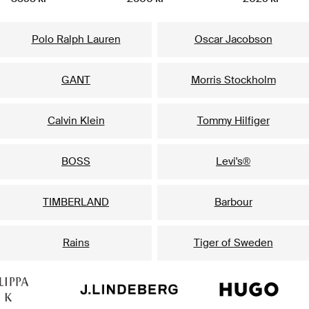
Våre mest populære merker til ham
Polo Ralph Lauren
Oscar Jacobson
GANT
Morris Stockholm
Calvin Klein
Tommy Hilfiger
BOSS
Levi's®
TIMBERLAND
Barbour
Rains
Tiger of Sweden