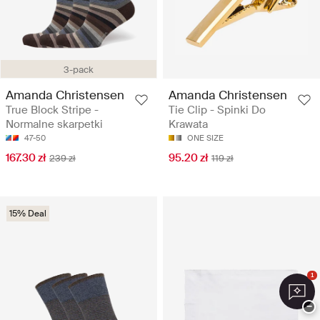
3-pack
Amanda Christensen
Amanda Christensen
True Block Stripe -
Tie Clip - Spinki Do
Normalne skarpetki
Krawata
47-50
ONE SIZE
167.30 zł
95.20 zł
239 zł
119 zł
15% Deal
1
−