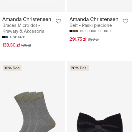
Amanda Christensen
Amanda Christensen
Braces Micro dot -
Belt - Paski plecione
Krawaty & Akcesoria
85
90
100
105
110
ONE SIZE
291.75 zł
389 zł
139.30 zł
199 zł
30% Deal
20% Deal