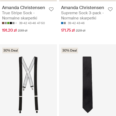
Amanda Christensen
Amanda Christensen
True Stripe Sock -
Supreme Sock 3-pack -
Normalne skarpetki
Normalne skarpetki
39-42
43-46
47-50
39-42
43-46
191.20 zł
171.75 zł
239 zł
229 zł
30% Deal
30% Deal