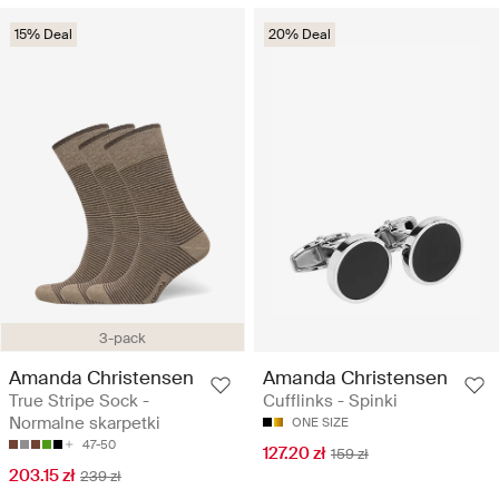
15% Deal
20% Deal
3-pack
Amanda Christensen
Amanda Christensen
True Stripe Sock -
Cufflinks - Spinki
Normalne skarpetki
ONE SIZE
47-50
127.20 zł
159 zł
203.15 zł
239 zł