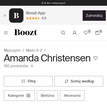
Darmowe zwroty - 30 dni Darmowe zwroty z przedpłaconą etykietą
3-5 dni roboczych
Boozt App
zainstaluj
4.6
0
0
Mężczyźni
Marki A-Z
Amanda Christensen
182 produktów
filtry
sortuj według
kategorie
bielizna
akcesoria