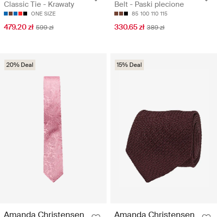
Classic Tie - Krawaty
Belt - Paski plecione
ONE SIZE
85
100
110
115
479.20 zł
330.65 zł
599 zł
389 zł
20% Deal
15% Deal
Amanda Christensen
Amanda Christensen