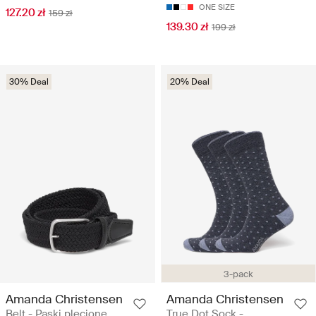
ONE SIZE
127.20 zł
159 zł
139.30 zł
199 zł
30% Deal
20% Deal
3-pack
Amanda Christensen
Amanda Christensen
Belt - Paski plecione
True Dot Sock -