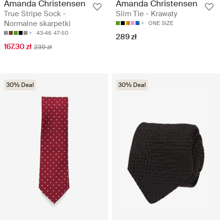
Amanda Christensen
Amanda Christensen
True Stripe Sock -
Slim Tie - Krawaty
Normalne skarpetki
ONE SIZE
43-46
47-50
289 zł
167.30 zł
239 zł
30% Deal
30% Deal