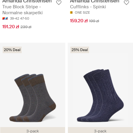
Amanda Christensen
Amanda Christensen
True Block Stripe -
Cufflinks - Spinki
Normalne skarpetki
ONE SIZE
39-42
47-50
159.20 zł
199 zł
191.20 zł
239 zł
20% Deal
25% Deal
3-pack
3-pack