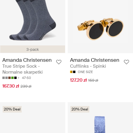
3-pack
Amanda Christensen
Amanda Christensen
True Stripe Sock -
Cufflinks - Spinki
Normalne skarpetki
ONE SIZE
47-50
127.20 zł
159 zł
167.30 zł
239 zł
20% Deal
20% Deal