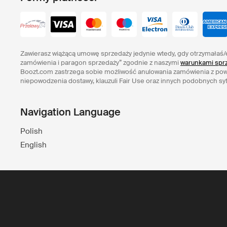
Zawierasz wiążącą umowę sprzedaży jedynie wtedy, gdy otrzymałaś/
zamówienia i paragon sprzedaży” zgodnie z naszymi
warunkami sprz
Boozt.com zastrzega sobie możliwość anulowania zamówienia z po
niepowodzenia dostawy, klauzuli Fair Use oraz innych podobnych syt
Navigation Language
Polish
English