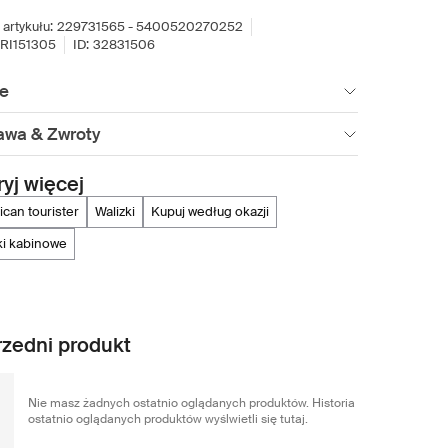
artykułu:
229731565 - 5400520270252
RI151305
ID:
32831506
ie
awa & Zwroty
yj więcej
ican tourister
walizki
kupuj według okazji
zki kabinowe
zedni produkt
Nie masz żadnych ostatnio oglądanych produktów. Historia
ostatnio oglądanych produktów wyślwietli się tutaj.