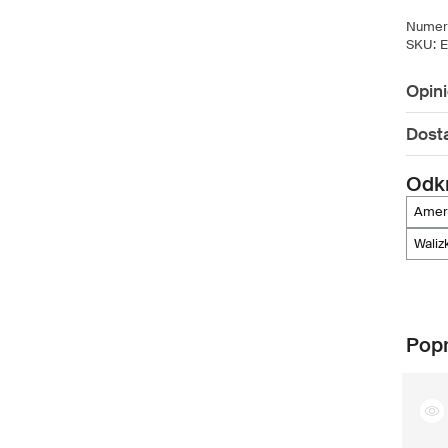
Numer 
SKU:
E
Opin
Dost
Odkr
amer
wali
Popr