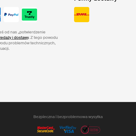
eś od nas „potwierdzenie
edaży i dostawy
. Z tego powodu
wodu problemów technicznych,
uacji.
Bezpieczna i bezproblemowa wysyłka