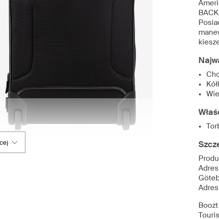
Ameri
BACKP
Posia
manew
kiesze
Najw
Cho
Kół
Wie
Właś
Tor
cej
Szcz
Produ
Adres
Göteb
Adres
Boozt
Touris