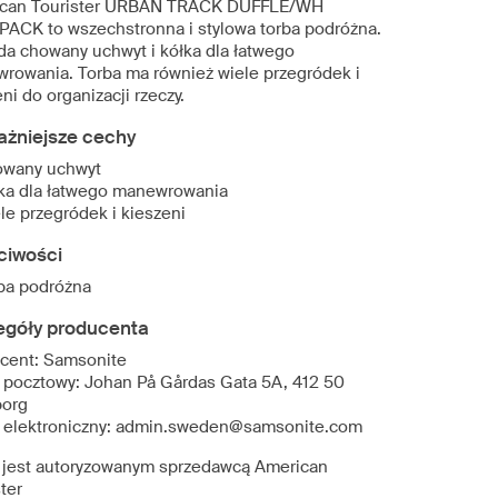
can Tourister URBAN TRACK DUFFLE/WH
ACK to wszechstronna i stylowa torba podróżna.
da chowany uchwyt i kółka dla łatwego
rowania. Torba ma również wiele przegródek i
ni do organizacji rzeczy.
ażniejsze cechy
wany uchwyt
ka dla łatwego manewrowania
le przegródek i kieszeni
ciwości
ba podróżna
egóły producenta
cent: Samsonite
 pocztowy: Johan På Gårdas Gata 5A, 412 50
org
 elektroniczny: admin.sweden@samsonite.com
 jest autoryzowanym sprzedawcą American
ter