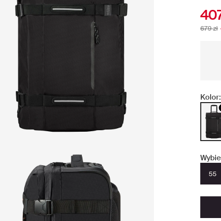
407
679 zł
Kolor:
Wybie
55