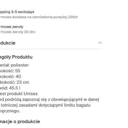
ipping 3-5 workdays
rmowa dostawa na zamówienia powyżej 299zł
rmowe zwroty
rmowe zwroty 30 dni
odukcie
egóły Produktu
eriał: poliester
okość: 55
rokość: 40
bokość: 23 cm
ód: 45.5 l
jest produkt Unisex
ed podróżą zapoznaj się z obowiązującymi w danej
ii lotniczej zasadami dotyczącymi limitu bagażu
ręcznego.
macje o produkcie