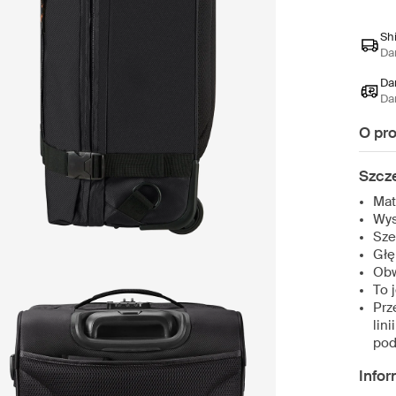
Sh
Da
Da
Da
O pr
Szcz
Mat
Wys
Sze
Głę
Obw
To 
Prz
lin
pod
Infor