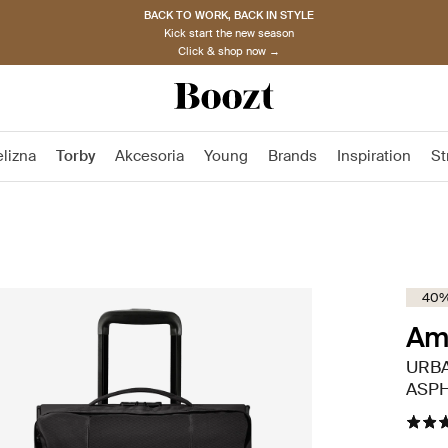
BACK TO WORK, BACK IN STYLE
Kick start the new season
Click & shop now →
elizna
Torby
Akcesoria
Young
Brands
Inspiration
St
40%
Ame
URBA
ASPH