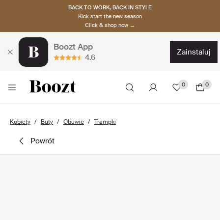
BACK TO WORK, BACK IN STYLE
Kick start the new season
Click & shop now →
Boozt App
zainstaluj
4.6
0
0
Kobiety
Buty
Obuwie
Trampki
powrót