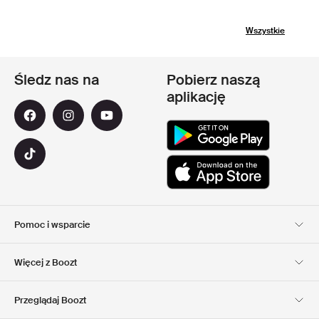
Wszystkie
Śledz nas na
Pobierz naszą
aplikację
Pomoc i wsparcie
Obsługa Klienta
Dostawa
Więcej z Boozt
Zwroty
Płatność
Informacje o nas
Official voucher code
Przeglądaj Boozt
Nasze apps
Club Boozt