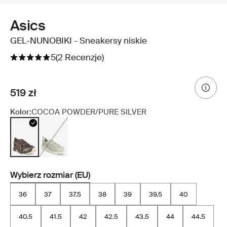
Asics
GEL-NUNOBIKI - Sneakersy niskie
5
(2 Recenzje)
519 zł
Kolor:
COCOA POWDER/PURE SILVER
Wybierz rozmiar (EU)
36
37
37.5
38
39
39.5
40
40.5
41.5
42
42.5
43.5
44
44.5