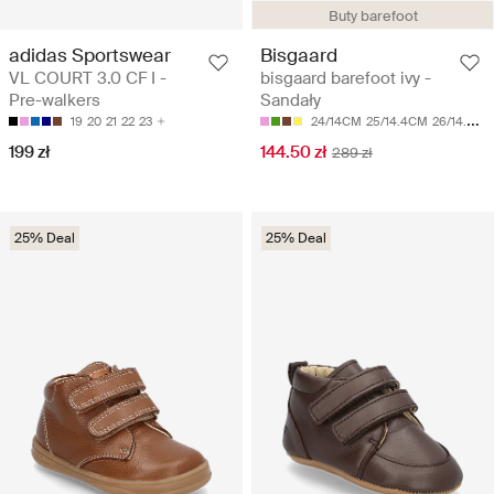
Buty barefoot
adidas Sportswear
Bisgaard
VL COURT 3.0 CF I -
bisgaard barefoot ivy -
Pre-walkers
Sandały
19
20
21
22
23
24/14CM
25/14.4CM
26/14.8CM
199 zł
144.50 zł
289 zł
25% Deal
25% Deal