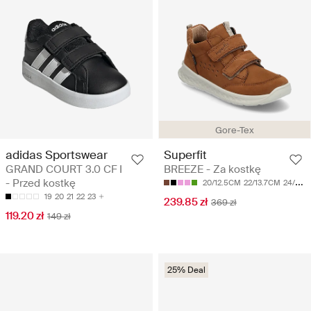
Gore-Tex
adidas Sportswear
Superfit
GRAND COURT 3.0 CF I
BREEZE - Za kostkę
- Przed kostkę
20/12.5CM
22/13.7CM
24/14.9CM
19
20
21
22
23
239.85 zł
369 zł
119.20 zł
149 zł
25% Deal