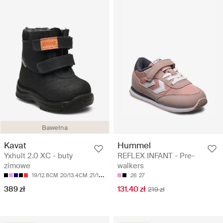
Bawełna
Kavat
Hummel
Yxhult 2.0 XC - buty
REFLEX INFANT - Pre-
zimowe
walkers
19/12.8CM
20/13.4CM
21/14CM
22/14.6CM
26
27
23/15.2CM
389 zł
131.40 zł
219 zł