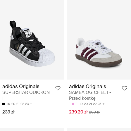
adidas Originals
adidas Originals
SAMBA OG CF EL I -
SUPERSTAR QUICKON
Przed kostkę
I
19
20
21
22
23
19
20
21
22
23
239.20 zł
239 zł
299 zł