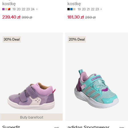
kostkę
kostkę
19
20
22
23
24
19
20
21
22
23
239.40 zł
181.30 zł
399 zł
259 zł
30% Deal
20% Deal
Buty barefoot
Superfit
adidas Sportswear