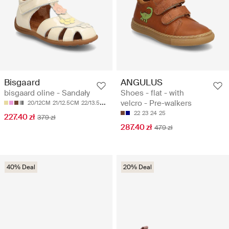
Bisgaard
ANGULUS
bisgaard oline - Sandały
Shoes - flat - with
velcro - Pre-walkers
20/12CM
21/12.5CM
22/13.5CM
23/14.3CM
24/15CM
22
23
24
25
227.40 zł
379 zł
287.40 zł
479 zł
40% Deal
20% Deal