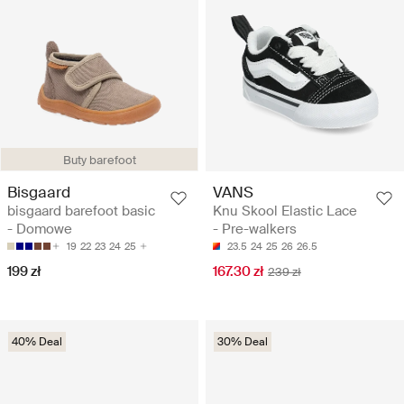
Buty barefoot
Bisgaard
VANS
bisgaard barefoot basic
Knu Skool Elastic Lace
- Domowe
- Pre-walkers
19
22
23
24
25
23.5
24
25
26
26.5
199 zł
167.30 zł
239 zł
40% Deal
30% Deal