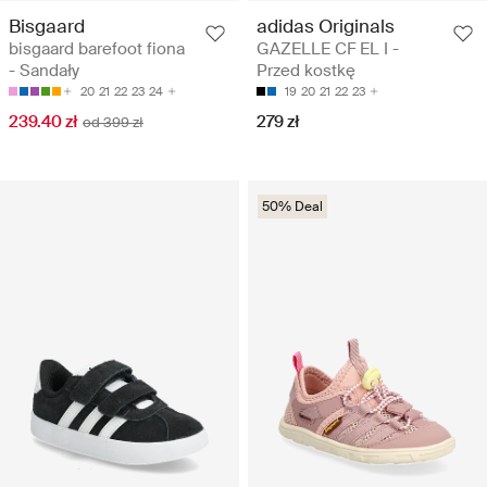
Bisgaard
adidas Originals
bisgaard barefoot fiona
GAZELLE CF EL I -
- Sandały
Przed kostkę
20
21
22
23
24
19
20
21
22
23
239.40 zł
279 zł
od 399 zł
50% Deal