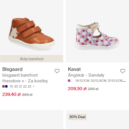
Buty barefoot
Bisgaard
Kavat
bisgaard barefoot
Ängskär - Sandały
theodore v - Za kostkę
19/12.1CM
20/12.8CM
21/13.5CM
22/
19
20
21
22
23
209.30 zł
299 zł
239.40 zł
399 zł
30% Deal