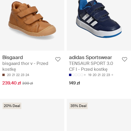
Bisgaard
adidas Sportswear
bisgaard thor v - Przed
TENSAUR SPORT 3.0
kostkę
CF I - Przed kostkę
20
21
22
23
24
19
20
21
22
23
239.40 zł
149 zł
399 zł
20% Deal
35% Deal