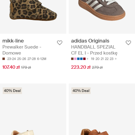
mikk-line
adidas Originals
Prewalker Suede -
HANDBALL SPEZIAL
Domowe
CF EL I - Przed kostkę
23-24
25-26
27-28
6-12M
19
20
21
22
23
107.40 zł
223.20 zł
179 zł
279 zł
40% Deal
40% Deal