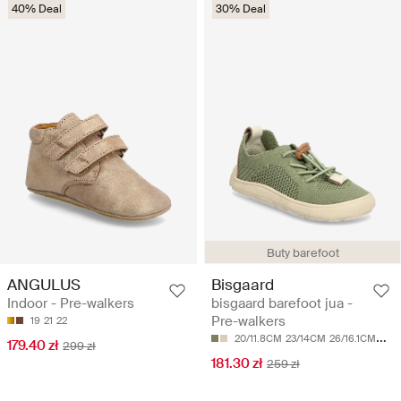
40% Deal
30% Deal
Buty barefoot
ANGULUS
Bisgaard
Indoor - Pre-walkers
bisgaard barefoot jua -
Pre-walkers
19
21
22
20/11.8CM
23/14CM
26/16.1CM
27/1
179.40 zł
299 zł
181.30 zł
259 zł