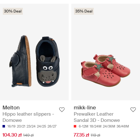
30% Deal
35% Deal
Melton
mikk-line
Hippo leather slippers -
Prewalker Leather
Domowe
Sandal 3D - Domowe
16/19
20/21
23/24
24/25
26/27
6-12M
18/24M
24/36M
36/48M
104.30 zł
77.35 zł
149 zł
119 zł