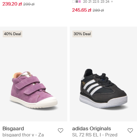
20
21
22.5
23
24
239.20 zł
299 zł
245.65 zł
289 zł
40% Deal
30% Deal
Bisgaard
adidas Originals
bisgaard thor v - Za
SL 72 RS EL I - Przed