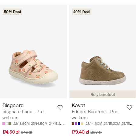
50% Deal
40% Deal
Buty barefoot
Bisgaard
Kavat
bisgaard hana - Pre-
Edsbro Barefoot - Pre-
walkers
walkers
22/13.8CM
23/14.5CM
24/15.2CM
25/15.9CM
26/16.5CM
23/14.6CM
24/15.3CM
25/15.9CM
174.50 zł
179.40 zł
349 zł
299 zł