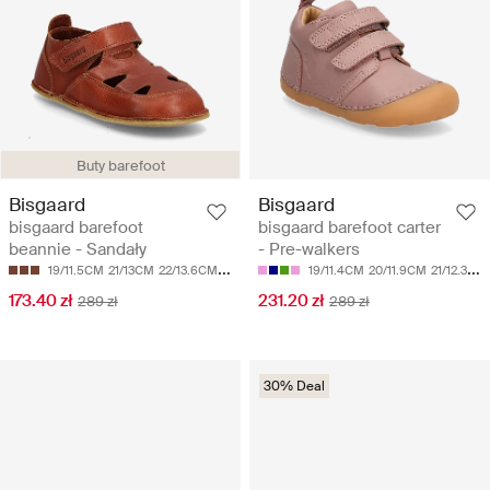
Buty barefoot
Bisgaard
Bisgaard
bisgaard barefoot
bisgaard barefoot carter
beannie - Sandały
- Pre-walkers
19/11.5CM
21/13CM
22/13.6CM
23/14.2CM
24/14.7CM
19/11.4CM
20/11.9CM
21/12.3CM
173.40 zł
231.20 zł
289 zł
289 zł
30% Deal