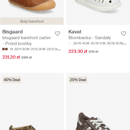
Buty barefoot
Bisgaard
Kavat
bisgaard barefoot carter
Blombacka - Sandały
- Przed kostkę
24/15.4CM
25/16.1CM
26/16.8CM
27/
19
20/11.9CM
21/12.3CM
22/12.8CM
23/13.2CM
223.30 zł
319 zł
231.20 zł
289 zł
40% Deal
20% Deal