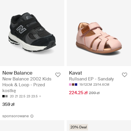
New Balance
Kavat
New Balance 2002 Kids
Rullsand EP - Sandały
Hook & Loop - Przed
19/12CM
23/14.6CM
kostkę
224.25 zł
299 zł
20
21
22.5
23
23.5
359 zł
sponsorowane
20% Deal