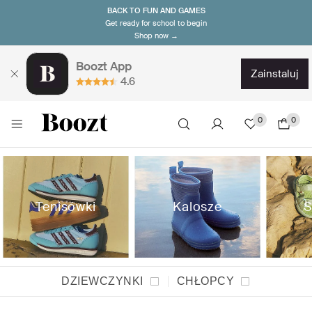
BACK TO FUN AND GAMES
Get ready for school to begin
Shop now →
Boozt App
zainstaluj
4.6
0
0
Tenisówki
Kalosze
S
DZIEWCZYNKI
CHŁOPCY