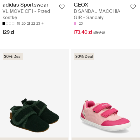
adidas Sportswear
GEOX
VL MOVE CF I - Przed
B SANDAL MACCHIA
kostkę
GIR - Sandały
19
20
21
22
23
20
129 zł
173.40 zł
289 zł
30% Deal
30% Deal