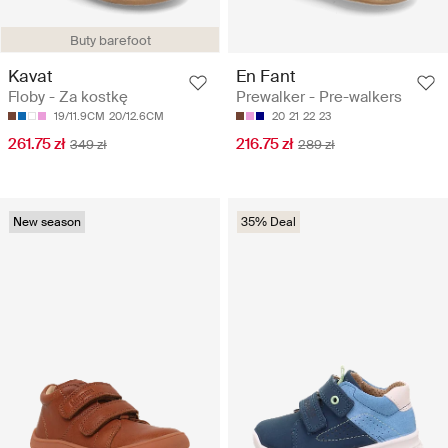
Buty barefoot
Kavat
En Fant
Floby - Za kostkę
Prewalker - Pre-walkers
19/11.9CM
20/12.6CM
20
21
22
23
261.75 zł
216.75 zł
349 zł
289 zł
New season
35% Deal