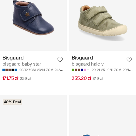
Bisgaard
Bisgaard
bisgaard baby star
bisgaard hale v
20/12.7CM
23/14.7CM
24/15.3CM
25/16CM
26/16.6CM
20
21
25
19/11.7CM
20/12.2CM
171.75 zł
255.20 zł
229 zł
319 zł
40% Deal