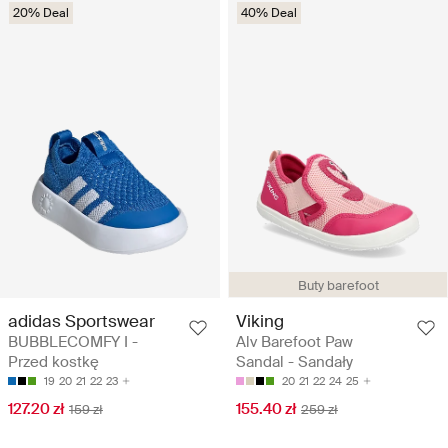
20% Deal
40% Deal
Buty barefoot
adidas Sportswear
Viking
BUBBLECOMFY I -
Alv Barefoot Paw
Przed kostkę
Sandal - Sandały
19
20
21
22
23
20
21
22
24
25
127.20 zł
155.40 zł
159 zł
259 zł