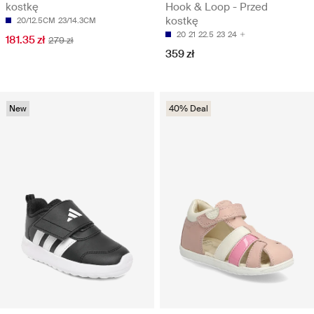
kostkę
Hook & Loop - Przed
kostkę
20/12.5CM
23/14.3CM
20
21
22.5
23
24
181.35 zł
279 zł
359 zł
New
40% Deal