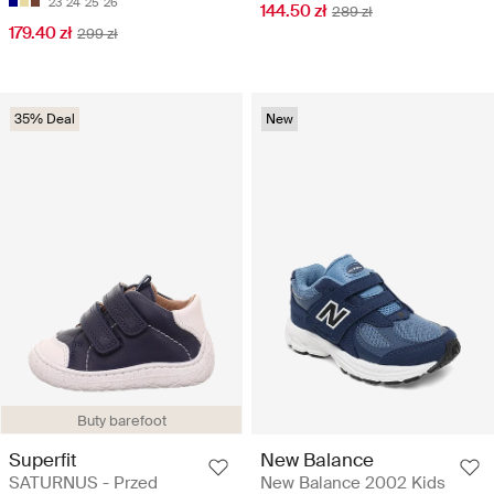
23
24
25
26
144.50 zł
289 zł
179.40 zł
299 zł
35% Deal
New
Buty barefoot
Superfit
New Balance
SATURNUS - Przed
New Balance 2002 Kids