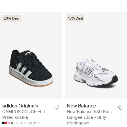
20% Deal
15% Deal
adidas Originals
New Balance
CAMPUS 00s CF EL I -
New Balance 530 Kids
Przed kostkę
Bungee Lace - Buty
treningowe
19
20
21
22
23