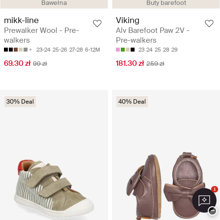
Bawełna
Buty barefoot
mikk-line
Viking
Prewalker Wool - Pre-
Alv Barefoot Paw 2V -
walkers
Pre-walkers
23-24
25-26
27-28
6-12M
23
24
25
28
29
69.30 zł
181.30 zł
99 zł
259 zł
30% Deal
40% Deal
1
−