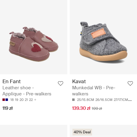
En Fant
Kavat
Leather shoe -
Munkedal WB - Pre-
Applique - Pre-walkers
walkers
18
19
20
21
22
25/15.8CM
26/16.5CM
27/17.1CM
28/1
119 zł
139.30 zł
199 zł
40% Deal