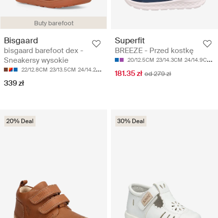
Buty barefoot
Bisgaard
Superfit
bisgaard barefoot dex -
BREEZE - Przed kostkę
Sneakersy wysokie
20/12.5CM
23/14.3CM
24/14.9CM
2
22/12.8CM
23/13.5CM
24/14.2CM
25/14.7CM
26/15.2CM
181.35 zł
od 279 zł
339 zł
20% Deal
30% Deal