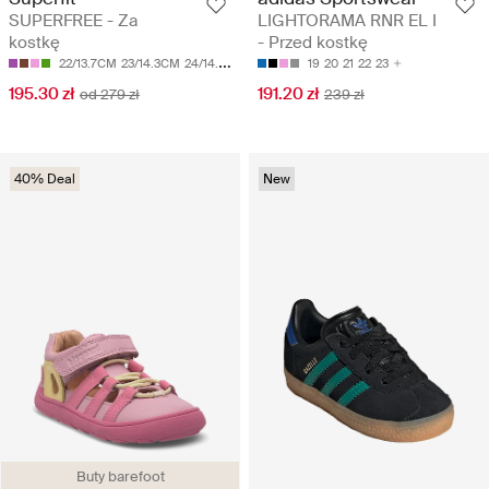
SUPERFREE - Za
LIGHTORAMA RNR EL I
kostkę
- Przed kostkę
22/13.7CM
23/14.3CM
24/14.9CM
25/15.5CM
19
20
21
22
23
195.30 zł
191.20 zł
od 279 zł
239 zł
40% Deal
New
Buty barefoot