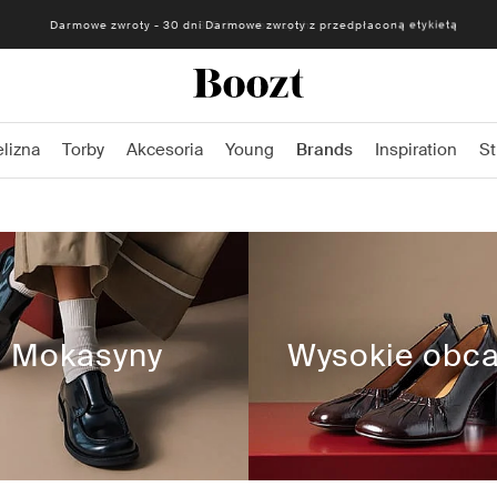
Darmowe zwroty - 30 dni Darmowe zwroty z przedpłaconą etykietą
elizna
Torby
Akcesoria
Young
Brands
Inspiration
St
Mokasyny
Wysokie obc