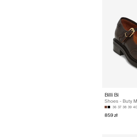
Billi Bi
Shoes - Buty M
36
37
38
39
4
859 zł