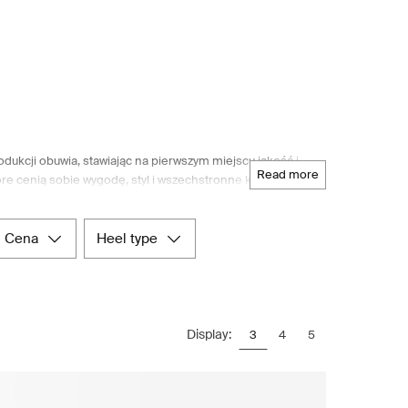
ukcji obuwia, stawiając na pierwszym miejscu jakość i
read more
re cenią sobie wygodę, styl i wszechstronne kolekcje na
 ręcznie rysowane szkice ewoluują w ręcznie wycinane
po oryginalne metalowe łańcuszki i inne ozdoby. Wszystkie
rane, zapewniając produkt, który nie tylko spełnia, ale
cena
heel type
wnić fantastyczny komfort na każdym kroku. Wiodący nordycki
j można wybierać spośród modnych botków, a także jasnych
pów online, możesz doświadczyć prawdziwej nordyckiej
Display:
3
4
5