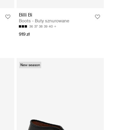
Billi Bi
Boots - Buty sznurowane
36
37
38
39
40
919 zł
New season