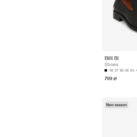
Billi Bi
Shoes
36
37
38
39
40
799 zł
New season