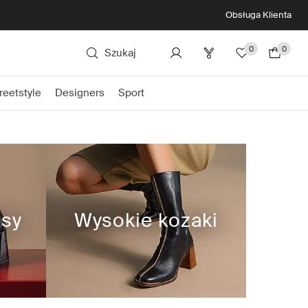
Obsługa Klienta
0
0
Szukaj
reetstyle
Designers
Sport
asy
Wysokie kozaki