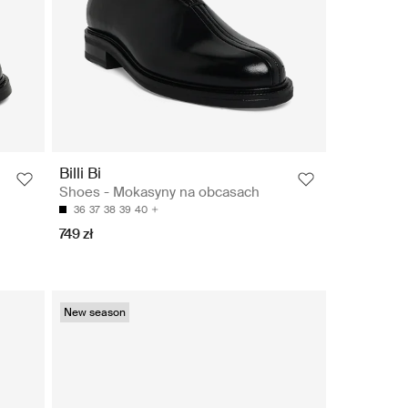
Billi Bi
Shoes - Mokasyny na obcasach
36
37
38
39
40
749 zł
New season