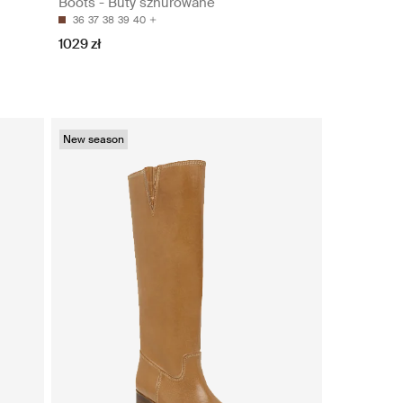
Boots - Buty sznurowane
36
37
38
39
40
1029 zł
New season