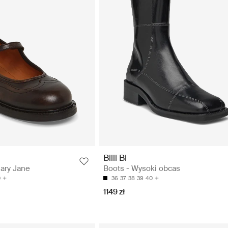
Billi Bi
ary Jane
Boots - Wysoki obcas
0
36
37
38
39
40
1149 zł