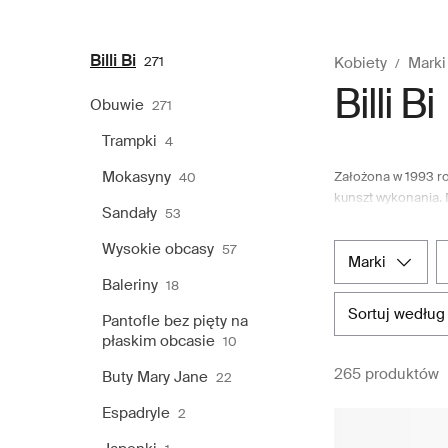
Billi Bi
271
Kobiety
Marki
Billi Bi
Obuwie
271
Trampki
4
Mokasyny
Założona w 1993 ro
40
kunszt wykonania. 
Sandały
53
każdą porę roku, od
szablony, z nacisk
Wysokie obcasy
57
użyte materiały, o
marki
przekracza oczekiw
Baleriny
18
dom towarowy Booz
sortuj według
Pantofle bez pięty na
i świątecznych sz
płaskim obcasie
10
mody za pomocą kil
265 produktów
Buty Mary Jane
22
Espadryle
2