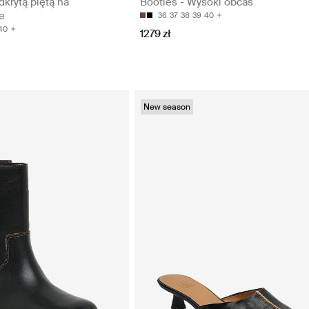
dkrytą piętą na
Booties - Wysoki obcas
e
36
37
38
39
40
40
1279 zł
New season