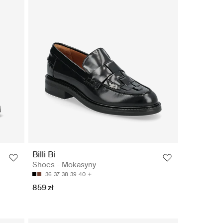
Billi Bi
Shoes - Mokasyny
36
37
38
39
40
859 zł