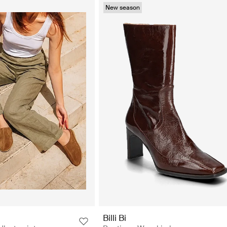
New season
Billi Bi