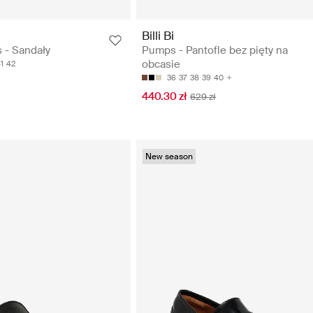
Billi Bi
 - Sandały
Pumps - Pantofle bez pięty na
obcasie
1
42
36
37
38
39
40
440.30 zł
629 zł
New season