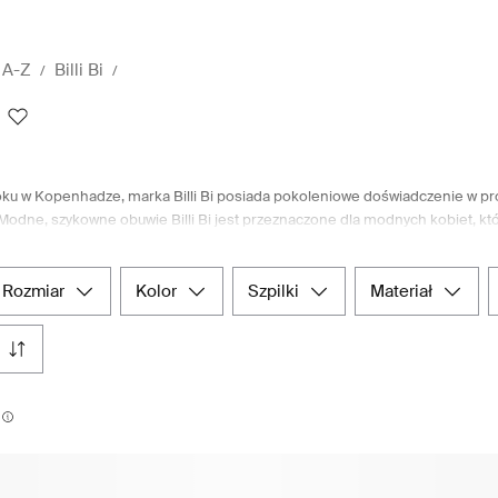
 A-Z
Billi Bi
ku w Kopenhadze, marka Billi Bi posiada pokoleniowe doświadczenie w prod
Modne, szykowne obuwie Billi Bi jest przeznaczone dla modnych kobiet, któ
 lata do zimy. Proces projektowania Billi Bi jest jak forma sztuki, w której
iem na każdy najmniejszy szczegół - od niestandardowych podeszew z logo 
d luksusowych skór po skomplikowane zamki błyskawiczne, są starannie dobie
rozmiar
kolor
szpilki
materiał
ania. Obuwie Billi Bi przechodzi rygorystyczne testy i regulacje, aby zape
t.com oferuje wyselekcjonowaną gamę obuwia damskiego Billi Bi, w które
pilek. Dzięki starannemu doborowi produktów i wygodnemu środowisku zaku
ku prostych kliknięć.