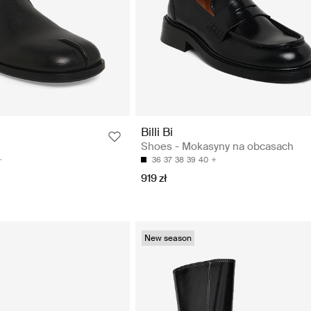
Billi Bi
Shoes - Mokasyny na obcasach
36
37
38
39
40
919 zł
New season