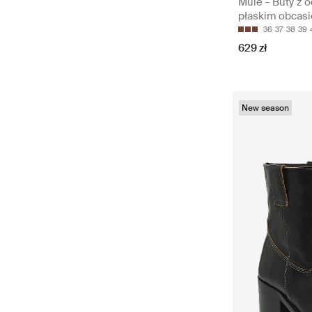
Mule - Buty z o
płaskim obcasi
36
37
38
39
629 zł
New season