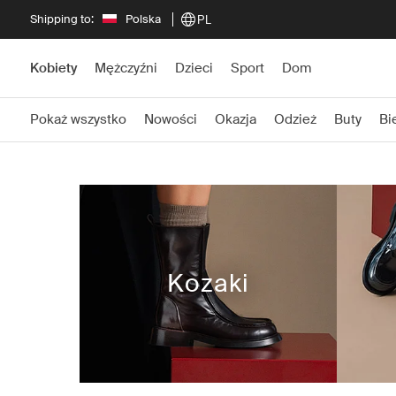
Shipping to:
Polska
PL
Kobiety
Mężczyźni
Dzieci
Sport
Dom
Pokaż wszystko
Nowości
Okazja
Odzież
Buty
Bi
Kozaki