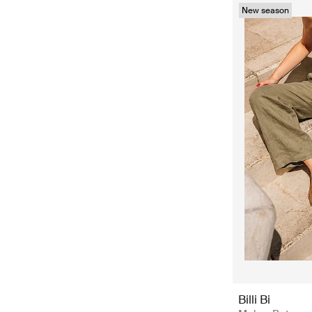
New season
Billi Bi