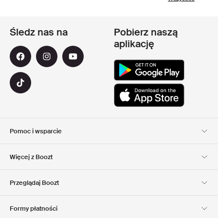
Śledz nas na
Pobierz naszą
aplikację
Pomoc i wsparcie
Obsługa Klienta
Dostawa
Więcej z Boozt
Zwroty
Płatność
Informacje o nas
Official voucher code
Przeglądaj Boozt
Nasze apps
Club Boozt
Kariera
Informacje o firmie
Formy płatności
Investor relations
Odpowiedzialność