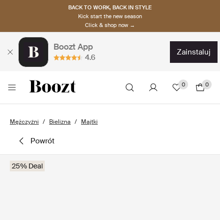
BACK TO WORK, BACK IN STYLE
Kick start the new season
Click & shop now →
Boozt App
zainstaluj
4.6
0
0
Mężczyźni
Bielizna
Majtki
powrót
25% Deal