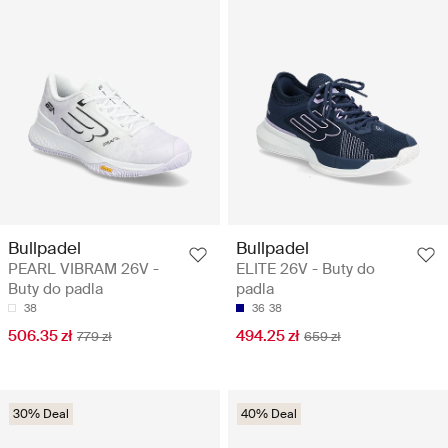
Bullpadel
Bullpadel
PEARL VIBRAM 26V -
ELITE 26V - Buty do
Buty do padla
padla
38
36
38
506.35 zł
494.25 zł
779 zł
659 zł
30% Deal
40% Deal