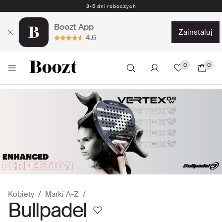
3-5 dni roboczych
Boozt App
zainstaluj
4.6
0
0
Kobiety
Marki A-Z
Bullpadel