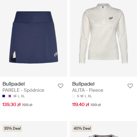
Bullpadel
Bullpadel
PARELE - Spódnice
ALITA - Fleece
M
L
XL
S
M
L
XL
139.30 zł
119.40 zł
199 zł
199 zł
35% Deal
40% Deal