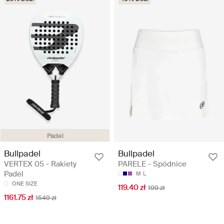
Padel
Bullpadel
Bullpadel
VERTEX 05 - Rakiety
PARELE - Spódnice
Padel
M
L
ONE SIZE
119.40 zł
199 zł
1161.75 zł
1549 zł