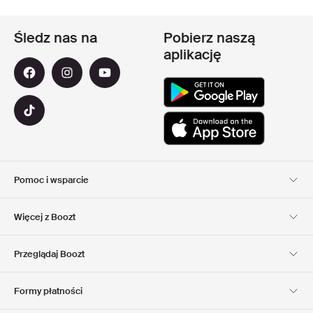
Śledz nas na
Pobierz naszą
aplikację
Pomoc i wsparcie
Obsługa Klienta
Dostawa
Więcej z Boozt
Zwroty
Płatność
Informacje o nas
Official voucher code
Przeglądaj Boozt
Nasze apps
Club Boozt
Kariera
Informacje o firmie
Formy płatności
Investor relations
Odpowiedzialność