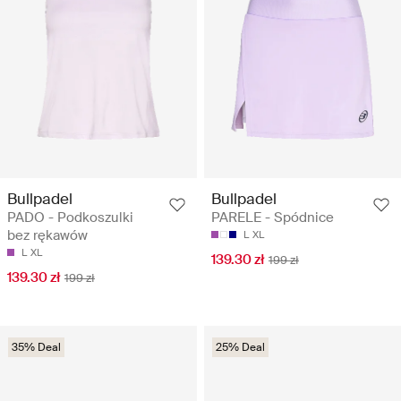
Bullpadel
Bullpadel
PADO - Podkoszulki
PARELE - Spódnice
bez rękawów
L
XL
L
XL
139.30 zł
199 zł
139.30 zł
199 zł
35% Deal
25% Deal