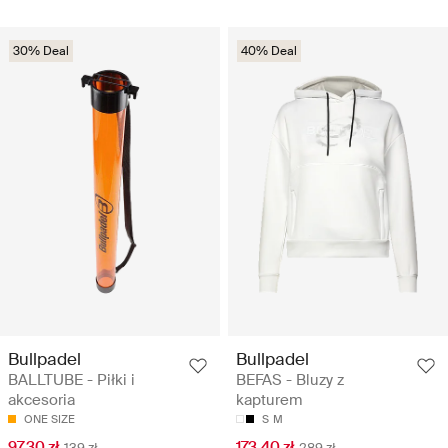
30% Deal
40% Deal
Bullpadel
Bullpadel
BALLTUBE - Piłki i
BEFAS - Bluzy z
akcesoria
kapturem
ONE SIZE
S
M
97.30 zł
173.40 zł
139 zł
289 zł