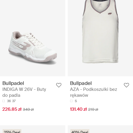
Bullpadel
Bullpadel
INDIGA W 26V - Buty
AZA - Podkoszulki bez
do padla
rękawów
36
37
S
226.85 zł
131.40 zł
349 zł
219 zł
25% Deal
40% Deal