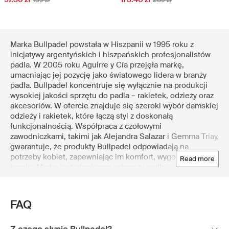
Marka Bullpadel powstała w Hiszpanii w 1995 roku z
inicjatywy argentyńskich i hiszpańskich profesjonalistów
padla. W 2005 roku Aguirre y Cía przejęła markę,
umacniając jej pozycję jako światowego lidera w branży
padla. Bullpadel koncentruje się wyłącznie na produkcji
wysokiej jakości sprzętu do padla – rakietek, odzieży oraz
akcesoriów. W ofercie znajduje się szeroki wybór damskiej
odzieży i rakietek, które łączą styl z doskonałą
funkcjonalnością. Współpraca z czołowymi
zawodniczkami, takimi jak Alejandra Salazar i Gemma Triay,
gwarantuje, że produkty Bullpadel odpowiadają na
potrzeby kobiet, zapewniając im komfort, wygodę i styl na
read more
korcie. Marka jest pionierem w branży padla, cenionym za
wyjątkową jakość i sprzęt nastawiony na wysoką
wydajność. Odkryj wyselekcjonowaną kolekcję damskiego
sprzętu Bullpadel na Boozt.com – wiodącym
FAQ
skandynawskim domu towarowym online, słynącym z
płynnych i autentycznych zakupów.
Z czego słynie Bullpadel?