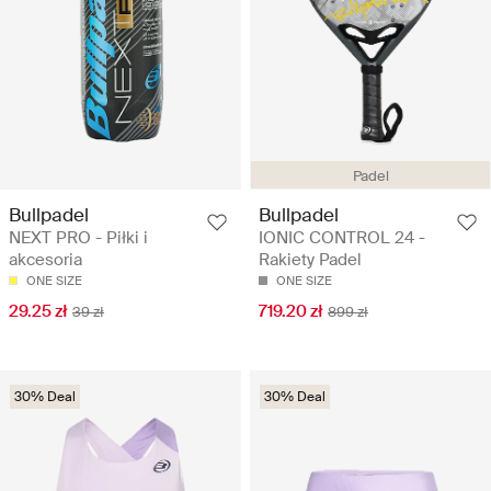
Padel
Bullpadel
Bullpadel
NEXT PRO - Piłki i
IONIC CONTROL 24 -
akcesoria
Rakiety Padel
ONE SIZE
ONE SIZE
29.25 zł
719.20 zł
39 zł
899 zł
30% Deal
30% Deal