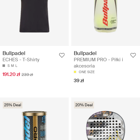
Bullpadel
Bullpadel
ECHES - T-Shirty
PREMIUM PRO - Piłki i
akcesoria
S
M
L
ONE SIZE
191.20 zł
239 zł
39 zł
25% Deal
20% Deal