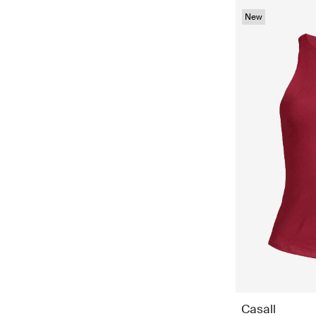
New
Casall