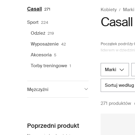
Casall
271
Kobiety
Marki
Casall
Sport
224
Odzież
219
Wyposażenie
Początek podróży C
42
liderem w dziedzin
Akcesoria
5
zaspokajających p
opowiada się za t
Torby treningowe
1
marka dąży do odkr
marki
odzieży sportowej
online zapewnia wy
sortuj według
Mężczyźni
Casall
46
271 produktów
Poprzedni produkt