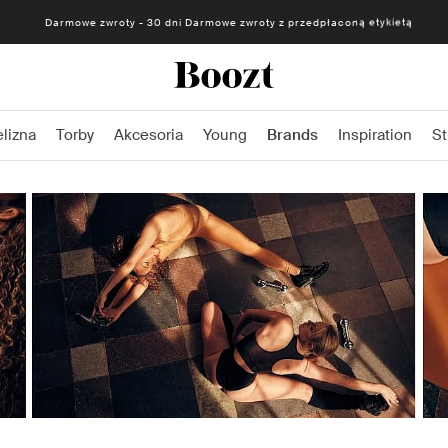
Darmowe zwroty - 30 dni Darmowe zwroty z przedpłaconą etykietą
elizna
Torby
Akcesoria
Young
Brands
Inspiration
St