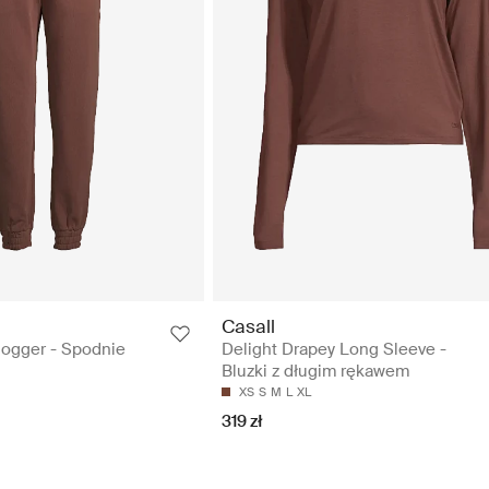
Casall
Jogger - Spodnie
Delight Drapey Long Sleeve -
Bluzki z długim rękawem
XS
S
M
L
XL
319 zł