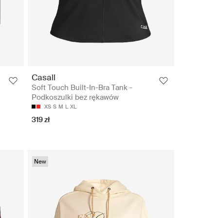
Casall
Soft Touch Built-In-Bra Tank -
Podkoszulki bez rękawów
XS
S
M
L
XL
319 zł
New