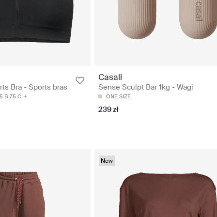
Casall
ts Bra - Sports bras
Sense Sculpt Bar 1kg - Wagi
5 B
75 C
ONE SIZE
239 zł
New