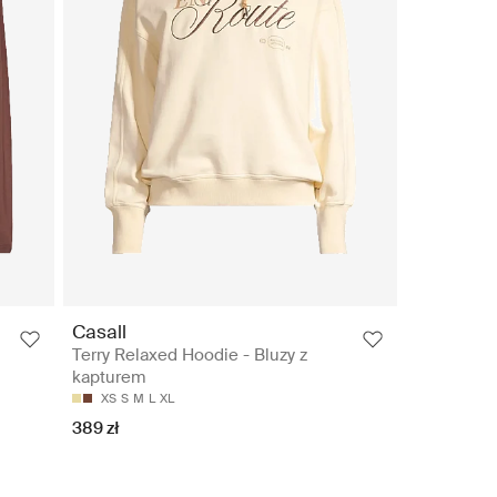
Casall
Terry Relaxed Hoodie - Bluzy z
kapturem
XS
S
M
L
XL
389 zł