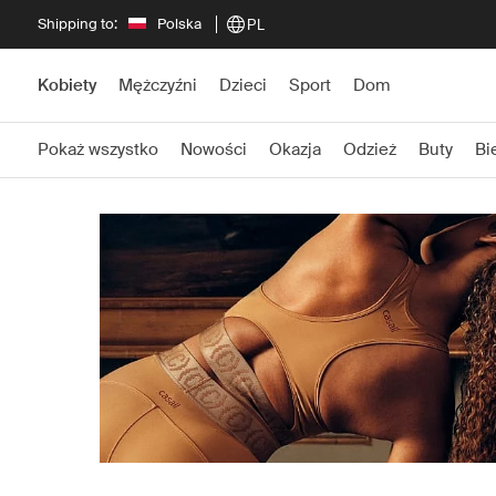
Shipping to:
Polska
PL
Kobiety
Mężczyźni
Dzieci
Sport
Dom
Pokaż wszystko
Nowości
Okazja
Odzież
Buty
Bi