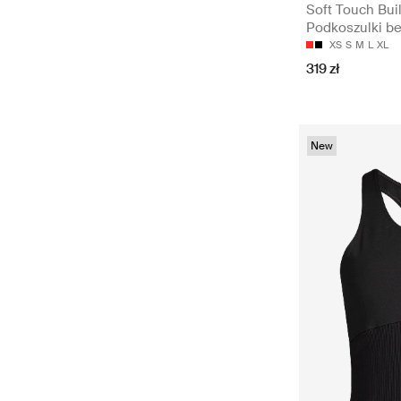
Soft Touch Buil
Podkoszulki b
XS
S
M
L
XL
319 zł
New