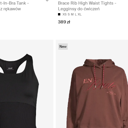
t-In-Bra Tank -
Brace Rib High Waist Tights -
ez rękawów
Legginsy do ćwiczeń
XS
S
M
L
XL
389 zł
New