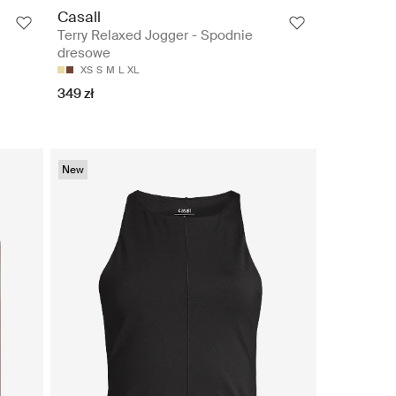
Casall
Terry Relaxed Jogger - Spodnie
dresowe
XS
S
M
L
XL
349 zł
New