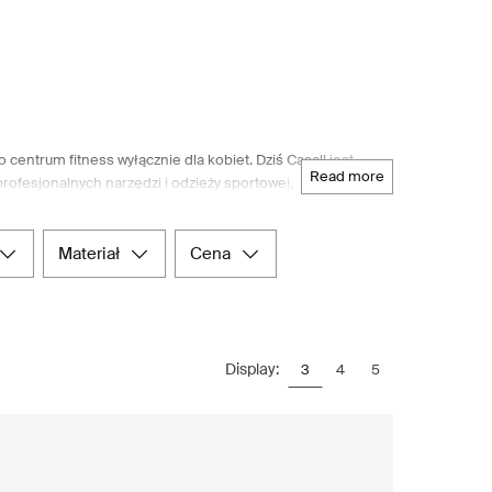
entrum fitness wyłącznie dla kobiet. Dziś Casall jest
read more
rofesjonalnych narzędzi i odzieży sportowej,
towców. Zakorzeniona w szwedzkich wartościach marka
h się wymagań współczesnych ludzkich ciał. Każdego dnia
 i produkcji produktów. Jeśli szukasz wysokiej jakości
materiał
cena
nnymi sprzedawcami internetowymi, nordycki dom towarowy
tkich potrzeb Casall.
Display:
3
4
5