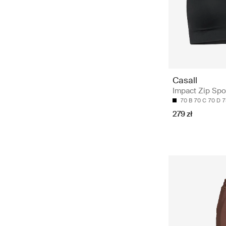
Casall
Impact Zip Spor
70 B
70 C
70 D
7
279 zł