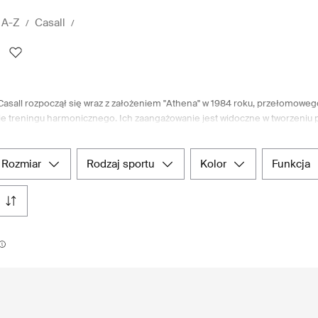
 A-Z
Casall
asall rozpoczął się wraz z założeniem "Athena" w 1984 roku, przełomowego c
ie treningu harmonicznego. Ich zaangażowanie jest widoczne w tworzeniu p
otrzeby zarówno doświadczonych profesjonalistów, jak i codziennych spor
reningiem holistycznym, progresywną metodą dostosowaną do zmieniającyc
ywania lepszych, bardziej inteligentnych rozwiązań w zakresie projektowania
rozmiar
rodzaj sportu
kolor
funkcja
, sprawdź szeroki wybór produktów Casall na Boozt.com. W porównaniu z i
jątkową przewagę, gwarantując płynne i satysfakcjonujące zakupy dla wszys