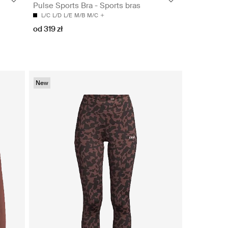
Pulse Sports Bra - Sports bras
L/C
L/D
L/E
M/B
M/C
od 319 zł
New