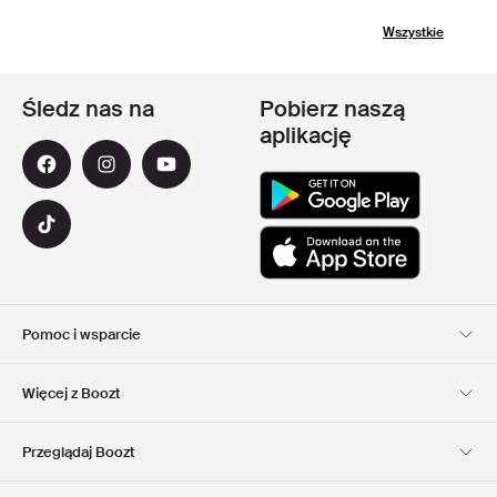
Wszystkie
Śledz nas na
Pobierz naszą
aplikację
Pomoc i wsparcie
Obsługa Klienta
Dostawa
Więcej z Boozt
Zwroty
Płatność
Informacje o nas
Official voucher code
Przeglądaj Boozt
Nasze apps
Club Boozt
Kariera
Informacje o firmie