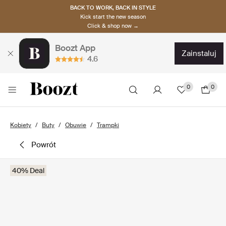
BACK TO WORK, BACK IN STYLE
Kick start the new season
Click & shop now →
Boozt App
zainstaluj
4.6
0
0
Kobiety
Buty
Obuwie
Trampki
powrót
40% Deal