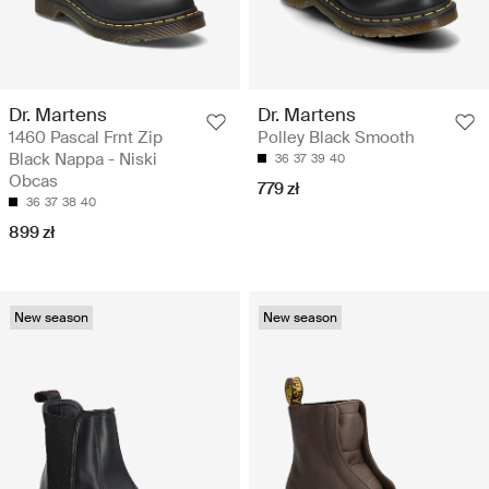
Dr. Martens
Dr. Martens
1460 Pascal Frnt Zip
Polley Black Smooth
Black Nappa - Niski
36
37
39
40
Obcas
779 zł
36
37
38
40
899 zł
New season
New season