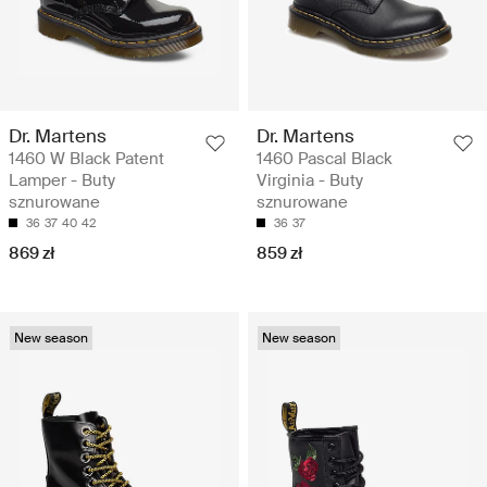
Dr. Martens
Dr. Martens
1460 W Black Patent
1460 Pascal Black
Lamper - Buty
Virginia - Buty
sznurowane
sznurowane
36
37
40
42
36
37
869 zł
859 zł
New season
New season