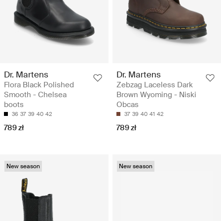
Dr. Martens
Dr. Martens
Flora Black Polished
Zebzag Laceless Dark
Smooth - Chelsea
Brown Wyoming - Niski
boots
Obcas
36
37
39
40
42
37
39
40
41
42
789 zł
789 zł
New season
New season