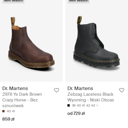
New season
New season
Dr. Martens
Dr. Martens
2976 Ys Dark Brown
Zebzag Laceless Black
Crazy Horse - Bez
Wyoming - Niski Obcas
sznurówek
39
40
41
42
43
40
41
od 729 zł
859 zł