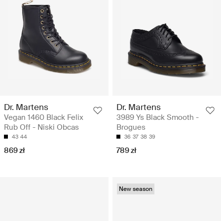
Dr. Martens
Dr. Martens
Vegan 1460 Black Felix
3989 Ys Black Smooth -
Rub Off - Niski Obcas
Brogues
43
44
36
37
38
39
869 zł
789 zł
New season