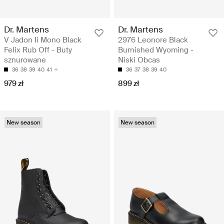
Dr. Martens
Dr. Martens
V Jadon Ii Mono Black
2976 Leonore Black
Felix Rub Off - Buty
Burnished Wyoming -
sznurowane
Niski Obcas
36
38
39
40
41
36
37
38
39
40
979 zł
899 zł
New season
New season