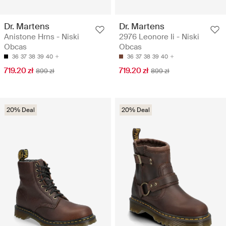
Dr. Martens
Dr. Martens
Anistone Hrns - Niski
2976 Leonore Ii - Niski
Obcas
Obcas
36
37
38
39
40
36
37
38
39
40
719.20 zł
719.20 zł
899 zł
899 zł
20% Deal
20% Deal