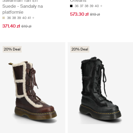
Savannah Tan Eh
Orleans
Suede - Sandały na
36
37
38
39
40
platformie
573.30 zł
819 zł
36
38
39
40
41
371.40 zł
619 zł
20% Deal
20% Deal