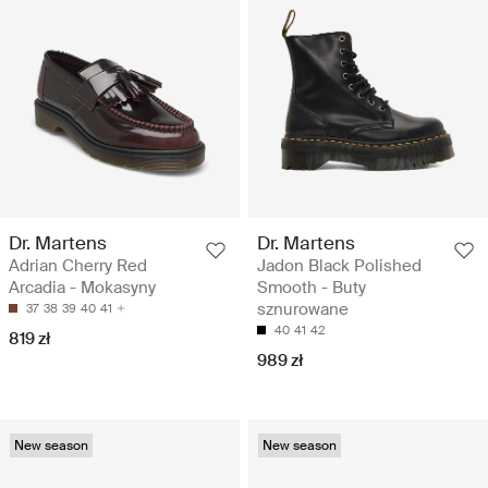
Dr. Martens
Dr. Martens
Adrian Cherry Red
Jadon Black Polished
Arcadia - Mokasyny
Smooth - Buty
sznurowane
37
38
39
40
41
40
41
42
819 zł
989 zł
New season
New season