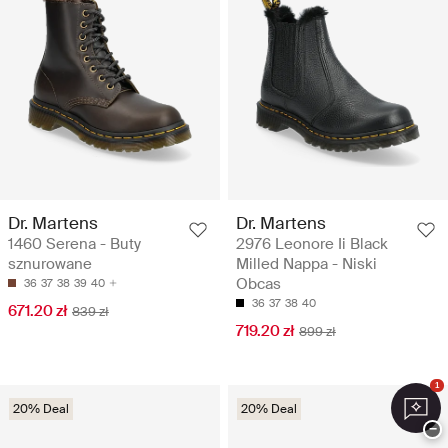
Dr. Martens
Dr. Martens
1460 Serena - Buty
2976 Leonore Ii Black
sznurowane
Milled Nappa - Niski
Obcas
36
37
38
39
40
36
37
38
40
671.20 zł
839 zł
719.20 zł
899 zł
1
20% Deal
20% Deal
−