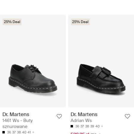
25% Deal
25% Deal
Dr. Martens
Dr. Martens
1461 Ws - Buty
Adrian Ws
sznurowane
36
37
38
39
40
36
37
38
40
41