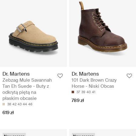
Dr. Martens
Dr. Martens
Zebzag Mule Savannah
101 Dark Brown Crazy
Tan Eh Suede - Buty z
Horse - Niski Obcas
odkrytą piętą na
37
39
40
41
płaskim obcasie
789 zł
38
42
43
44
46
619 zł