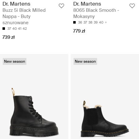
Dr. Martens
Dr. Martens
Buzz 5i Black Milled
8065 Black Smooth -
Nappa - Buty
Mokasyny
sznurowane
36
37
38
39
40
37
40
41
42
779 zł
739 zł
New season
New season