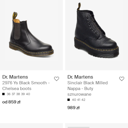
Dr. Martens
Dr. Martens
2976 Ys Black Smooth -
Sinclair Black Milled
Chelsea boots
Nappa - Buty
sznurowane
36
37
38
39
40
40
41
42
od 859 zł
989 zł