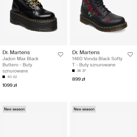
Dr. Martens
Dr. Martens
Jadon Max Black
1460 Vonda Black Softy
Buttero - Buty
T - Buty sznurowane
sznurowane
36
37
40
42
899 zł
1099 zł
New season
New season