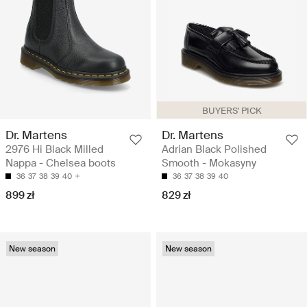
BUYERS' PICK
Dr. Martens
Dr. Martens
2976 Hi Black Milled
Adrian Black Polished
Nappa - Chelsea boots
Smooth - Mokasyny
36
37
38
39
40
36
37
38
39
40
899 zł
829 zł
New season
New season