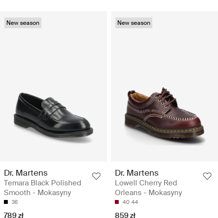
New season
New season
Dr. Martens
Dr. Martens
Temara Black Polished
Lowell Cherry Red
Smooth - Mokasyny
Orleans - Mokasyny
36
40
44
789 zł
859 zł