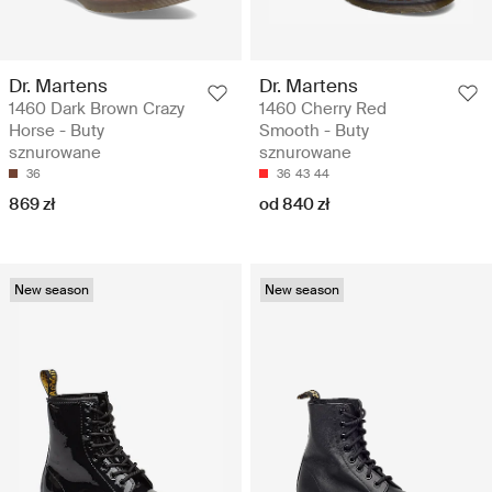
Dr. Martens
Dr. Martens
1460 Dark Brown Crazy
1460 Cherry Red
Horse - Buty
Smooth - Buty
sznurowane
sznurowane
36
36
43
44
869 zł
od 840 zł
New season
New season