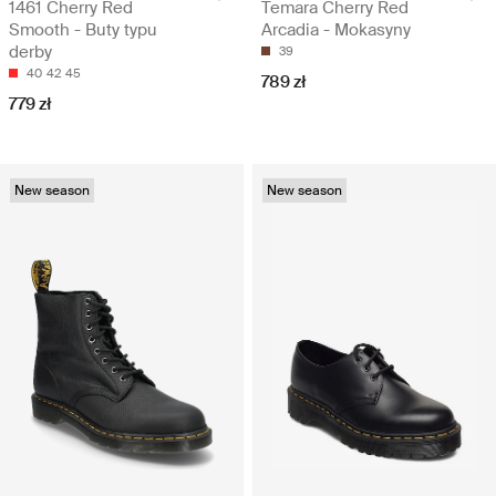
1461 Cherry Red
Temara Cherry Red
Smooth - Buty typu
Arcadia - Mokasyny
derby
39
40
42
45
789 zł
779 zł
New season
New season