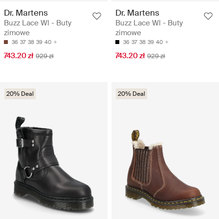
Dr. Martens
Dr. Martens
Buzz Lace Wl - Buty
Buzz Lace Wl - Buty
zimowe
zimowe
36
37
38
39
40
36
37
38
39
40
743.20 zł
743.20 zł
929 zł
929 zł
20% Deal
20% Deal