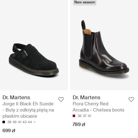
New season
Dr. Martens
Dr. Martens
Jorge Ii Black Eh Suede
Flora Cherry Red
- Buty z odkrytą piętą na
Arcadia - Chelsea boots
płaskim obcasie
36
37
41
38
39
41
43
44
789 zł
699 zł