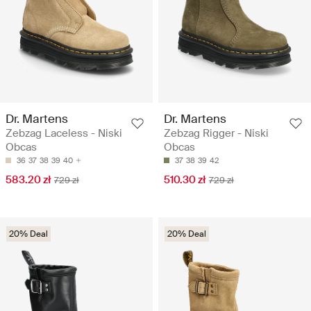
Dr. Martens
Dr. Martens
Zebzag Laceless - Niski
Zebzag Rigger - Niski
Obcas
Obcas
36
37
38
39
40
37
38
39
42
583.20 zł
510.30 zł
729 zł
729 zł
20% Deal
20% Deal