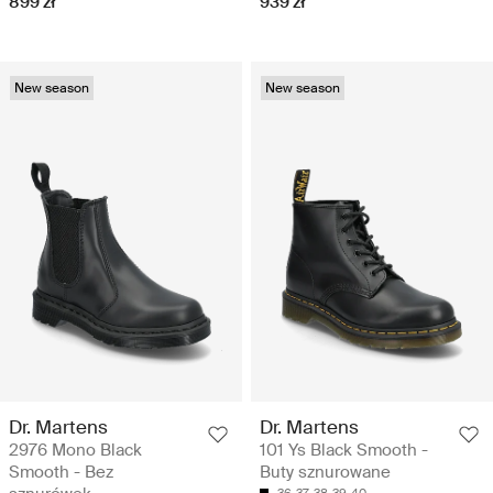
899 zł
939 zł
New season
New season
Dr. Martens
Dr. Martens
2976 Mono Black
101 Ys Black Smooth -
Smooth - Bez
Buty sznurowane
36
37
38
39
40