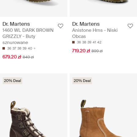
Dr. Martens
Dr. Martens
1460 WL DARK BROWN
Anistone Hrns - Niski
GRIZZLY - Buty
Obcas
sznurowane
36
38
39
41
42
36
37
38
39
40
719.20 zł
899 zł
679.20 zł
849 zł
20% Deal
20% Deal