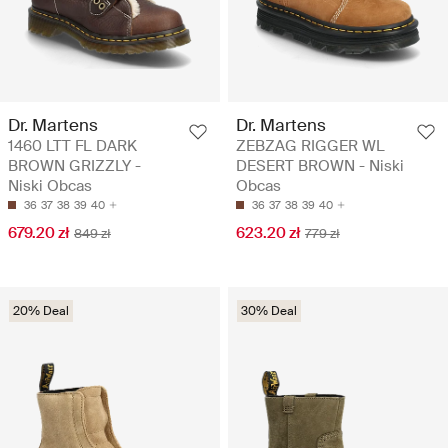
Dr. Martens
Dr. Martens
1460 LTT FL DARK
ZEBZAG RIGGER WL
BROWN GRIZZLY -
DESERT BROWN - Niski
Niski Obcas
Obcas
36
37
38
39
40
36
37
38
39
40
679.20 zł
623.20 zł
849 zł
779 zł
20% Deal
30% Deal