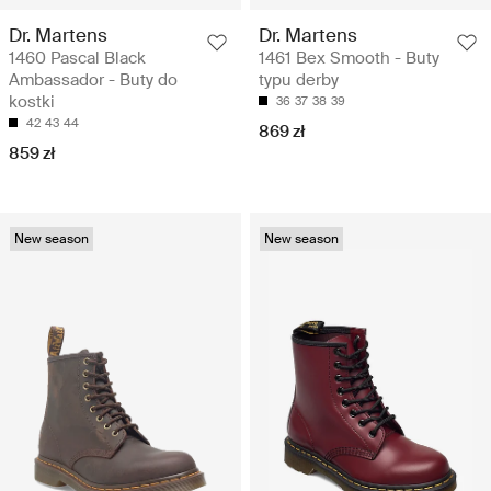
Dr. Martens
Dr. Martens
1460 Pascal Black
1461 Bex Smooth - Buty
Ambassador - Buty do
typu derby
kostki
36
37
38
39
42
43
44
869 zł
859 zł
New season
New season