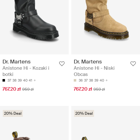
Dr. Martens
Dr. Martens
Anistone Hi - Kozaki i
Anistone Hi - Niski
botki
Obcas
37
38
39
40
41
36
37
38
39
40
767.20 zł
767.20 zł
959 zł
959 zł
20% Deal
20% Deal