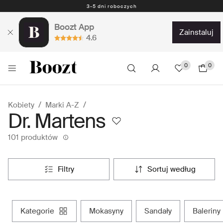
Darmowe zwroty - 30 dni Darmowe zwroty z przedpłaconą etykietą
Boozt App
zainstaluj
4.6
0
0
Kobiety
Marki A-Z
Dr. Martens
101 produktów
filtry
sortuj według
kategorie
mokasyny
sandały
baleriny