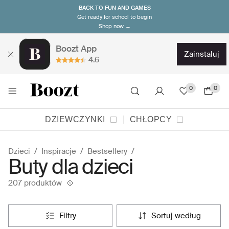
BACK TO FUN AND GAMES
Get ready for school to begin
Shop now →
Boozt App
zainstaluj
4.6
0
0
DZIEWCZYNKI
CHŁOPCY
Dzieci
Inspiracje
Bestsellery
Buty dla dzieci
207 produktów
filtry
sortuj według