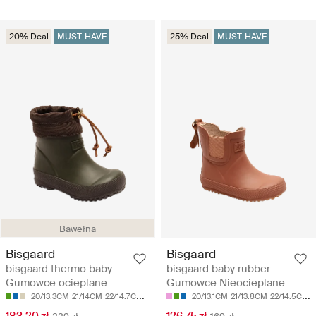
20% Deal
MUST-HAVE
25% Deal
MUST-HAVE
Bawełna
Bisgaard
Bisgaard
bisgaard thermo baby -
bisgaard baby rubber -
Gumowce ocieplane
Gumowce Nieocieplane
20/13.3CM
21/14CM
22/14.7CM
23/15.4CM
24/16CM
20/13.1CM
21/13.8CM
22/14.5CM
2
183.20 zł
126.75 zł