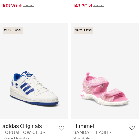
103.20 zł
143.20 zł
129 zł
179 zł
50% Deal
60% Deal
adidas Originals
Hummel
FORUM LOW CL J -
SANDAL FLASH -
Przed kostkę
Sandały