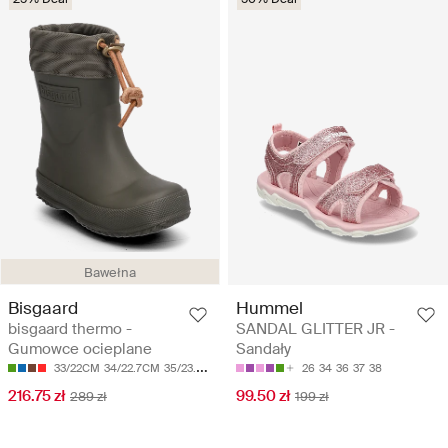
Bawełna
Bisgaard
Hummel
bisgaard thermo -
SANDAL GLITTER JR -
Gumowce ocieplane
Sandały
33/22CM
34/22.7CM
35/23.3CM
36/23.9CM
37/24.6CM
26
34
36
37
38
216.75 zł
99.50 zł
289 zł
199 zł