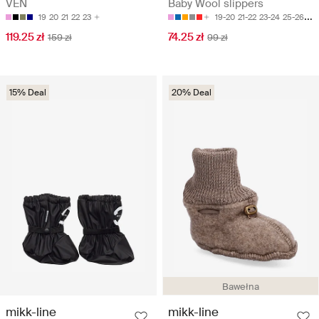
VEN
Baby Wool slippers
19
20
21
22
23
19-20
21-22
23-24
25-26
27-
119.25 zł
74.25 zł
159 zł
99 zł
15% Deal
20% Deal
Bawełna
mikk-line
mikk-line