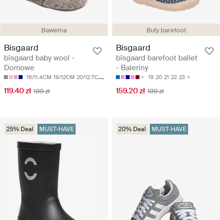
Bawełna
Buty barefoot
Bisgaard
Bisgaard
bisgaard baby wool -
bisgaard barefoot ballet
Domowe
- Baleriny
18/11.4CM
19/12CM
20/12.7CM
21/13.4CM
22/14CM
19
20
21
22
23
119.40 zł
159.20 zł
199 zł
199 zł
25% Deal
MUST-HAVE
20% Deal
MUST-HAVE