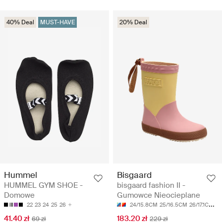
40% Deal
MUST-HAVE
20% Deal
Hummel
Bisgaard
HUMMEL GYM SHOE -
bisgaard fashion II -
Domowe
Gumowce Nieocieplane
22
23
24
25
26
24/15.8CM
25/16.5CM
26/17.1CM
27
41.40 zł
183.20 zł
69 zł
229 zł