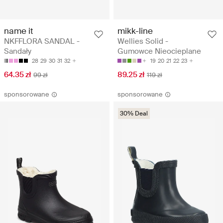
name it
mikk-line
NKFFLORA SANDAL -
Wellies Solid -
Sandały
Gumowce Nieocieplane
28
29
30
31
32
19
20
21
22
23
64.35 zł
89.25 zł
99 zł
119 zł
sponsorowane
sponsorowane
30% Deal