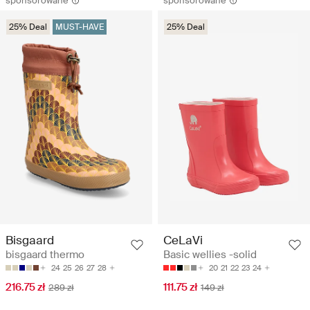
sponsorowane
sponsorowane
25% Deal
MUST-HAVE
25% Deal
Bisgaard
CeLaVi
bisgaard thermo
Basic wellies -solid
24
25
26
27
28
20
21
22
23
24
216.75 zł
111.75 zł
289 zł
149 zł