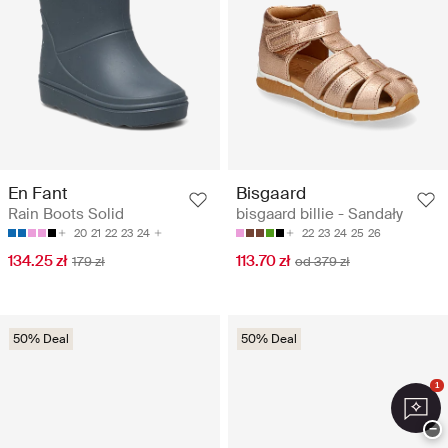
Bisgaard
En Fant
bisgaard billie - Sandały
Rain Boots Solid
22
23
24
25
26
20
21
22
23
24
113.70 zł
134.25 zł
od 379 zł
179 zł
50% Deal
50% Deal
1
−