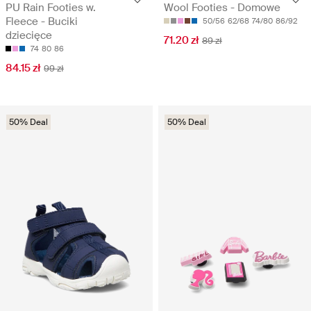
PU Rain Footies w.
Wool Footies - Domowe
Fleece - Buciki
50/56
62/68
74/80
86/92
dziecięce
71.20 zł
89 zł
74
80
86
84.15 zł
99 zł
50% Deal
50% Deal