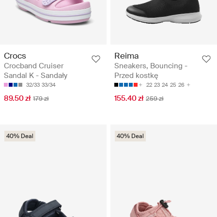
Crocs
Reima
Crocband Cruiser
Sneakers, Bouncing -
Sandal K - Sandały
Przed kostkę
32/33
33/34
22
23
24
25
26
89.50 zł
155.40 zł
179 zł
259 zł
40% Deal
40% Deal