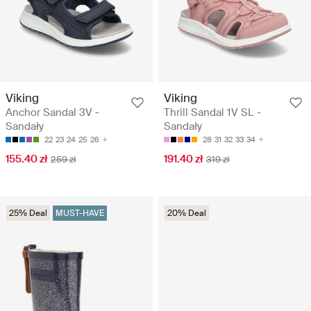
Viking
Viking
Anchor Sandal 3V -
Thrill Sandal 1V SL -
Sandały
Sandały
22
23
24
25
26
28
31
32
33
34
155.40 zł
191.40 zł
259 zł
319 zł
25% Deal
MUST-HAVE
20% Deal