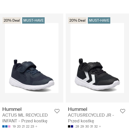
20% Deal
MUST-HAVE
20% Deal
MUST-HAVE
Hummel
Hummel
ACTUS ML RECYCLED
ACTUSRECYCLED JR -
INFANT - Przed kostkę
Przed kostkę
19
20
21
22
23
28
29
30
31
32