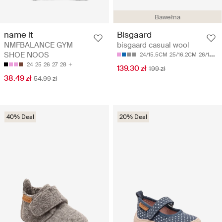
Bawełna
name it
Bisgaard
NMFBALANCE GYM
bisgaard casual wool
SHOE NOOS
24/15.5CM
25/16.2CM
26/16.9CM
24
25
26
27
28
139.30 zł
199 zł
38.49 zł
54.99 zł
40% Deal
20% Deal