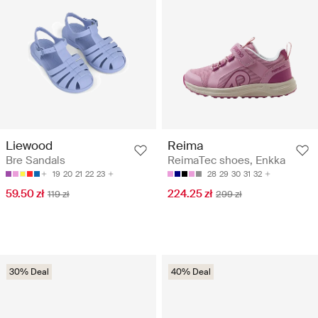
Liewood
Reima
Bre Sandals
ReimaTec shoes, Enkka
19
20
21
22
23
28
29
30
31
32
59.50 zł
224.25 zł
119 zł
299 zł
30% Deal
40% Deal