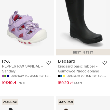
BEST IN TEST
PAX
Bisgaard
PEPPER PAX SANDAL -
bisgaard basic rubber -
Sandały
Gumowce Nieocieplane
20/12.6CM
22/13.9CM
23/14.6CM
24/15.2CM
20/13.3CM
25/15.9CM
21/14CM
22/14.7CM
23
107.40 zł
159.20 zł
179 zł
199 zł
25% Deal
30% Deal