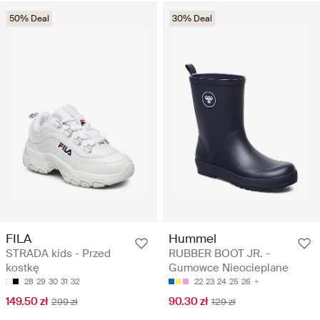
50% Deal
30% Deal
FILA
Hummel
STRADA kids - Przed
RUBBER BOOT JR. -
kostkę
Gumowce Nieocieplane
28
29
30
31
32
22
23
24
25
26
149.50 zł
90.30 zł
299 zł
129 zł