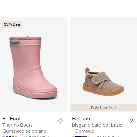
35% Deal
Buty barefoot
En Fant
Bisgaard
Thermo Boots -
bisgaard barefoot basic
Gumowce ocieplane
- Domowe
20
21
22
23
24
19
22
23
24
25