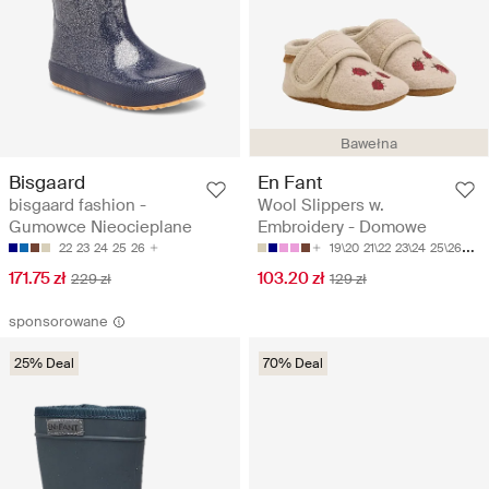
Bawełna
Bisgaard
En Fant
bisgaard fashion -
Wool Slippers w.
Gumowce Nieocieplane
Embroidery - Domowe
22
23
24
25
26
19\20
21\22
23\24
25\26
27\
171.75 zł
103.20 zł
229 zł
129 zł
sponsorowane
25% Deal
70% Deal