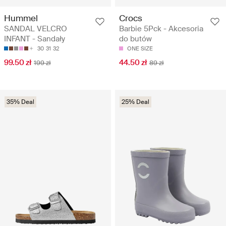
Hummel
Crocs
SANDAL VELCRO
Barbie 5Pck - Akcesoria
INFANT - Sandały
do butów
30
31
32
ONE SIZE
99.50 zł
44.50 zł
199 zł
89 zł
35% Deal
25% Deal