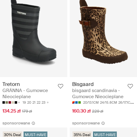
Tretorn
Bisgaard
GRÄNNA - Gumowce
bisgaard scandinavia -
Nieocieplane
Gumowce Nieocieplane
19
20
21
22
23
20/13.1CM
24/15.8CM
26/17.1CM
2
134.25 zł
160.30 zł
179 zł
229 zł
sponsorowane
sponsorowane
30% Deal
MUST-HAVE
35% Deal
MUST-HAVE