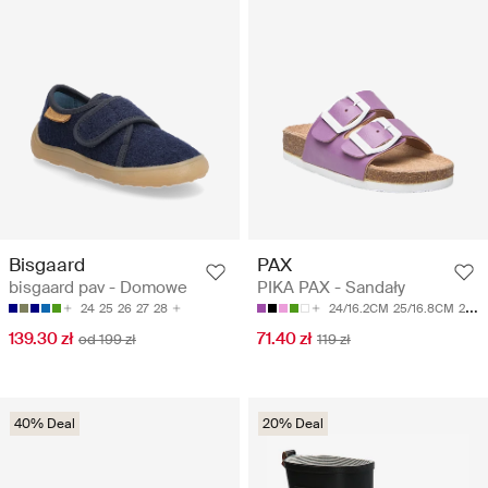
Bisgaard
PAX
bisgaard pav - Domowe
PIKA PAX - Sandały
24
25
26
27
28
24/16.2CM
25/16.8CM
26/17.45CM
139.30 zł
71.40 zł
od 199 zł
119 zł
40% Deal
20% Deal