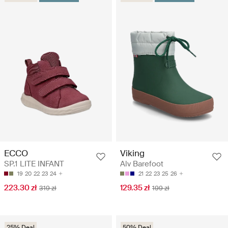
ECCO
Viking
SP.1 LITE INFANT
Alv Barefoot
19
20
22
23
24
21
22
23
25
26
223.30 zł
129.35 zł
319 zł
199 zł
25% Deal
50% Deal