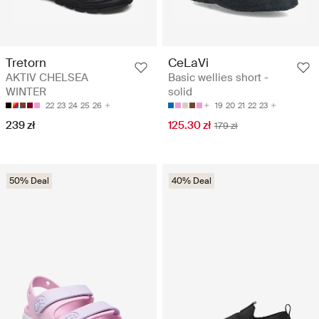
Tretorn
CeLaVi
AKTIV CHELSEA
Basic wellies short -
WINTER
solid
22
23
24
25
26
19
20
21
22
23
239 zł
125.30 zł
179 zł
50% Deal
40% Deal