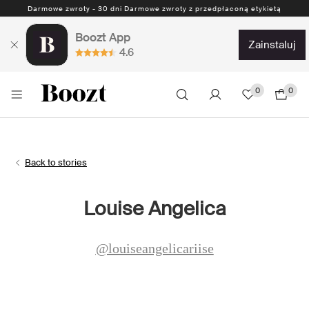
Darmowe zwroty - 30 dni Darmowe zwroty z przedpłaconą etykietą
Boozt App
zainstaluj
4.6
0
0
Back to stories
Louise Angelica
@louiseangelicariise