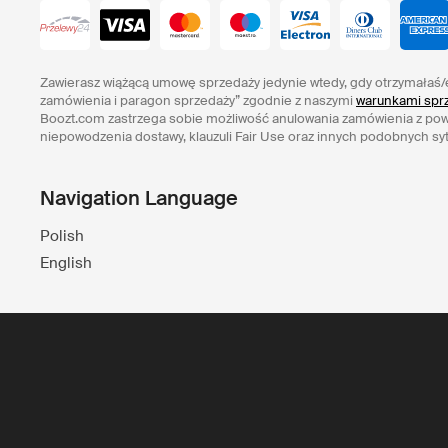
Zawierasz wiążącą umowę sprzedaży jedynie wtedy, gdy otrzymałaś/
zamówienia i paragon sprzedaży” zgodnie z naszymi
warunkami sprz
Boozt.com zastrzega sobie możliwość anulowania zamówienia z po
niepowodzenia dostawy, klauzuli Fair Use oraz innych podobnych syt
Navigation Language
Polish
English