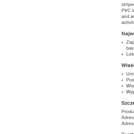
stripe
PVC i
and a
activi
Najw
Zap
ba
Lek
Właś
Uni
Pos
Wie
Wyp
Szcz
Produ
Adres
Adres