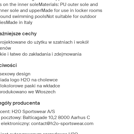
s on the inner soleMaterials: PU outer sole and
nner sole and upperMade for use in locker rooms
round swimming poolsNot suitable for outdoor
tiesMade in Italy
ażniejsze cechy
rojektowane do użytku w szatniach i wokół
senów
kie i łatwe do zakładania i zdejmowania
ciwości
sexowy design
iada logo H2O na cholewce
lokolorowe paski na wkładce
rodukowano we Włoszech
egóły producenta
cent: H2O Sportswear A/S
 pocztowy: Balticagade 10,2 8000 Aarhus C
 elektroniczny: contact@h2o-sportswear.com