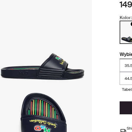
149
Kolor:
Wybie
35.
44.
tabe
Sh