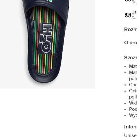
Da
Da
Da
Rozm
O pr
Szcz
Mat
Mat
pol
Cho
Oci
pol
Wkl
Pod
Wyp
Infor
Unise