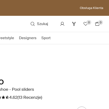
Obsługa Klienta
0
0
Szukaj
reetstyle
Designers
Sport
O
hoe - Pool sliders
4.62
(13 Recenzje)