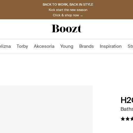
BACK TO WORK, BACK IN STYLE
Kick start the new season
Click & shop now →
elizna
Torby
Akcesoria
Young
Brands
Inspiration
St
H2
Baths