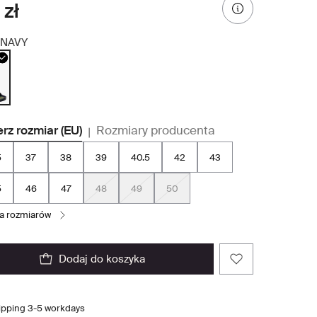
 zł
NAVY
rz rozmiar (EU)
Rozmiary producenta
|
5
37
38
39
40.5
42
43
5
46
47
48
49
50
la rozmiarów
dodaj do koszyka
ipping 3-5 workdays