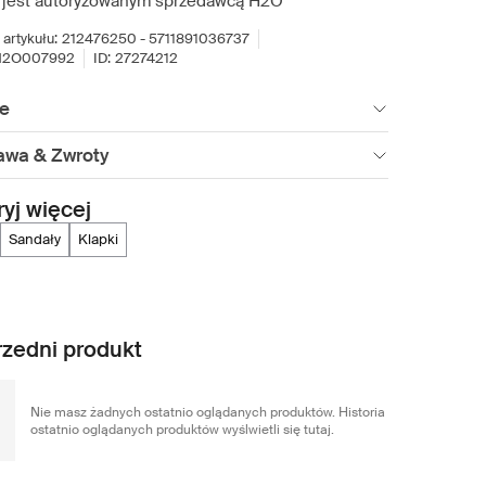
 jest autoryzowanym sprzedawcą H2O
artykułu:
212476250 - 5711891036737
H2O007992
ID:
27274212
ie
awa & Zwroty
yj więcej
sandały
klapki
zedni produkt
Nie masz żadnych ostatnio oglądanych produktów. Historia
ostatnio oglądanych produktów wyślwietli się tutaj.