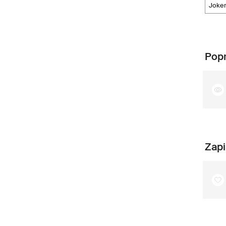
joke
Popr
Zapi