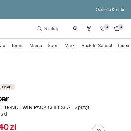
Obsługa Klienta
0
0
Szukaj
wlę
Teens
Mama
Sport
Marki
Back to School
Inspir
 Deal
ker
T BAND TWIN PACK CHELSEA - Sprzęt
rski
40 zł