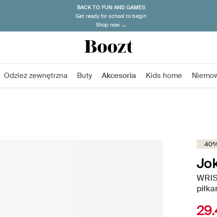
BACK TO FUN AND GAMES
Get ready for school to begin
Shop now →
Odzież zewnętrzna
Buty
Akcesoria
Kids home
Niemo
40%
Jo
WRIS
piłka
29.