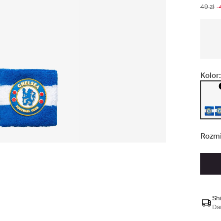
49 zł
-
Kolor:
Rozmi
Sh
Da