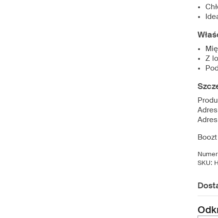
Chł
Ide
Właś
Mię
Z l
Pod
Szcz
Produ
Adres
Adres
Boozt
Numer 
SKU:
Dost
Odkr