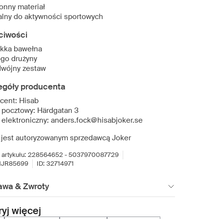
onny materiał
alny do aktywności sportowych
ciwości
kka bawełna
ogo drużyny
wójny zestaw
egóły producenta
cent: Hisab
 pocztowy: Härdgatan 3
 elektroniczny: anders.fock@hisabjoker.se
 jest autoryzowanym sprzedawcą Joker
artykułu:
228564652 - 5037970087729
HJR85699
ID:
32714971
awa & Zwroty
yj więcej