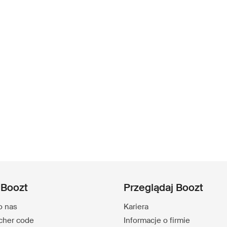
 Boozt
Przeglądaj Boozt
o nas
Kariera
ucher code
Informacje o firmie