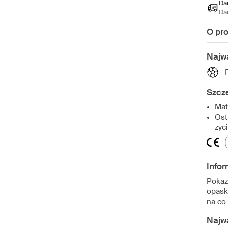
Da
Da
O pr
Najw
Szcz
Mat
Ost
życ
Infor
Pokaż
opask
na co
Najw