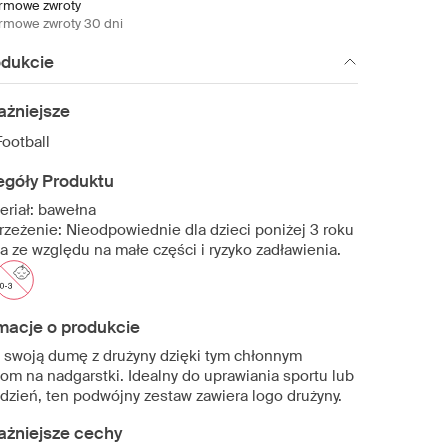
rmowe zwroty
rmowe zwroty 30 dni
odukcie
ażniejsze
Football
egóły Produktu
eriał: bawełna
rzeżenie: Nieodpowiednie dla dzieci poniżej 3 roku
ia ze względu na małe części i ryzyko zadławienia.
macje o produkcie
 swoją dumę z drużyny dzięki tym chłonnym
om na nadgarstki. Idealny do uprawiania sportu lub
 dzień, ten podwójny zestaw zawiera logo drużyny.
ażniejsze cechy