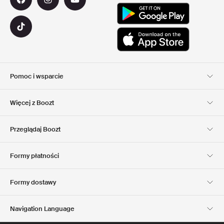
Pomoc i wsparcie
Obsługa Klienta
Dostawa
Więcej z Boozt
Zwroty
Płatność
Informacje o nas
Official voucher code
Przeglądaj Boozt
Nasze apps
Club Boozt
Kariera
Informacje o firmie
Formy płatności
Investor relations
Odpowiedzialność
Prasa & Nagrody
Boozt Outlet
Formy dostawy
Navigation Language