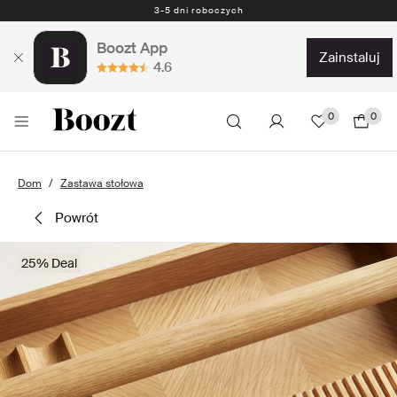
3-5 dni roboczych
Boozt App
zainstaluj
4.6
0
0
Dom
Zastawa stołowa
powrót
25% Deal