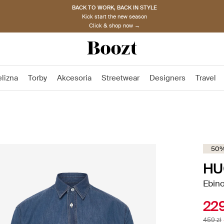
BACK TO WORK, BACK IN STYLE
Kick start the new season
Click & shop now →
elizna
Torby
Akcesoria
Streetwear
Designers
Travel
50%
HU
Ebino
229
459 zł