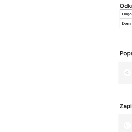
Odkr
hugo
den
Popr
Zapi