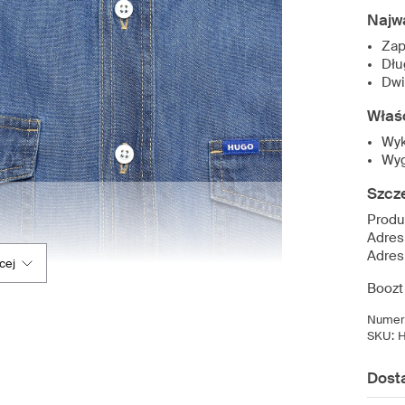
Najw
Zap
Dłu
Dwi
Właś
Wyk
Wy
Szcz
Prod
Adres
Adres
cej
Boozt
Numer 
SKU:
Dost