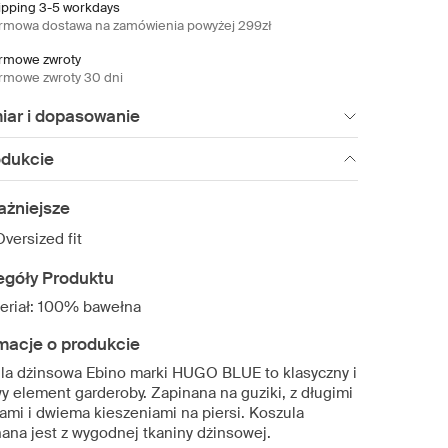
ipping 3-5 workdays
rmowa dostawa na zamówienia powyżej 299zł
rmowe zwroty
rmowe zwroty 30 dni
iar i dopasowanie
odukcie
ażniejsze
Oversized fit
egóły Produktu
eriał: 100% bawełna
macje o produkcie
la dżinsowa Ebino marki HUGO BLUE to klasyczny i
wy element garderoby. Zapinana na guziki, z długimi
ami i dwiema kieszeniami na piersi. Koszula
ana jest z wygodnej tkaniny dżinsowej.