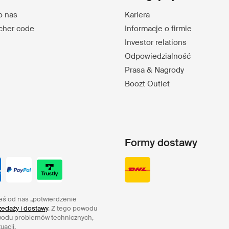
o nas
Kariera
ucher code
Informacje o firmie
Investor relations
Odpowiedzialność
Prasa & Nagrody
Boozt Outlet
Formy dostawy
eś od nas „potwierdzenie
edaży i dostawy
. Z tego powodu
wodu problemów technicznych,
uacji.