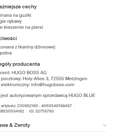
ażniejsze cechy
inana na guziki
gie rękawy
e kieszenie na piersi
ciwości
onana z tkaniny dżinsowej
godna
egóły producenta
ucent: HUGO BOSS AG
 pocztowy: Holy-Allee 3, 72555 Metzingen
 elektroniczny: info@hugoboss.com
 jest autoryzowanym sprzedawcą HUGO BLUE
artykułu:
230952165 - 4063549748457
HBE50534162
ID:
32755793
awa & Zwroty