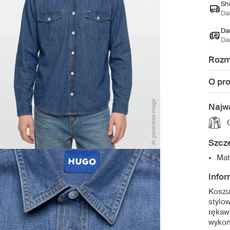
Sh
Da
Da
Da
Rozm
O pr
Najw
Szcz
Mat
Infor
Koszu
stylo
rękaw
wykon