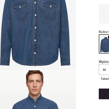
Kolor:
Wybie
M
tabe