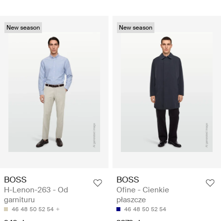
New season
New season
BOSS
BOSS
H-Lenon-263 - Od
Ofine - Cienkie
garnituru
płaszcze
46
48
50
52
54
46
48
50
52
54