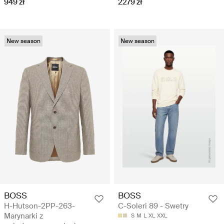
949 zł
2279 zł
New season
New season
BOSS
BOSS
H-Hutson-2PP-263-
C-Soleri 89 - Swetry
Marynarki z
S
M
L
XL
XXL