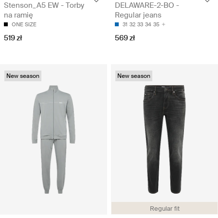
Stenson_A5 EW - Torby
DELAWARE-2-BO -
na ramię
Regular jeans
ONE SIZE
31
32
33
34
35
519 zł
569 zł
New season
New season
Regular fit