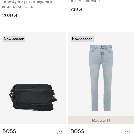
pojedynczym zapięciem
S
M
L
XL
XXL
46
48
50
52
54
739 zł
2079 zł
New season
New season
Regular fit
BOSS
BOSS