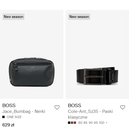
New season
New season
BOSS
BOSS
Jace_Bumbag - Nerki
Cole-Ant_Sz35 - Paski
klasyczne
ONE SIZE
80
85
90
95
100
629 zł