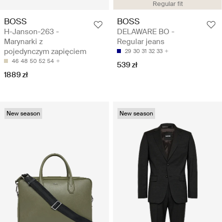
Regular fit
BOSS
BOSS
H-Janson-263 -
DELAWARE BO -
Marynarki z
Regular jeans
pojedynczym zapięciem
29
30
31
32
33
46
48
50
52
54
539 zł
1889 zł
New season
New season