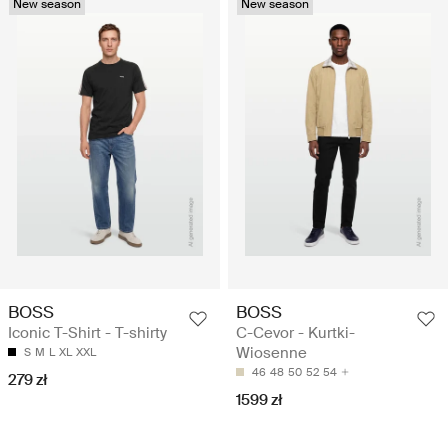
New season
New season
BOSS
BOSS
Iconic T-Shirt - T-shirty
C-Cevor - Kurtki-
Wiosenne
S
M
L
XL
XXL
46
48
50
52
54
279 zł
1599 zł