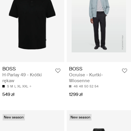
BOSS
BOSS
H-Parlay 49 - Krótki
Ocruise - Kurtki-
rękaw
Wiosenne
S
M
L
XL
XXL
46
48
50
52
54
549 zł
1299 zł
New season
New season