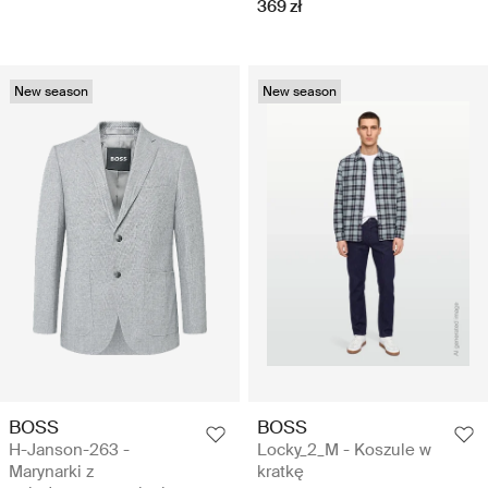
369 zł
New season
New season
BOSS
BOSS
H-Janson-263 -
Locky_2_M - Koszule w
Marynarki z
kratkę