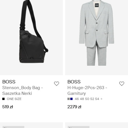
BOSS
BOSS
Stenson_Body Bag -
H-Huge-2Pcs-263 -
Saszetka Nerki
Garnitury
ONE SIZE
46
48
50
52
54
519 zł
2279 zł