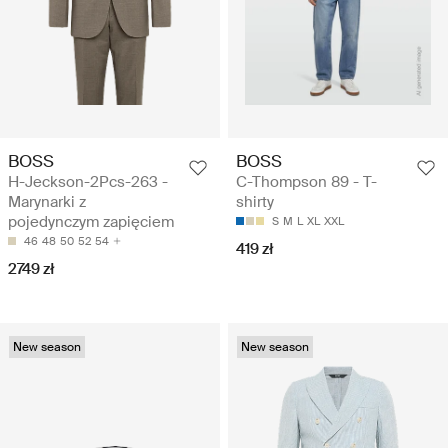
BOSS
BOSS
H-Jeckson-2Pcs-263 -
C-Thompson 89 - T-
Marynarki z
shirty
pojedynczym zapięciem
S
M
L
XL
XXL
46
48
50
52
54
419 zł
2749 zł
New season
New season