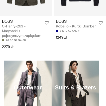
BOSS
BOSS
C-Hanry-263 -
Kobello - Kurtki Bomber
Marynarki z
S
M
L
XL
XXL
pojedynczym zapięciem
1249 zł
46
50
52
54
58
2279 zł
Outerwear
Suits & Blazers