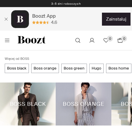
Darmowe zwroty - 30 dni Darmowe zwroty z przedpłaconą etykietą
Boozt App
zainstaluj
4.6
0
0
Więcej od BOSS
boss black
boss orange
boss green
hugo
boss home
BOSS BLACK
BOSS ORANGE
BOS