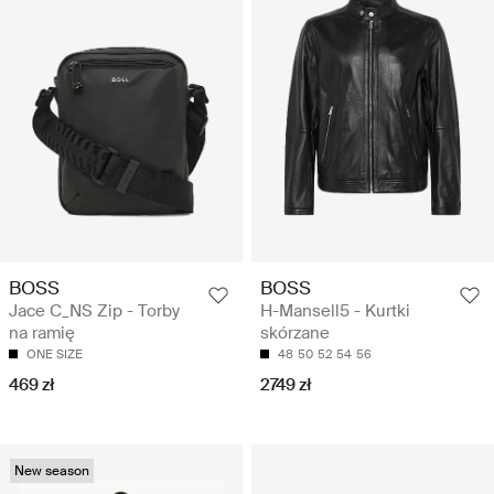
BOSS
BOSS
Jace C_NS Zip - Torby
H-Mansell5 - Kurtki
na ramię
skórzane
ONE SIZE
48
50
52
54
56
469 zł
2749 zł
New season