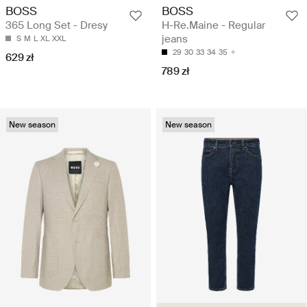
BOSS
BOSS
365 Long Set - Dresy
H-Re.Maine - Regular
jeans
S
M
L
XL
XXL
29
30
33
34
35
629 zł
789 zł
New season
New season