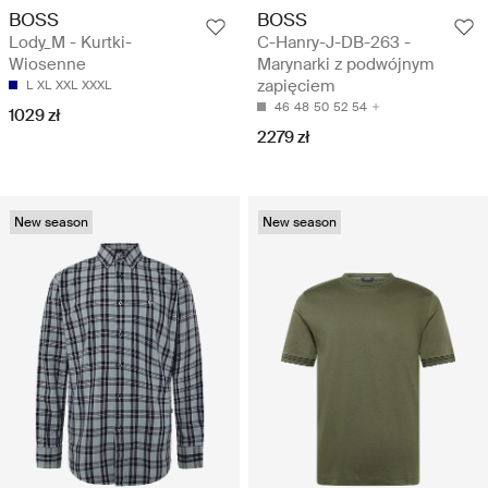
BOSS
BOSS
Lody_M - Kurtki-
C-Hanry-J-DB-263 -
Wiosenne
Marynarki z podwójnym
zapięciem
L
XL
XXL
XXXL
46
48
50
52
54
1029 zł
2279 zł
New season
New season