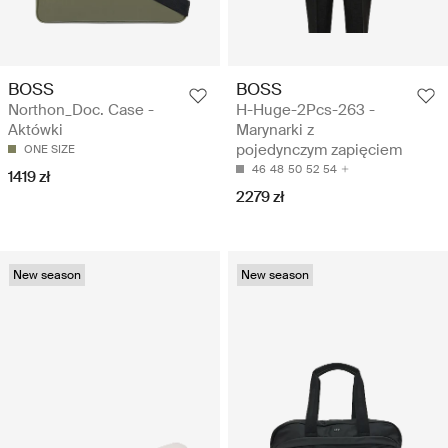
BOSS
BOSS
Northon_Doc. Case -
H-Huge-2Pcs-263 -
Aktówki
Marynarki z
pojedynczym zapięciem
ONE SIZE
46
48
50
52
54
1419 zł
2279 zł
New season
New season