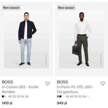
New season
New season
BOSS
BOSS
H-Coiner-263 - Kurtki
H-Perin-PL-DTL-263 -
Bomber
Od garnituru
48
50
52
54
56
46
48
50
52
54
1419 zł
949 zł