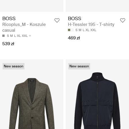
BOSS
BOSS
Ricoplus_M - Koszule
H-Tessler 195 - T-shirty
casual
S
M
L
XL
XXL
S
M
L
XL
XXL
469 zł
539 zł
New season
New season