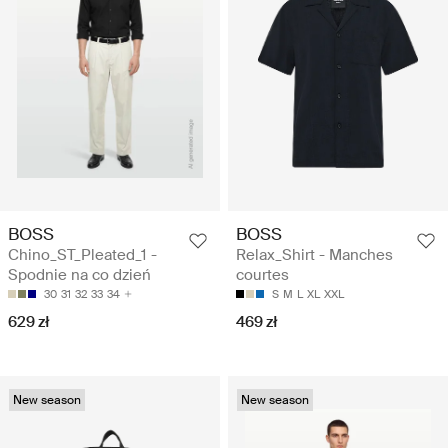
BOSS
BOSS
Chino_ST_Pleated_1 -
Relax_Shirt - Manches
Spodnie na co dzień
courtes
30
31
32
33
34
S
M
L
XL
XXL
629 zł
469 zł
New season
New season