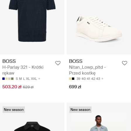
BOSS
BOSS
H-Parlay 321 - Krótki
Nitan_Lowp_pltd -
rękaw
Przed kostkę
S
M
L
XL
XXL
39
40
41
42
43
503.20 zł
699 zł
629 zł
New season
New season