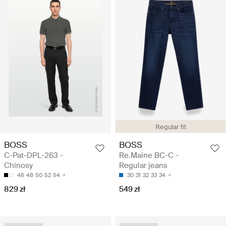
Regular fit
BOSS
BOSS
C-Pat-DPL-263 -
Re.Maine BC-C -
Chinosy
Regular jeans
46
48
50
52
54
30
31
32
33
34
829 zł
549 zł