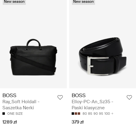
New season
New season
BOSS
BOSS
Ray_Soft Holdall -
Elloy-PC-An_Sz35 -
Saszetka Nerki
Paski klasyczne
ONE SIZE
80
85
90
95
100
1289 zł
379 zł