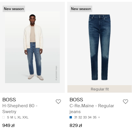
New season
New season
Regular fit
BOSS
BOSS
H-Shepherd 80 -
C-Re.Maine - Regular
Swetry
jeans
S
M
L
XL
XXL
31
32
33
34
35
949 zł
829 zł