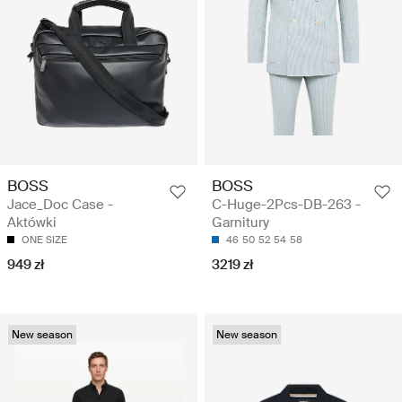
BOSS
BOSS
Jace_Doc Case -
C-Huge-2Pcs-DB-263 -
Aktówki
Garnitury
ONE SIZE
46
50
52
54
58
949 zł
3219 zł
New season
New season