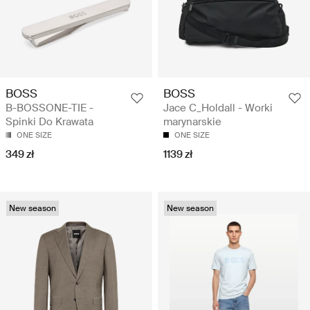
BOSS
BOSS
B-BOSSONE-TIE -
Jace C_Holdall - Worki
Spinki Do Krawata
marynarskie
ONE SIZE
ONE SIZE
349 zł
1139 zł
New season
New season