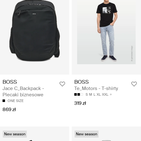
BOSS
BOSS
Jace C_Backpack -
Te_Motors - T-shirty
Plecaki biznesowe
S
M
L
XL
XXL
ONE SIZE
319 zł
869 zł
New season
New season