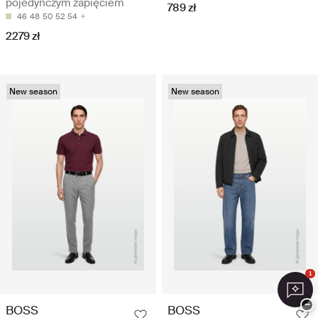
pojedynczym zapięciem
789 zł
46
48
50
52
54
2279 zł
New season
New season
1
−
BOSS
BOSS