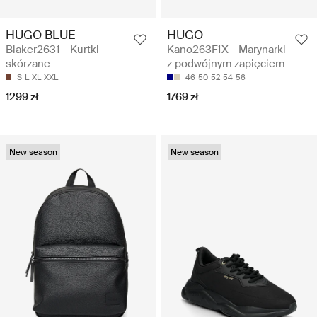
HUGO BLUE
HUGO
Blaker2631 - Kurtki
Kano263F1X - Marynarki
skórzane
z podwójnym zapięciem
S
L
XL
XXL
46
50
52
54
56
1299 zł
1769 zł
New season
New season