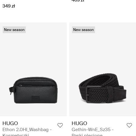
469 zł
349 zł
New season
New season
HUGO
HUGO
Ethon 2.0HI_Washbag -
Gethin-WnE_Sz35 -
Kosmetyczki
Paski plecione