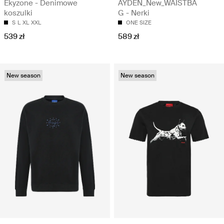
Ekyzone - Denimowe
AYDEN_New_WAISTBA
koszulki
G - Nerki
S
L
XL
XXL
ONE SIZE
539 zł
589 zł
New season
New season