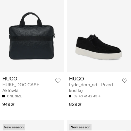
HUGO
HUGO
HUKE_DOC CASE -
Lyde_derb_sd - Przed
Aktówki
kostkę
ONE SIZE
39
40
41
42
43
949 zł
829 zł
New season
New season