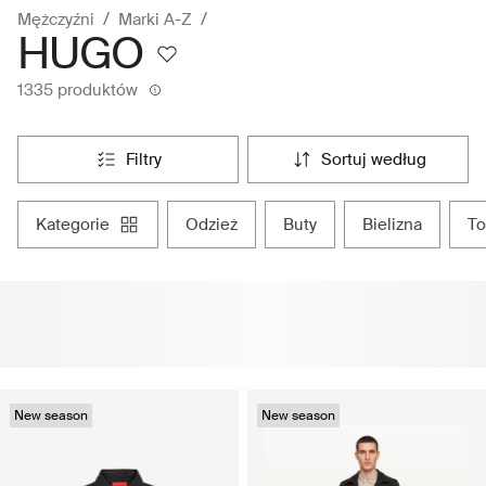
Mężczyźni
Marki A-Z
HUGO
1335 produktów
filtry
sortuj według
kategorie
odzież
buty
bielizna
t
New season
New season