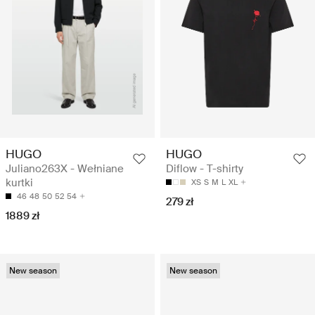
HUGO
HUGO
Juliano263X - Wełniane
Diflow - T-shirty
kurtki
XS
S
M
L
XL
46
48
50
52
54
279 zł
1889 zł
New season
New season