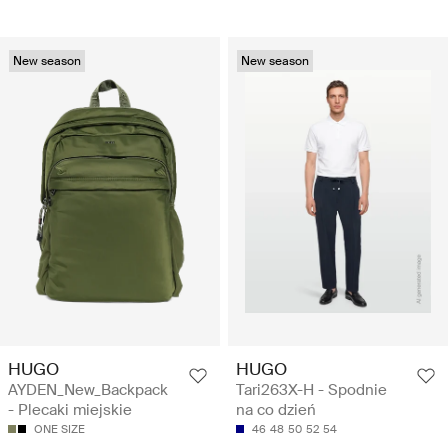
New season
New season
HUGO
HUGO
AYDEN_New_Backpack
Tari263X-H - Spodnie
- Plecaki miejskie
na co dzień
ONE SIZE
46
48
50
52
54