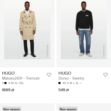
HUGO
HUGO
Maluks2631 - Trencze
Durec - Swetry
S
M
XL
XXL
XS
S
M
L
XL
1889 zł
549 zł
New season
New season