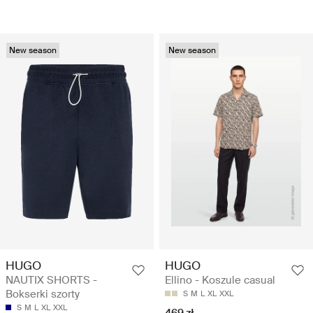
New season
New season
HUGO
HUGO
NAUTIX SHORTS -
Ellino - Koszule casual
Bokserki szorty
S
M
L
XL
XXL
S
M
L
XL
XXL