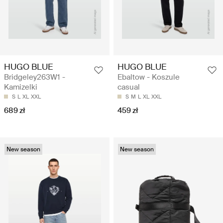
HUGO BLUE
HUGO BLUE
Bridgeley263W1 -
Ebaltow - Koszule
Kamizelki
casual
S
L
XL
XXL
S
M
L
XL
XXL
689 zł
459 zł
New season
New season