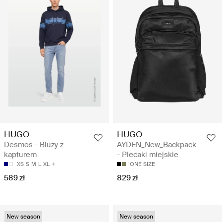
HUGO
HUGO
Desmos - Bluzy z
AYDEN_New_Backpack
kapturem
- Plecaki miejskie
XS
S
M
L
XL
ONE SIZE
589 zł
829 zł
New season
New season