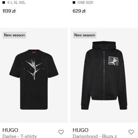
S
L
XL
XXL
ONE SIZE
1139 zł
629 zł
New season
New season
HUGO
HUGO
Darise - T-shirty
Darisohood - Bluzy z