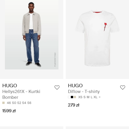
HUGO
HUGO
Hellys261X - Kurtki
Diflow - T-shirty
Bomber
XS
S
M
L
XL
46
50
52
54
56
279 zł
1599 zł