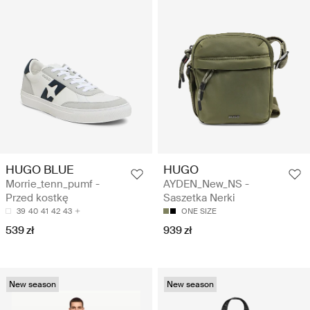
HUGO BLUE
HUGO
Morrie_tenn_pumf -
AYDEN_New_NS -
Przed kostkę
Saszetka Nerki
39
40
41
42
43
ONE SIZE
539 zł
939 zł
New season
New season