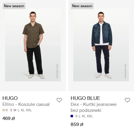
New season
New season
HUGO
HUGO BLUE
Ellino - Koszule casual
Dex - Kurtki jeansowe
bez podszewki
S
M
L
XL
XXL
S
L
XL
XXL
469 zł
859 zł