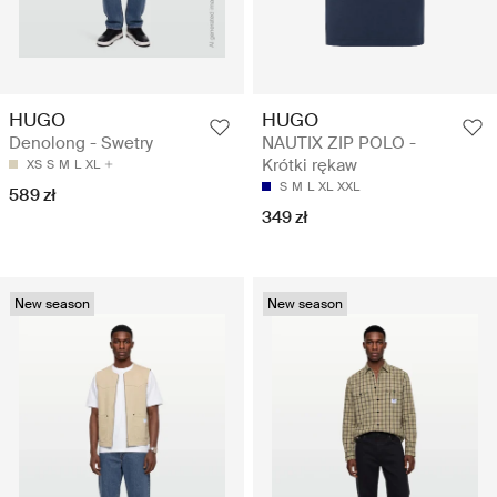
HUGO
HUGO
Denolong - Swetry
NAUTIX ZIP POLO -
Krótki rękaw
XS
S
M
L
XL
S
M
L
XL
XXL
589 zł
349 zł
New season
New season