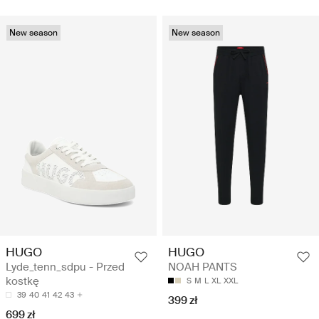
New season
New season
HUGO
HUGO
Lyde_tenn_sdpu - Przed
NOAH PANTS
kostkę
S
M
L
XL
XXL
39
40
41
42
43
399 zł
699 zł