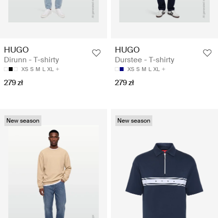
HUGO
HUGO
Dirunn - T-shirty
Durstee - T-shirty
XS
S
M
L
XL
XS
S
M
L
XL
279 zł
279 zł
New season
New season