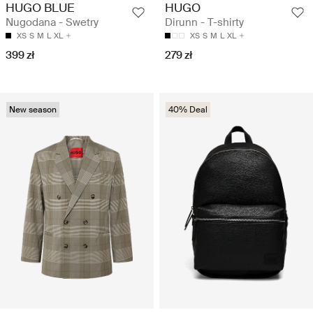
HUGO BLUE
HUGO
Nugodana - Swetry
Dirunn - T-shirty
XS
S
M
L
XL
XS
S
M
L
XL
399 zł
279 zł
New season
40% Deal