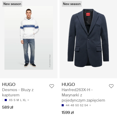
New season
New season
HUGO
HUGO
Desmos - Bluzy z
Hanfred263X-H -
kapturem
Marynarki z
pojedynczym zapięciem
XS
S
M
L
XL
44
48
50
52
54
589 zł
1599 zł