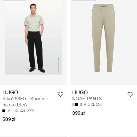
HUGO
HUGO
Riko263FD - Spodnie
NOAH PANTS
na co dzień
S
M
L
XL
XXL
M
L
XL
XXL
XXXL
399 zł
589 zł