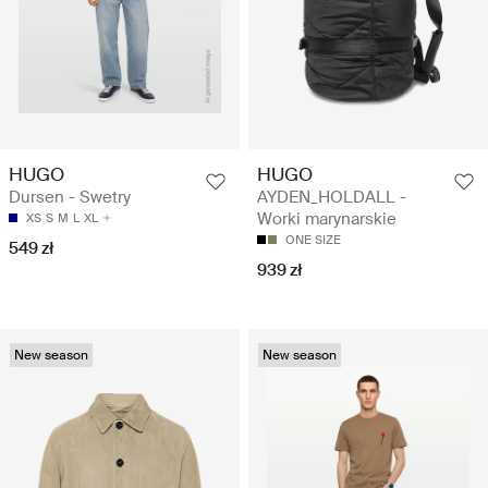
HUGO
HUGO
Dursen - Swetry
AYDEN_HOLDALL -
Worki marynarskie
XS
S
M
L
XL
ONE SIZE
549 zł
939 zł
New season
New season