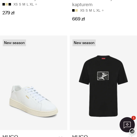
kapturem
XS
S
M
L
XL
XS
S
M
L
XL
279 zł
669 zł
New season
New season
1
−
HUGO
HUGO