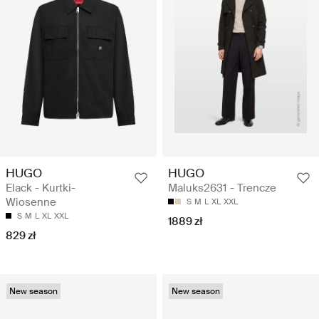
HUGO
HUGO
Elack - Kurtki-
Maluks2631 - Trencze
Wiosenne
S
M
L
XL
XXL
S
M
L
XL
XXL
1889 zł
829 zł
New season
New season