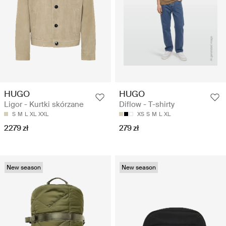
HUGO
HUGO
Ligor - Kurtki skórzane
Diflow - T-shirty
S
M
L
XL
XXL
XS
S
M
L
XL
2279 zł
279 zł
New season
New season