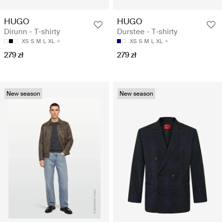
HUGO
HUGO
Dirunn - T-shirty
Durstee - T-shirty
XS
S
M
L
XL
XS
S
M
L
XL
279 zł
279 zł
New season
New season