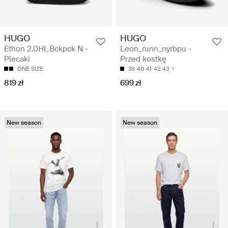
HUGO
HUGO
Ethon 2.0HI_Bckpck N -
Leon_runn_nyrbpu -
Plecaki
Przed kostkę
ONE SIZE
39
40
41
42
43
819 zł
699 zł
New season
New season