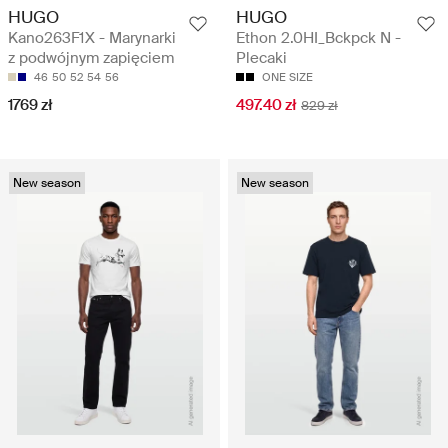
HUGO
HUGO
Kano263F1X - Marynarki
Ethon 2.0HI_Bckpck N -
z podwójnym zapięciem
Plecaki
46
50
52
54
56
ONE SIZE
1769 zł
497.40 zł
829 zł
New season
New season