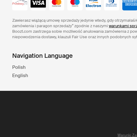
Zawierasz wiążącą umowę sprzedaży jedynie wtedy, gdy otrzymałaś/
zamówienia i paragon sprzedaży” zgodnie z naszymi
warunkami sprz
Boozt.com zastrzega sobie możliwość anulowania zamówienia z po
niepowodzenia dostawy, klauzuli Fair Use oraz innych podobnych syt
Navigation Language
Polish
English
Warunki Za