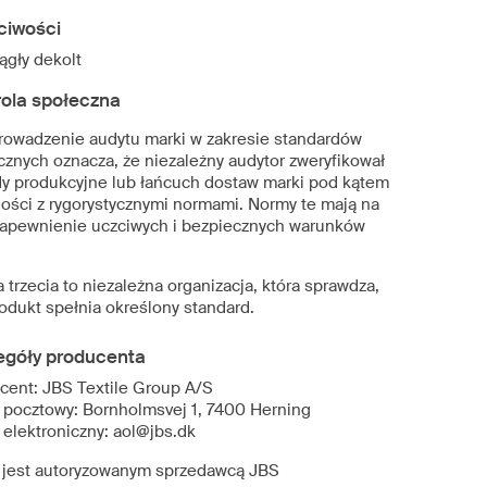
ciwości
ągły dekolt
rola społeczna
rowadzenie audytu marki w zakresie standardów
cznych oznacza, że niezależny audytor zweryfikował
dy produkcyjne lub łańcuch dostaw marki pod kątem
ości z rygorystycznymi normami. Normy te mają na
zapewnienie uczciwych i bezpiecznych warunków
.
 trzecia to niezależna organizacja, która sprawdza,
rodukt spełnia określony standard.
egóły producenta
cent: JBS Textile Group A/S
 pocztowy: Bornholmsvej 1, 7400 Herning
 elektroniczny: aol@jbs.dk
 jest autoryzowanym sprzedawcą JBS