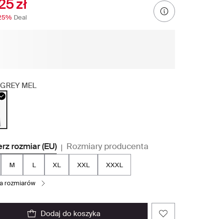
25 zł
25%
Deal
GREY MEL
rz rozmiar (EU)
Rozmiary producenta
|
M
L
XL
XXL
XXXL
la rozmiarów
dodaj do koszyka