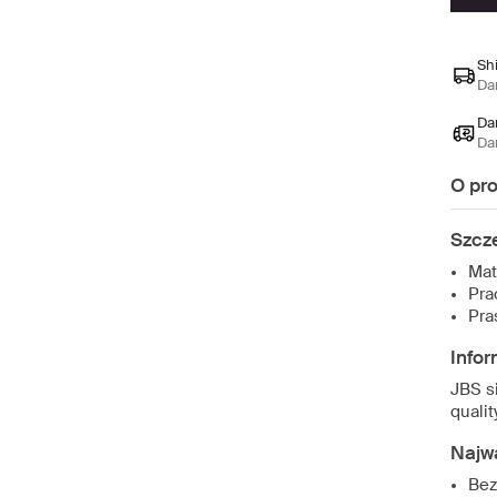
Sh
Da
Da
Da
O pr
Szcz
Mat
Pra
Pra
Infor
JBS si
quality
Najw
Bez