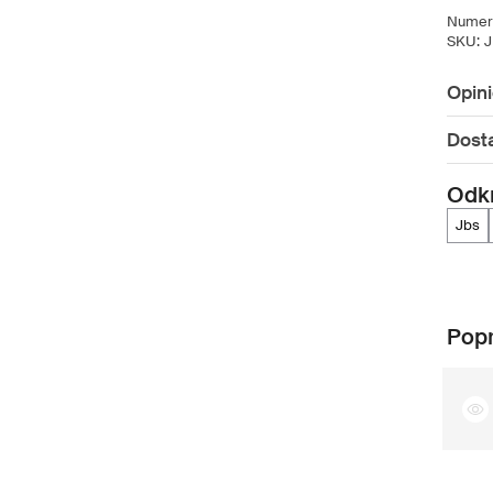
Numer 
SKU:
J
Opin
Dost
Odkr
jbs
Popr