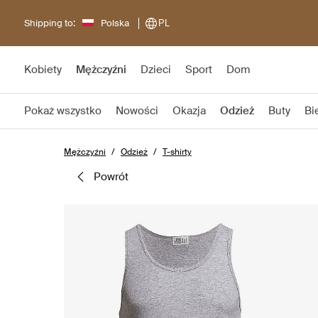
Shipping to:
Polska
PL
Kobiety
Mężczyźni
Dzieci
Sport
Dom
Pokaż wszystko
Nowości
Okazja
Odzież
Buty
Bi
Mężczyźni
Odzież
T-shirty
powrót