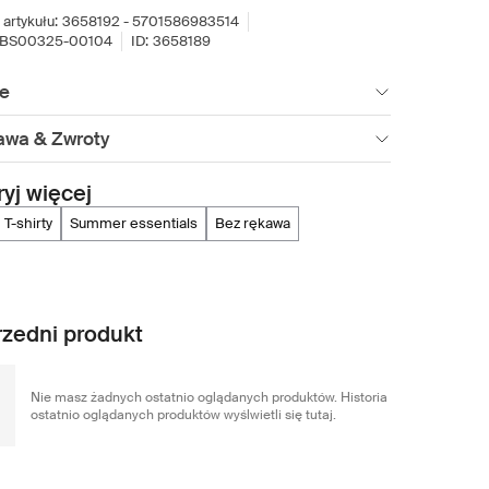
artykułu:
3658192 - 5701586983514
BS00325-00104
ID:
3658189
ie
awa & Zwroty
yj więcej
t-shirty
summer essentials
bez rękawa
zedni produkt
Nie masz żadnych ostatnio oglądanych produktów. Historia
ostatnio oglądanych produktów wyślwietli się tutaj.