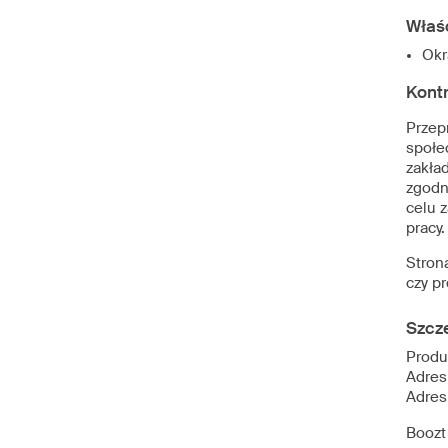
Właś
Okr
Kont
Przep
społe
zakła
zgodn
celu 
pracy
Strona
czy p
Szcz
Produ
Adres
Adres
Boozt