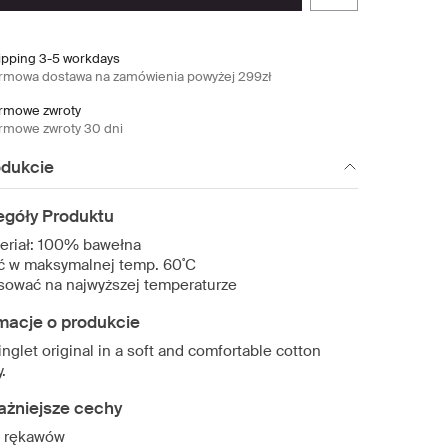
ipping 3-5 workdays
rmowa dostawa na zamówienia powyżej 299zł
rmowe zwroty
rmowe zwroty 30 dni
odukcie
egóły Produktu
eriał: 100% bawełna
ć w maksymalnej temp. 60˚C
sować na najwyższej temperaturze
macje o produkcie
nglet original in a soft and comfortable cotton
.
ażniejsze cechy
 rękawów