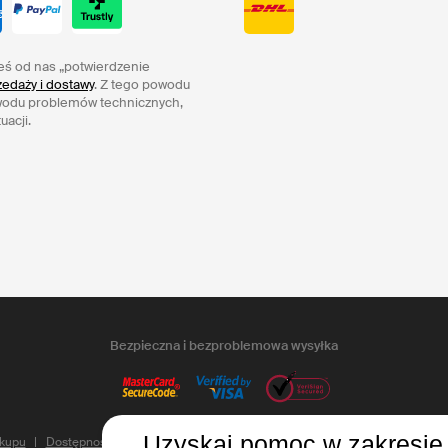
eś od nas „potwierdzenie
edaży i dostawy
. Z tego powodu
wodu problemów technicznych,
uacji.
Bezpieczna i bezproblemowa wysyłka
Uzyskaj pomoc w zakresie 
kupu
Dostępność
Prywatność i pliki cookie
Zaktualizuj ustawienia plikó