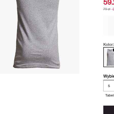
59.
79 zł
-
Kolor:
Wybie
S
tabe