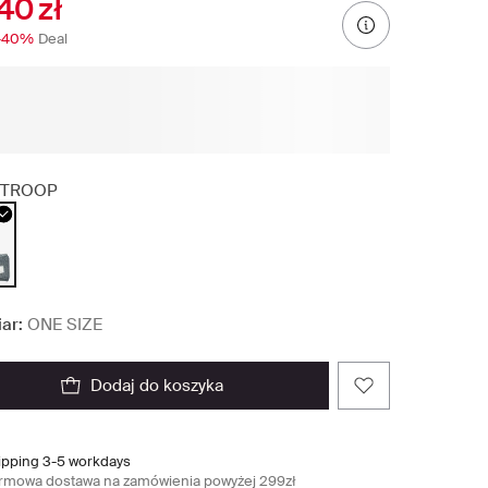
40 zł
-40%
Deal
TROOP
ar:
ONE SIZE
dodaj do koszyka
ipping 3-5 workdays
rmowa dostawa na zamówienia powyżej 299zł