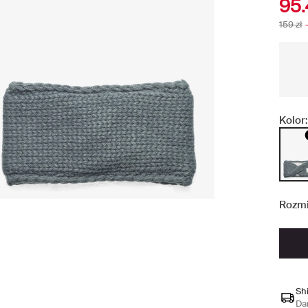
95.
159 zł
Kolor:
Rozmi
Sh
Da