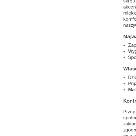
skręt
akcen
miękk
komfo
naszy
Najw
Zap
Wyg
Spo
Właś
Dzi
Prą
Mał
Kont
Przep
społe
zakła
zgodn