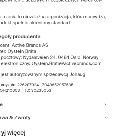
zapewnienie uczciwych i bezpiecznych warunków
.
 trzecia to niezależna organizacja, która sprawdza,
rodukt spełnia określony standard.
egóły producenta
cent: Active Brands AS
er: Öystein Bråta
 pocztowy: Nydalsveien 24, 0484 Oslo, Norway
 elektroniczny: Oystein.Brata@activebrands.com
 jest autoryzowanym sprzedawcą Johaug
artykułu:
226287924 - 7048652957535
JOH210603
ID:
30235053
ie
awa & Zwroty
yj więcej