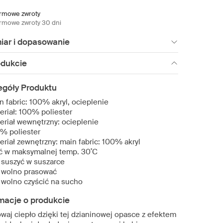
rmowe zwroty
rmowe zwroty 30 dni
iar i dopasowanie
odukcie
egóły Produktu
n fabric: 100% akryl, ocieplenie
eriał: 100% poliester
eriał wewnętrzny: ocieplenie
% poliester
eriał zewnętrzny: main fabric: 100% akryl
ć w maksymalnej temp. 30˚C
 suszyć w suszarce
 wolno prasować
 wolno czyścić na sucho
macje o produkcie
waj ciepło dzięki tej dzianinowej opasce z efektem