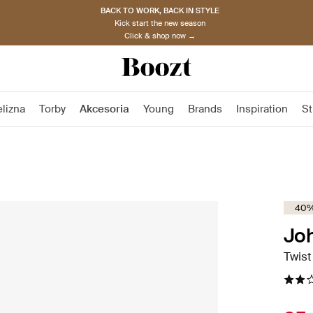
BACK TO WORK, BACK IN STYLE
Kick start the new season
Click & shop now →
elizna
Torby
Akcesoria
Young
Brands
Inspiration
St
40%
Jo
Twis