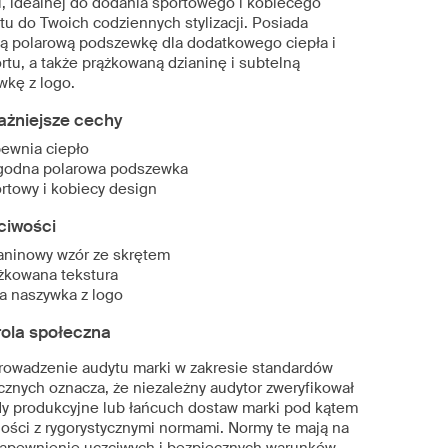
u, idealnej do dodania sportowego i kobiecego
tu do Twoich codziennych stylizacji. Posiada
ą polarową podszewkę dla dodatkowego ciepła i
rtu, a także prążkowaną dzianinę i subtelną
wkę z logo.
ażniejsze cechy
ewnia ciepło
odna polarowa podszewka
rtowy i kobiecy design
ciwości
aninowy wzór ze skrętem
żkowana tekstura
a naszywka z logo
rola społeczna
rowadzenie audytu marki w zakresie standardów
cznych oznacza, że niezależny audytor zweryfikował
dy produkcyjne lub łańcuch dostaw marki pod kątem
ości z rygorystycznymi normami. Normy te mają na