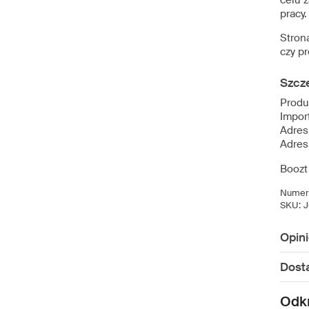
celu 
pracy
Strona
czy p
Szcz
Produ
Import
Adres
Adres
Boozt
Numer 
SKU:
Opin
Dost
Odkr