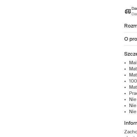
Da
Da
Rozm
O pr
Szcz
Mai
Mat
Mat
100
Mat
Pra
Nie
Nie
Nie
Infor
Zacho