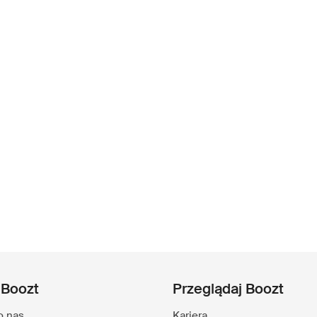
 Boozt
Przeglądaj Boozt
o nas
Kariera