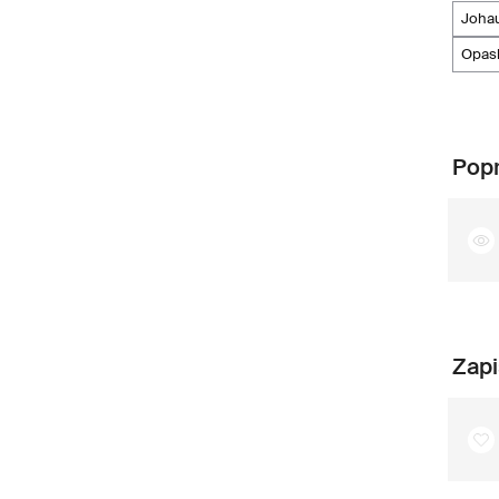
joha
opas
Popr
Zapi