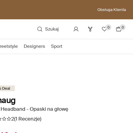
Obsługa Klienta
0
0
Szukaj
reetstyle
Designers
Sport
 Deal
haug
t Headband - Opaski na głowę
2
(1 Recenzje)