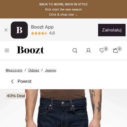
BACK TO WORK, BACK IN STYLE
Kick start the new season
Click & shop now →
Boozt App
zainstaluj
4.6
0
0
Mężczyźni
Odzież
Jeansy
powrót
40% Deal