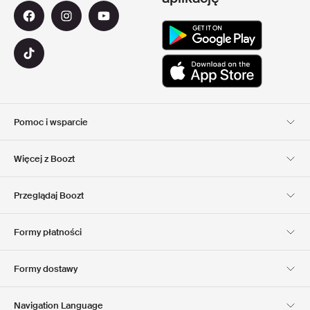
Pomoc i wsparcie
Obsługa Klienta
Dostawa
Więcej z Boozt
Zwroty
Płatność
Informacje o nas
Official voucher code
Przeglądaj Boozt
Nasze apps
Club Boozt
Kariera
Informacje o firmie
Formy płatności
Investor relations
Odpowiedzialność
Prasa & Nagrody
Boozt Outlet
Formy dostawy
Navigation Language