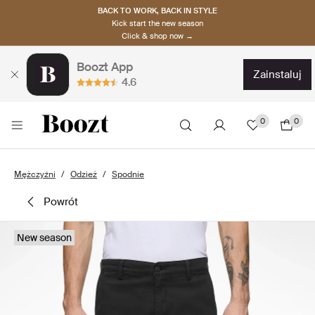
BACK TO WORK, BACK IN STYLE
Kick start the new season
Click & shop now →
Boozt App
zainstaluj
4.6
0
0
Mężczyźni
Odzież
Spodnie
powrót
New season