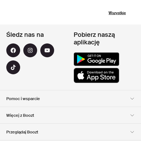
Wszystkie
Śledz nas na
Pobierz naszą
aplikację
Pomoc i wsparcie
Obsługa Klienta
Dostawa
Więcej z Boozt
Zwroty
Płatność
Informacje o nas
Official voucher code
Przeglądaj Boozt
Nasze apps
Club Boozt