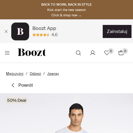
BACK TO WORK, BACK IN STYLE
Kick start the new season
Click & shop now →
Boozt App
zainstaluj
4.6
0
0
Mężczyźni
Odzież
Jeansy
powrót
50% Deal