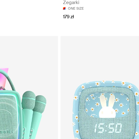
Zegarki
ONE SIZE
179 zł