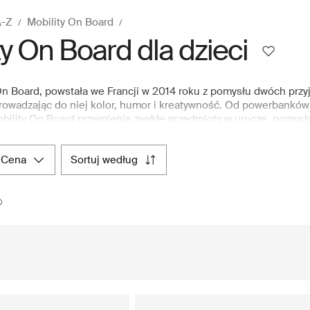
A-Z
Mobility On Board
ty On Board dla dzieci
On Board, powstała we Francji w 2014 roku z pomysłu dwóch przyj
rowadzając do niej kolor, humor i kreatywność. Od powerbanków
obility On Board przemienia zwykłe przedmioty w urocze, pomysł
oulogne-Billancourt, gdzie łączy się funkcjonalne wzornictwo z nu
ologię, lecz także przedmioty, które chce się eksponować. Wysok
cena
sortuj według
 tchnąć świeżą energię w codzienne urządzenia. Na Boozt.com d
d, które rozświetlą dzień całej rodziny – dzieci i dorosłych. Szy
ym etapie.