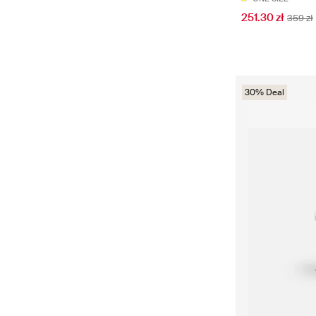
251.30 zł
359 zł
30% Deal