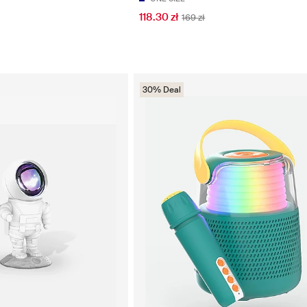
118.30 zł
169 zł
30% Deal