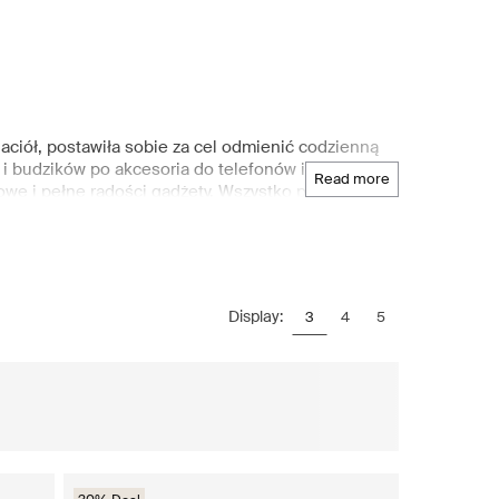
aciół, postawiła sobie za cel odmienić codzienną
 i budzików po akcesoria do telefonów i podróżne
read more
owe i pełne radości gadżety. Wszystko powstaje w
tą nostalgii. Mobility On Board tworzy nie tylko
iej jakości materiały i design na pierwszym miejscu
ostępna jest wyjątkowa kolekcja akcesoriów
bka dostawa i łatwe zwroty gwarantują wygodę
Display:
3
4
5