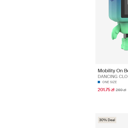
Mobility On 
DANCING CLOC
ONE SIZE
201.75 zł
269 zł
30% Deal