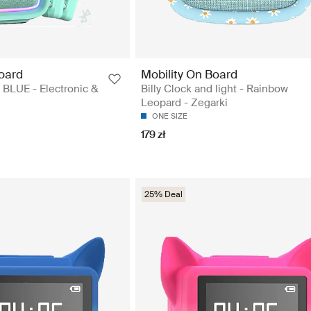
Board
Mobility On Board
BLUE - Electronic &
Billy Clock and light - Rainbow
Leopard - Zegarki
ONE SIZE
179 zł
25% Deal