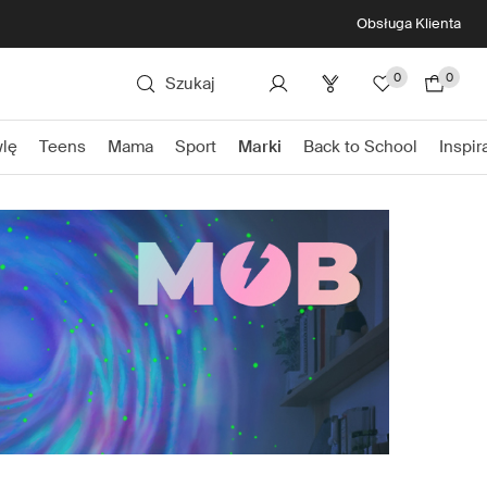
Obsługa Klienta
0
0
Szukaj
lę
Teens
Mama
Sport
Marki
Back to School
Inspir