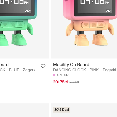
Board
Mobility On Board
K - BLUE - Zegarki
DANCING CLOCK - PINK - Zegarki
ONE SIZE
201.75 zł
269 zł
30% Deal