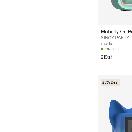
Mobility On 
SINGY PARTY - 
media
ONE SIZE
219 zł
25% Deal