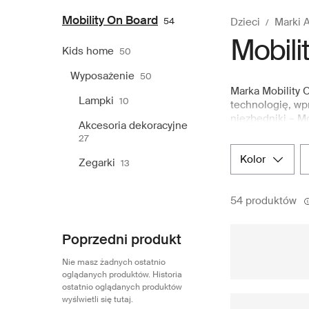
Mobility On Board
54
Dzieci
Marki 
Mobili
Kids home
50
Wyposażenie
50
Marka Mobility 
Lampki
10
technologię, wp
niezbędniki – M
Akcesoria dekoracyjne
studiu marki w B
27
działającą techn
kolor
pozwalają marce
Zegarki
13
Mobility On Boar
zakupów na każd
54 produktów
Poprzedni produkt
Nie masz żadnych ostatnio
oglądanych produktów. Historia
ostatnio oglądanych produktów
wyślwietli się tutaj.