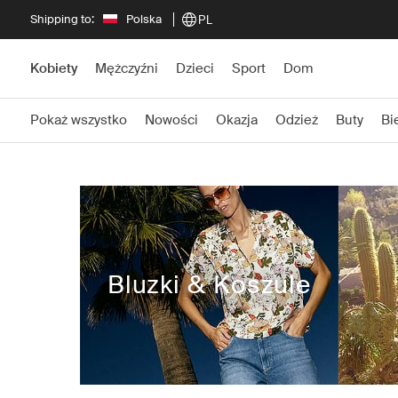
Shipping to:
Polska
PL
Kobiety
Mężczyźni
Dzieci
Sport
Dom
Pokaż wszystko
Nowości
Okazja
Odzież
Buty
Bi
Bluzki & Koszule