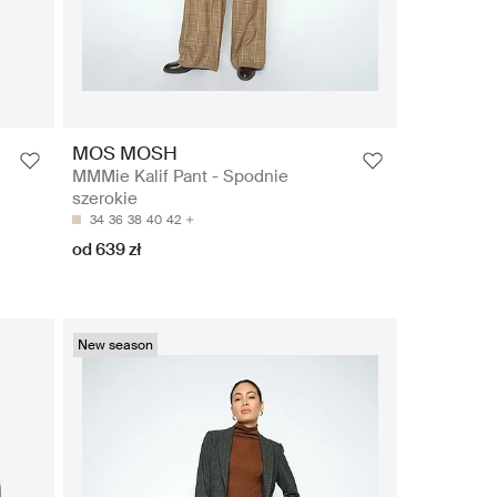
MOS MOSH
MMMie Kalif Pant - Spodnie
szerokie
34
36
38
40
42
od 639 zł
New season