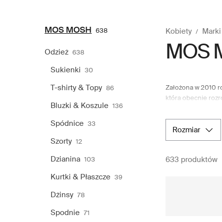
MOS MOSH
638
Kobiety
Marki
MOS 
Odzież
638
Sukienki
30
T-shirty & Topy
Założona w 2010 r
86
która obecnie rozr
Bluzki & Koszule
136
szeroką gamą prod
MOS MOSH, od niez
Spódnice
33
który oferuje wys
rozmiar
bezproblemowe za
Szorty
12
Dzianina
633 produktów
103
Kurtki & Płaszcze
39
Dżinsy
78
Spodnie
71