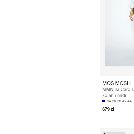
MOS MOSH
MMNilla Caro D
kolan i midi
34
36
38
42
44
679 zł