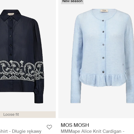
New season
Loose fit
MOS MOSH
hirt - Długie rękawy
MMMape Alice Knit Cardigan -