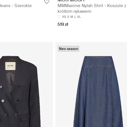
eans - Szerokie
MMMaxime Nylah Shirt - Koszule z
krótkim rękawem
XS
S
M
L
XL
519 zł
New season