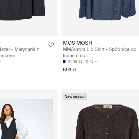
MOS MOSH
azer - Marynarki z
MMAurora Lio Skirt - Spódnice do
pięciem
kolan i midi
34
36
38
40
42
599 zł
New season