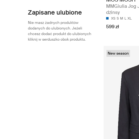
MMGiulia Jog J
Zapisane ulubione
dżinsy
XS
S
M
L
XL
Nie masz żadnych produktów
599 zł
dodanych do ulubionych. Jeżeli
chcesz dodać produkt do ulubionych
kliknij w serduszko obok produktu.
New season