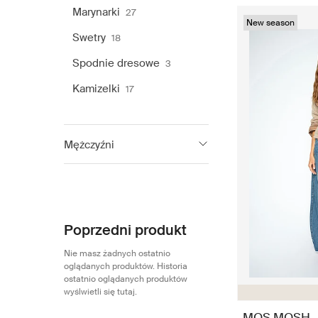
Marynarki
27
New season
Swetry
18
Spodnie dresowe
3
Kamizelki
17
Mężczyźni
Mos Mosh Gallery
201
Poprzedni produkt
Nie masz żadnych ostatnio
oglądanych produktów. Historia
ostatnio oglądanych produktów
wyślwietli się tutaj.
MOS MOSH