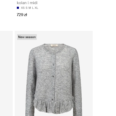
kolan i midi
XS
S
M
L
XL
729 zł
New season