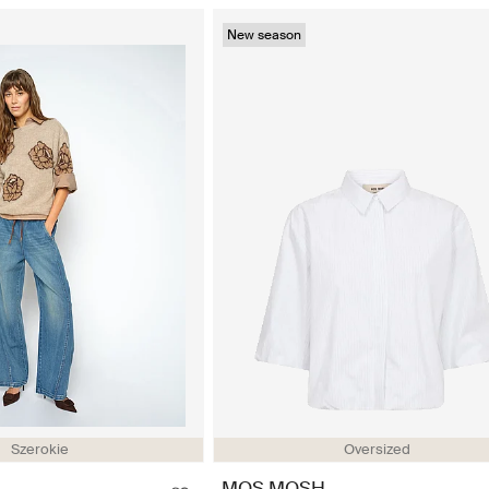
New season
Szerokie
Oversized
MOS MOSH