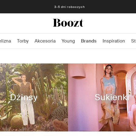
Darmowe zwroty - 30 dni Darmowe zwroty z przedpłaconą etykietą
3-5 dni roboczych
elizna
Torby
Akcesoria
Young
Brands
Inspiration
St
Dżinsy
Sukienki