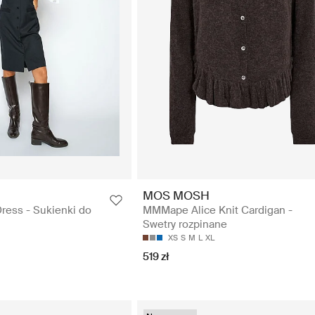
MOS MOSH
ress - Sukienki do
MMMape Alice Knit Cardigan -
Swetry rozpinane
XS
S
M
L
XL
519 zł