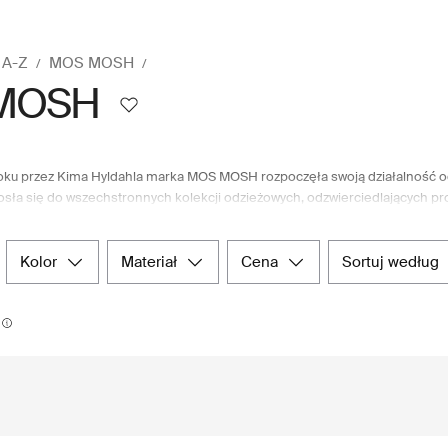
 A-Z
MOS MOSH
MOSH
oku przez Kima Hyldahla marka MOS MOSH rozpoczęła swoją działalność o
osła się do wszechstronnych kolekcji odzieżowych, odzwierciedlających pro
uktów modowych o dobrze dopasowanych krojach i wysokiej jakości, które
będnych elementów garderoby po odzież wierzchnią, można znaleźć na
elekcjonowany wybór artykułów modowych marki. Boozt.com zapewnia wygod
kolor
materiał
cena
sortuj według
kupy.