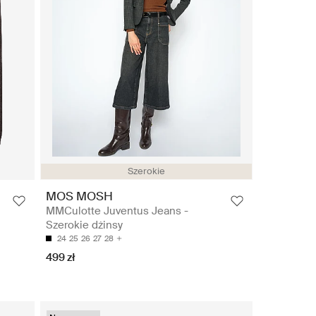
Szerokie
MOS MOSH
MMCulotte Juventus Jeans -
Szerokie dżinsy
24
25
26
27
28
499 zł