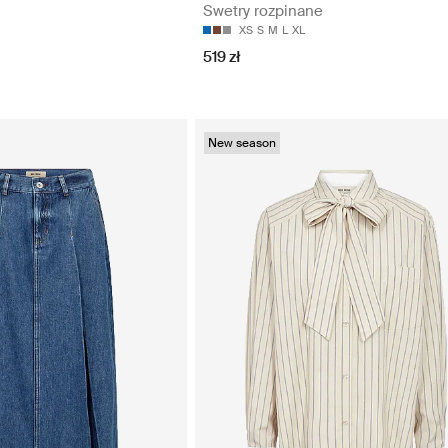
Swetry rozpinane
XS
S
M
L
XL
519 zł
New season