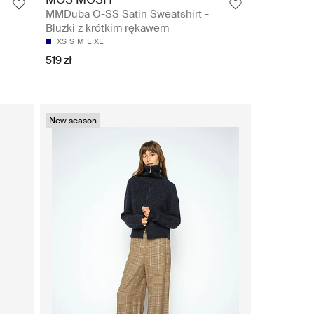
MMDuba O-SS Satin Sweatshirt -
Bluzki z krótkim rękawem
XS
S
M
L
XL
519 zł
New season