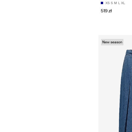
XS
S
M
L
XL
519 zł
New season