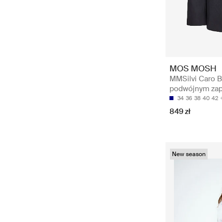
MOS MOSH
MMSilvi Caro Bl
podwójnym za
34
36
38
40
42
849 zł
New season