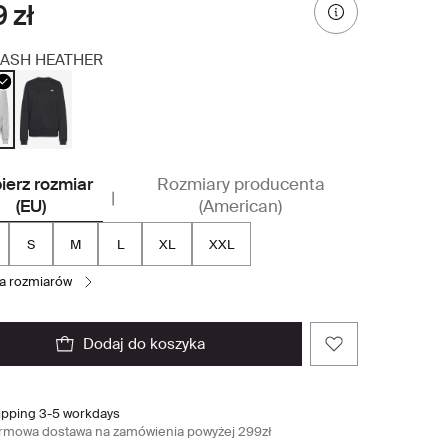
 zł
ASH HEATHER
ierz rozmiar
Rozmiary producenta
|
(EU)
(American)
S
M
L
XL
XXL
la rozmiarów
dodaj do koszyka
ipping 3-5 workdays
rmowa dostawa na zamówienia powyżej 299zł