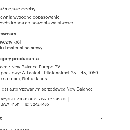
ażniejsze cechy
ewnia wygodne dopasowanie
echstronna do noszenia warstwowo
ciwości
syczny krój
kki materiał polarowy
egóły producenta
cent: New Balance Europe BV
pocztowy: A-Factorij, Pilotenstraat 35 – 45, 1059
msterdam, Netherlands
 jest autoryzowanym sprzedawcą New Balance
artykułu:
226800673 - 197375385716
BAWT41511
ID:
32424485
ie