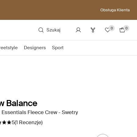
Obsługa Klienta
0
0
Szukaj
reetstyle
Designers
Sport
w Balance
 Essentials Fleece Crew - Swetry
5
(1 Recenzje)