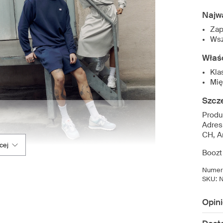
Najw
Zap
Wsz
Właś
Kla
Mię
Szcz
Produ
Adres 
CH, A
cej
Boozt
Numer 
SKU:
N
Opin