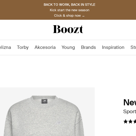
BACK TO WORK, BACK IN STYLE
Kick start the new season
Click & shop now →
elizna
Torby
Akcesoria
Young
Brands
Inspiration
St
Ne
Sport