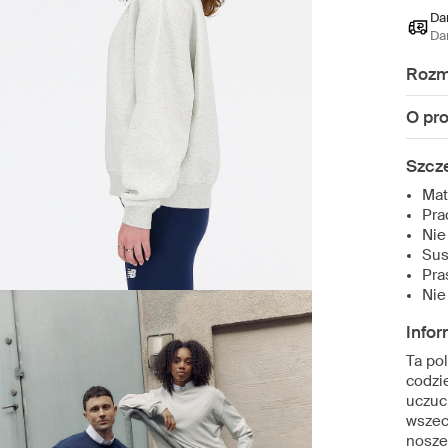
Da
Da
Rozm
O pr
Szcz
Mat
Pra
Nie
Sus
Pra
Nie
Infor
Ta po
codzi
uczuci
wszec
nosze