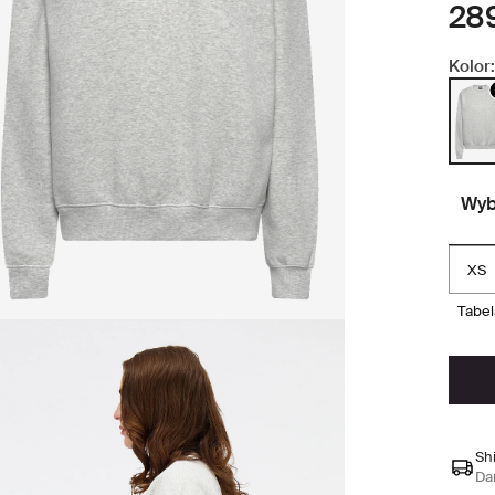
289
Kolor:
Wyb
XS
tabe
Sh
Da