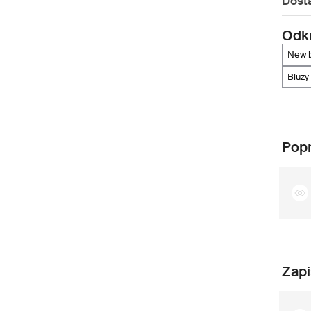
Dost
Odkr
new
bluzy
Popr
Zapi