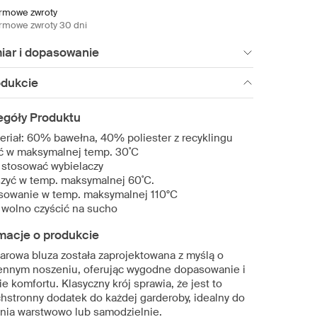
rmowe zwroty
rmowe zwroty 30 dni
iar i dopasowanie
odukcie
egóły Produktu
eriał: 60% bawełna, 40% poliester z recyklingu
ć w maksymalnej temp. 30˚C
 stosować wybielaczy
zyć w temp. maksymalnej 60˚C.
sowanie w temp. maksymalnej 110°C
 wolno czyścić na sucho
macje o produkcie
larowa bluza została zaprojektowana z myślą o
ennym noszeniu, oferując wygodne dopasowanie i
e komfortu. Klasyczny krój sprawia, że jest to
hstronny dodatek do każdej garderoby, idealny do
nia warstwowo lub samodzielnie.