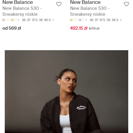
New Balance
New Balance
New Balance 530 -
New Balance 530 -
Sneakersy niskie
Sneakersy niskie
36
37
37.5
38
38.5
36
37
37.5
38
38.5
od 569 zł
492.15 zł
579 zł