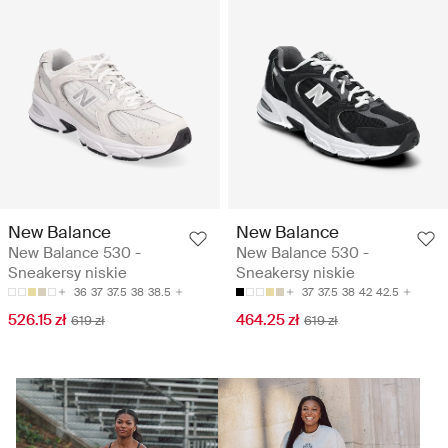
New Balance
New Balance
New Balance 530 -
New Balance 530 -
Sneakersy niskie
Sneakersy niskie
36
37
37.5
38
38.5
37
37.5
38
42
42.5
526.15 zł
464.25 zł
619 zł
619 zł