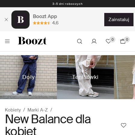
3-5 dni roboczych
Boozt App
zainstaluj
4.6
0
0
Doły
Tenisówki
Kobiety
Marki A-Z
New Balance dla
kobiet