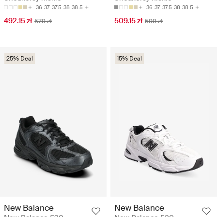
36
37
37.5
38
38.5
36
37
37.5
38
38.5
492.15 zł
509.15 zł
579 zł
599 zł
25% Deal
15% Deal
New Balance
New Balance