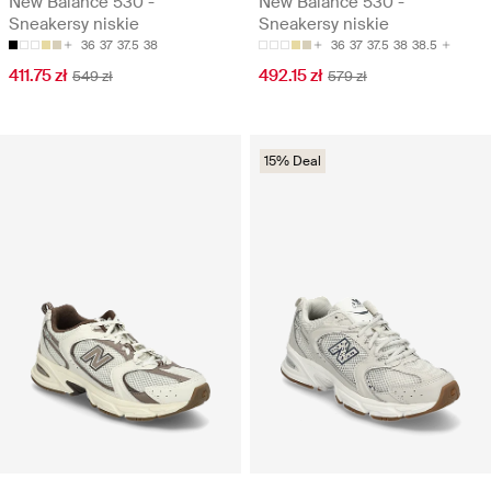
New Balance 530 -
New Balance 530 -
Sneakersy niskie
Sneakersy niskie
36
37
37.5
38
36
37
37.5
38
38.5
411.75 zł
492.15 zł
549 zł
579 zł
15% Deal