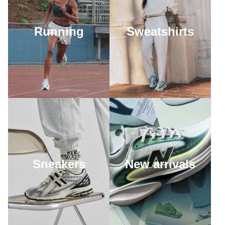
Running
Sweatshirts
Sneakers
New arrivals