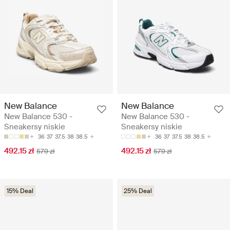
New Balance
New Balance
New Balance 530 -
New Balance 530 -
Sneakersy niskie
Sneakersy niskie
36
37
37.5
38
38.5
36
37
37.5
38
38.5
492.15 zł
492.15 zł
579 zł
579 zł
15% Deal
25% Deal