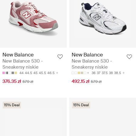
New Balance
New Balance
New Balance 530 -
New Balance 530 -
Sneakersy niskie
Sneakersy niskie
44
44.5
45
45.5
46.5
36
37
37.5
38
38.5
376.35 zł
492.15 zł
579 zł
579 zł
15% Deal
15% Deal